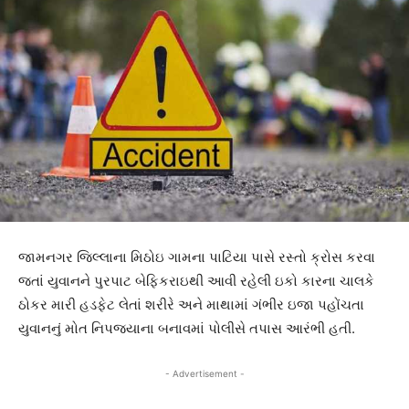
જામનગર જિલ્લાના મિઠોઇ ગામના પાટિયા પાસે રસ્તો ક્રોસ કરવા
જતાં યુવાનને પુરપાટ બેફિકરાઇથી આવી રહેલી ઇકો કારના ચાલકે
ઠોકર મારી હડફેટ લેતાં શરીરે અને માથામાં ગંભીર ઇજા પહોંચતા
યુવાનનું મોત નિપજયાના બનાવમાં પોલીસે તપાસ આરંભી હતી.
- Advertisement -