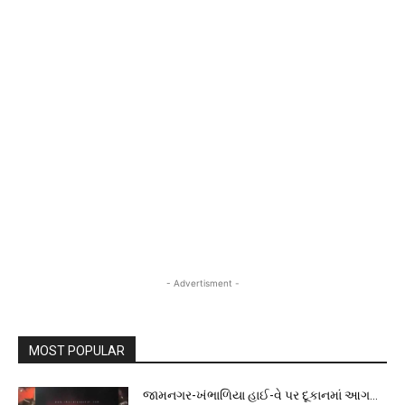
- Advertisment -
MOST POPULAR
જામનગર-ખંભાળિયા હાઈ-વે પર દૂકાનમાં આગ…