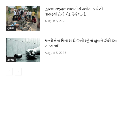
દ્વારકા નજીક ખાનગી કંપનીમાં થયેલી
વાયરચોરીનો ભેદ ઉકેલાયો
August 5, 2026
હાલાર
પત્ની તેના પિતા સાથે જતી રહેતાં યુવાને ઝેરી દવા
ગટગટાવી
August 5, 2026
હાલાર