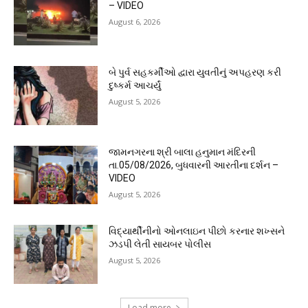
– VIDEO
August 6, 2026
બે પુર્વ સહકર્મીઓ દ્વારા યુવતીનું અપહરણ કરી
દુષ્કર્મ આચર્યું
August 5, 2026
જામનગરના શ્રી બાલા હનુમાન મંદિરની
તા.05/08/2026, બુધવારની આરતીના દર્શન –
VIDEO
August 5, 2026
વિદ્યાર્થીનીનો ઓનલાઇન પીછો કરનાર શખ્સને
ઝડપી લેતી સાયબર પોલીસ
August 5, 2026
Load more