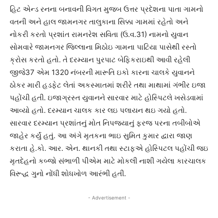
હિટ એન્ડ રનના બનાવની વિગત મુજબ ઉત્તર પ્રદેશના પાતા ગામનો
વતની અને હાલ જામનગર તાલુકાના સિક્કા ગામમાં રહેતો અને
નોકરી કરતો પ્રશાંત રામનરેશ સવિતા (ઉ.વ.31) નામનો યુવાન
સોમવારે જામનગર જિલ્લાના મિઠોઇ ગામના પાટિયા પાસેથી રસ્તો
ક્રોસ કરતો હતો. તે દરમ્યાન પુરપાટ બેફિકરાઇથી આવી રહેલી
જીજે37 એમ 1320 નંબરની મારૂતિ ઇકો કારના ચાલકે યુવાનને
ઠોકર મારી હડફેટ લેતાં અકસ્માતમાં શરીરે તથા માથામાં ગંભીર ઇજા
પહોંચી હતી. ઇજાગ્રસ્ત યુવાનને સારવાર માટે હોસ્પિટલે ખસેડવામાં
આવ્યો હતો. દરમ્યાન ચાલક કાર લઇ પલાયન થઇ ગયો હતો.
સારવાર દરમ્યાન પ્રશાંતનું મોત નિપજયાનું ફરજ પરના તબીબોએ
જાહેર કર્યું હતું. આ અંગે મૃતકના ભાઇ સુમિત કુમાર દ્વારા જાણ
કરાતા હે.કો. આર. એન. થાનકી તથા સ્ટાફએ હોસ્પિટલ પહોંચી જઇ
મૃતદેહનો કબ્જો સંભાળી પીએમ માટે મોકલી નાશી ગયેલા કારચાલક
વિરૂદ્ધ ગુનો નોંધી શોધખોળ આરંભી હતી.
- Advertisement -