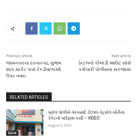
Previous article
Next article
જામનગરના દરબારગઢ, સુભાષ
ડેન્ટલનો કૌભાંડી આઉટ સોર્સ
શાક માર્કેટ પાસે રેંકડીવાળાઓ
કર્મચારી પોલીસના સકંજામાં
ઉપર તવાઇ
RELATED ARTICLES
ધ્રોલ પોલીસે ગેરકાયદે ડીઝલ-પેટ્રોલ ચોરીના
રેકેટનો પર્દાફાશ કર્યો – VIDEO
August 5, 2026
વિડિઓ