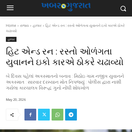
Home
રાજ્ય
હાલાર
હિટ એન્ડ રન : રસ્તો ઓળંગતા યુવાનને ઇકો કારએ ઠોકરે
ચઢાવ્યો
હાલાર
હિટ એન્ડ રન : રસ્તો ઓળંગતા
યુવાનને ઇકો કારએ ઠોકરે ચઢાવ્યો
બે દિવસ પહેલાં અકસ્માતનો બનાવ : મિઠોઇ ગામ નજીક યુવાનને
અકસ્માત : સારવાર દરમ્યાન મોત નિપજયું : પોલીસ દ્વારા નાશી
ગયેલા કારચાલક વિરૂદ્ધ ગુનો નોંધી શોધખોળ
May 20, 2026