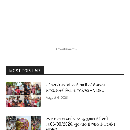
- Advertisment -
MOST POPULAR
ઘરે જઈ બાળકો અને વાલીઓને મળ્યા
રાજ્યમંત્રી રિવાબા જાડેજા – VIDEO
August 6, 2026
જામનગરના શ્રી બાલા હનુમાન મંદિરની
તા.06/08/2026, ગુરૂવારની આરતીના દર્શન –
VIDEO