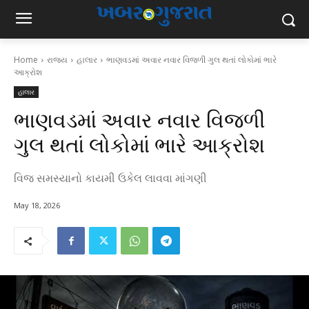
Home
રાજ્ય
હાલાર
ભાણવડમાં અવાર નવાર વિજળી ગુલ થતાં લોકોમાં ભારે
આક્રોશ
હાલાર
ભાણવડમાં અવાર નવાર વિજળી
ગુલ થતાં લોકોમાં ભારે આક્રોશ
વિજ સમસ્યાનો કાયમી ઉકેલ લાવવા માંગણી
May 18, 2026