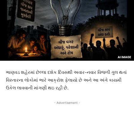
ભાણવડ શહેરમાં છેલ્લા દશેક દિવસથી અવાર-નવાર વિજળી ગુલ થતાં
વિસ્તારના લોકોમાં ભારે આક્રોશ ફેલાયો છે અને આ અંગે કાયમી
ઉકેલ લાવવાની માંગણી થઇ રહી છે.
- Advertisement -