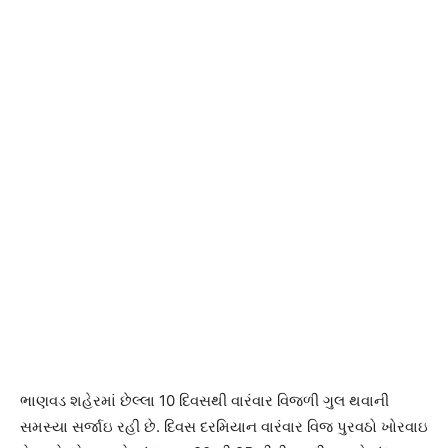
ભાણવડ શહેરમાં છેલ્લા 10 દિવસથી વારંવાર વિજળી ગુલ થવાની
સમસ્યા સર્જાઇ રહી છે. દિવસ દરમિયાન વારંવાર વિજ પુરવઠો ખોરવાઇ