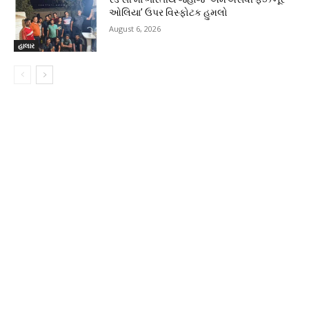
ઓલિયા’ ઉપર વિસ્ફોટક હુમલો
August 6, 2026
હાલાર