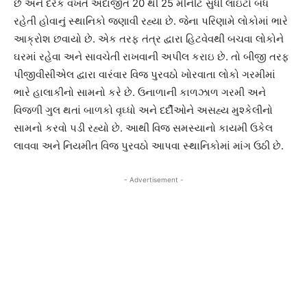
છે અને દરેક વખતે અંદાજીત 20 થી 25 મીનીટ સુધી લાઇટો બંધ
રહેતી હોવાનું સ્થાનિકો જણાવી રહ્યા છે. જેના પરિણામે લોકોમાં ભારે
આક્રોશ છવાયો છે. એક તરફ તંત્ર દ્વારા હિટવેવથી બચવા લોકોને
ઘરમાં રહેવા અને સાવચેતી રાખવાની અપીલ કરાઇ છે. તો બીજી તરફ
પીજીવીસીએલ દ્વારા વારંવાર વિજ પુરવઠો ખોરવાતા લોકો ગરમીમાં
ભારે હાલાકીનો સામનો કરે છે. ઉનાળાની કાળઝાળ ગરમી અને
વિજળી ગુલ થતાં બાળકો વૃઘ્ધો અને દર્દીઓને અસહ્ય મુશ્કેલીનો
સામનો કરવો પડી રહ્યો છે. આથી વિજ સમસ્યાનો કાયમી ઉકેલ
લાવવા અને નિયમીત વિજ પુરવઠો આપવા સ્થાનિકોમાં માંગ ઉઠી છે.
- Advertisement -