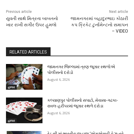
Previous article
Next article
યુવતી સાથે મિત્રતા બાબતનો
જામનગરમાં બહાદુરભાઇ કોઠારી
ખાર રાખી સગીર ઉપર હુમલો
કપ ક્રિકેટ ટુર્નામેન્ટનો સમાપન
– VIDEO
RELATED ARTICLES
જામનગર જિલ્લામાં ત્રણ જૂગાર સ્થળોએ
પોલીસનો દરોડો
August 6, 2026
હાલાર
કલ્યાણપુર પોલીસનો સપાટો, મેવાસા-ગઢકા-
રાવલ-હરીપરમાં જૂગાર સ્થળે દરોડા
August 6, 2026
હાલાર
રેડ સી માં ભારતીય જહાજ ‘એમએસવી ફેઝ નૂરે