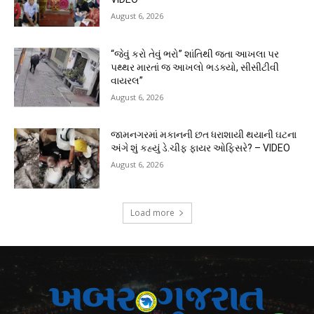
August 6, 2026
“જેવું કરો તેવું ભરો” શાંતિથી જતા આખલા પર
પથ્થર મારતાં જ આખલો ભડક્યો, સીસીટીવી
વાયરલ”
August 6, 2026
જામનગરમાં મકાનની છત ધરાશાયી થયાની ઘટના
અંગે શું કહ્યું ડે.ચીફ ફાયર ઓફિસરે? – VIDEO
August 6, 2026
Load more