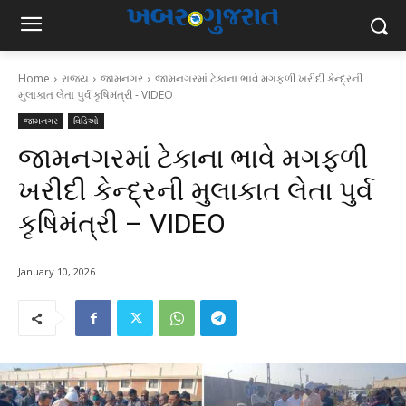
Home
રાજ્ય
જામનગર
જામનગરમાં ટેકાના ભાવે મગફળી ખરીદી કેન્દ્રની
મુલાકાત લેતા પુર્વ કૃષિમંત્રી - VIDEO
જામનગર
વિડિઓ
જામનગરમાં ટેકાના ભાવે મગફળી
ખરીદી કેન્દ્રની મુલાકાત લેતા પુર્વ
કૃષિમંત્રી – VIDEO
January 10, 2026