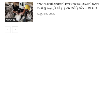
જામનગરમાં મકાનની છત ધરાશાયી થયાની ઘટના
અંગે શું કહ્યું ડે.ચીફ ફાયર ઓફિસરે? – VIDEO
August 6, 2026
જામનગર