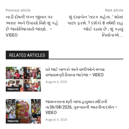
Previous article
Next article
નાડી દોષની લગ્ન જીવન પર
શું દયાબેન ‘તારક મહેતા…’ શોમાં
અસર અને ઉપાયો વિશે શું કહે
પાછા ફરશે..? દર્શકો 8 વર્ષથી રાહ
છે જ્યોતિષાચાર્ય જાણો… –
જોઈ રહ્યા છે ; શું કહ્યું
VIDEO
નિર્માતાએ…..
RELATED ARTICLES
ઘરે જઈ બાળકો અને વાલીઓને મળ્યા
રાજ્યમંત્રી રિવાબા જાડેજા – VIDEO
August 6, 2026
જામનગર
જામનગરના શ્રી બાલા હનુમાન મંદિરની
તા.06/08/2026, ગુરૂવારની આરતીના દર્શન –
VIDEO
August 6, 2026
જામનગર