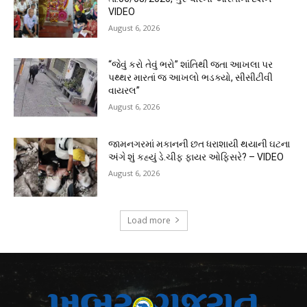
VIDEO
August 6, 2026
“જેવું કરો તેવું ભરો” શાંતિથી જતા આખલા પર
પથ્થર મારતાં જ આખલો ભડક્યો, સીસીટીવી
વાયરલ”
August 6, 2026
જામનગરમાં મકાનની છત ધરાશાયી થયાની ઘટના
અંગે શું કહ્યું ડે.ચીફ ફાયર ઓફિસરે? – VIDEO
August 6, 2026
Load more