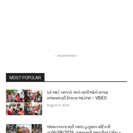
- Advertisment -
MOST POPULAR
ઘરે જઈ બાળકો અને વાલીઓને મળ્યા
રાજ્યમંત્રી રિવાબા જાડેજા – VIDEO
August 6, 2026
જામનગરના શ્રી બાલા હનુમાન મંદિરની
તા.06/08/2026, ગુરૂવારની આરતીના દર્શન –