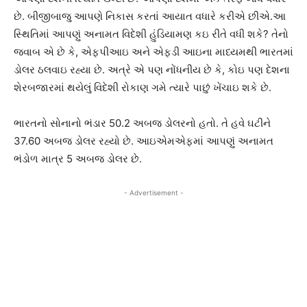
છે. બીજીબાજુ આપણે નિકાસ કરતાં આયાત વધારે કરીએ છીએ.આ
સ્થિતિમાં આપણું અનામત વિદેશી હુંડિયામણ કઇ રીતે વધી શકે? તેનો
જવાબ એ છે કે, એફપીઆઇ અને એફડી આઇના માધ્યમથી ભારતમાં
ડોલર ઠલવાઇ રહ્યા છે. અત્રે એ પણ નોંધનીય છે કે, કોઇ પણ દેશના
શેરબજારમાં થયેલું વિદેશી રોકાણ ગમે ત્યારે પાછું ખેંચાઇ શકે છે.
ભારતનો સોનાનો ભંડાર 50.2 અબજ ડોલરનો હતો. તે હવે ઘટીને
37.60 અબજ ડોલર રહ્યો છે. આઇએમએફમાં આપણું અનામત
ભંડોળ માત્ર 5 અબજ ડોલર છે.
- Advertisement -