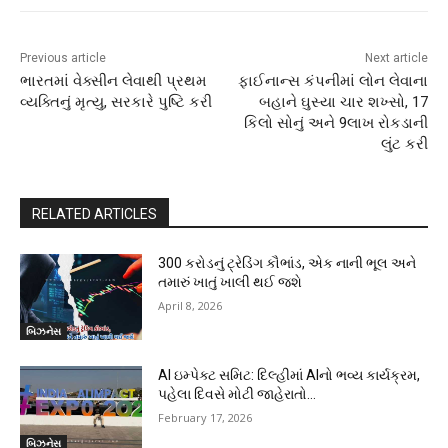
Previous article
Next article
ભારતમાં વેક્સીન લેવાથી પ્રથમ
ફાઈનાન્સ કંપનીમાં લોન લેવાના
વ્યક્તિનું મૃત્યુ, સરકારે પુષ્ટિ કરી
બહાને ઘુસ્યા ચાર શખ્સો, 17
કિલો સોનું અને 9લાખ રોકડાની
લુંટ કરી
RELATED ARTICLES
300 કરોડનું ટ્રેડિંગ કૌભાંડ, એક નાની ભૂલ અને
તમારું ખાતું ખાલી થઈ જશે
April 8, 2026
બિઝનેસ
AI ઇમ્પેક્ટ સમિટ: દિલ્હીમાં AIનો ભવ્ય કાર્યક્રમ,
પહેલા દિવસે મોટી જાહેરાતો…
February 17, 2026
બિઝનેસ