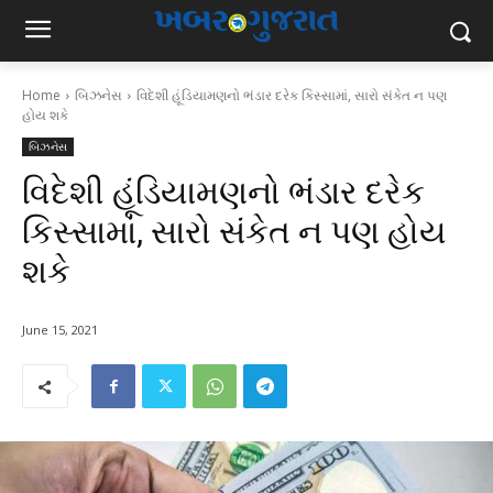
Home
બિઝનેસ
વિદેશી હૂંડિયામણનો ભંડાર દરેક કિસ્સામાં, સારો સંકેત ન પણ
હોય શકે
બિઝનેસ
વિદેશી હૂંડિયામણનો ભંડાર દરેક
કિસ્સામાં, સારો સંકેત ન પણ હોય
શકે
June 15, 2021