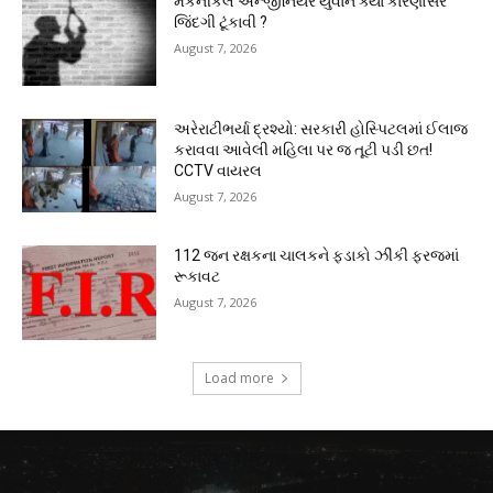
મેકેનીકલ એન્જીનિયર યુવાને ક્યા કારણોસર
જિંદગી ટૂંકાવી ?
August 7, 2026
અરેરાટીભર્યા દ્રશ્યો: સરકારી હોસ્પિટલમાં ઈલાજ
કરાવવા આવેલી મહિલા પર જ તૂટી પડી છત!
CCTV વાયરલ
August 7, 2026
112 જન રક્ષકના ચાલકને ફડાકો ઝીંકી ફરજમાં
રૂકાવટ
August 7, 2026
Load more