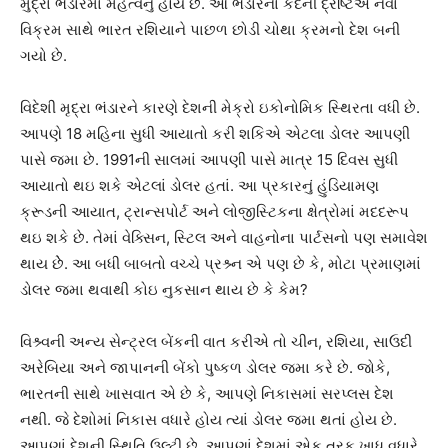
મુદ્રા ભંડારમાં મહત્વનું હોય છે. આ ભંડારના કદની દ્રષ્ટિએ નવા
વિક્રમ સાથે ભારત રશિયાને પાછળ છોડી ચોથા ક્રમનો દેશ બની
ગયો છે.
વિદેશી મૃદ્રા ભંડારને કારણે દેશની મેક્રો ઇકોનોમિક સ્થિરતા વધી છે.
આપણે 18 મહિના સુધી આયાતો કરી શકિએ એટલા ડોલર આપણી
પાસે જમા છે. 1991ની સાલમાં આપણી પાસે માત્ર 15 દિવસ સુધી
આયાતો થઇ શકે એટલાં ડોલર હતાં. આ પ્રકારનું હુંડિયામણ
ક્રૂડની આયાત, ટ્રાન્સપોર્ટ અને લોજીસ્ટિકના ક્ષેત્રોમાં મદદરૂપ
થઇ શકે છે. તેમાં વેક્સિન, સ્ટિલ અને વાહનોના પાર્ટસનો પણ સમાવેશ
થાય છેે. આ બધી બાબતો વચ્ચે પ્રશ્ર્ન એ પણ છે કે, મોટા પ્રમાણમાં
ડોલર જમા થવાથી કોઇ નુકસાન થાય છે કે કેમ?
વિશ્ર્વની અન્ય સેન્ટ્રલ બેંકની વાત કરીએ તો ચીન, રશિયા, સાઉદી
અરેબિયા અને જાપાનની બેંકો પુષ્કળ ડોલર જમા કરે છે. જોકે,
ભારતની સાથે ખાસવાત એ છે કે, આપણે નિકાસમાં સરપ્લસ દેશ
નથી. જે દેશોમાં નિકાસ વધારે હોય ત્યાં ડોલર જમા થતાં હોય છે.
આપણાં દેશની સ્થિતિ ઉલ્ટી છે. આપણાં દેશમાં એક તરફ ખાધ વધારે