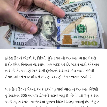
ફોરેક્ષ રિઝર્વ એટલે કે, વિદેશી હૂંડિયામણનો અનામત ભંડાર મેક્રો
ઇકોનોમિક સ્થિરતા લાવવામાં ખૂબ મદદ કરે છે. ભારત સાથે એકવાર
ખાસ છે કે, આપણે નિકાસની દ્રષ્ટિએ સરપ્લસ દેશ નથી. વિદેશી
રોકાણમાં જોરદાર વૃધ્ધિને કારણે આપણો ભંડાર ભરાઇ રહ્યો છે.
ભારતીય રિઝર્વ બેંકના આંકડાઓ પ્રમાણે ભારતનું અનામત વિદેશી
હૂંડિયામણ 605 અબજ ડોલરને વટાવી ગયું છે. તેની પાછળનું કારણ
એ છે કે, ભારતમાં તાજેતરમાં પુષ્કળ વિદેશી ચલણ આવ્યું છે. જે કુલ