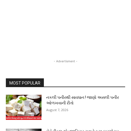
- Advertisment -
MOST POPULAR
નકલી પનીરથી સાવધાન ! જાણો અસલી પનીર
ઓળખવાની રીતો
August 7, 2026