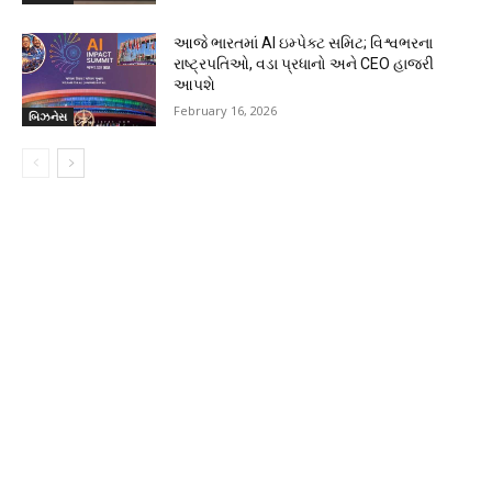
આજે ભારતમાં AI ઇમ્પેક્ટ સમિટ; વિશ્વભરના
રાષ્ટ્રપતિઓ, વડા પ્રધાનો અને CEO હાજરી
આપશે
February 16, 2026
બિઝનેસ