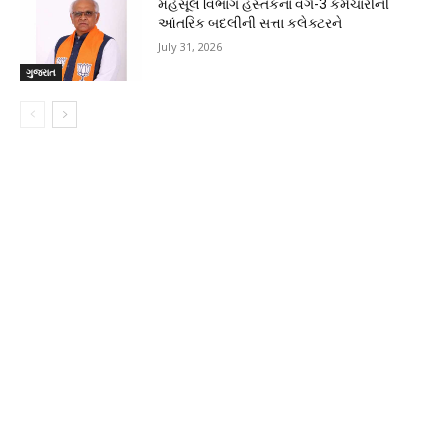
મહેસૂલ વિભાગ હસ્તકના વર્ગ-3 કર્મચારીની
આંતરિક બદલીની સત્તા કલેક્ટરને
July 31, 2026
ગુજરાત