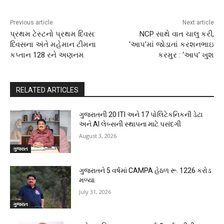
Previous article
Next article
પ્રથમ ટેસ્ટનો પ્રથમ દિવસ:
NCP સાથે વાત ચાલુ કરી,
દિવસના અંતે મહેમાન ટીમના
‘આપ’માં જોડાતાં કરશનભાઇ
કપ્તાન 128 રને અણનમ
કરમુર : ‘આપ’ ખુશ
RELATED ARTICLES
ગુજરાતની 20 ITI અને 17 પોલિટેકનિકની ડેટા
અને AI લેબ્સની સ્થાપના માટે પસંદગી
August 3, 2026
ગુજરાત
ગુજરાતને 5 વર્ષમાં CAMPA હેઠળ રૂ. 1226 કરોડ
મળ્યા
July 31, 2026
ગુજરાત