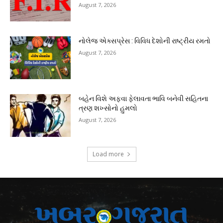
August 7, 2026
નોલેજ એક્સપ્રેસ : વિવિધ દેશોની રાષ્ટ્રીય રમતો
August 7, 2026
બહેન વિશે અફવા ફેલાવતા ભાવિ બનેવી સહિતના
ત્રણ શખ્સોનો હુમલો
August 7, 2026
Load more