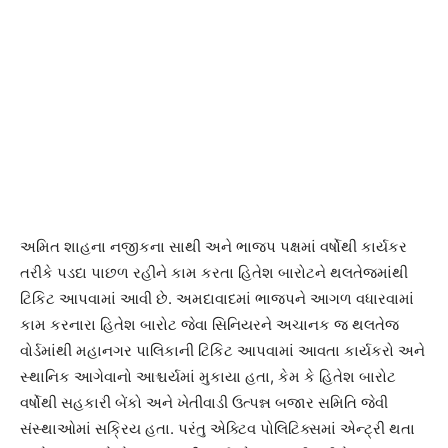
અમિત શાહના નજીકના સાથી અને ભાજપ પક્ષમાં વર્ષોથી કાર્યકર
તરીકે પડદા પાછળ રહીને કામ કરતા હિતેશ બારોટને થલતેજમાંથી
ટિકિટ આપવામાં આવી છે. અમદાવાદમાં ભાજપને આગળ વધારવામાં
કામ કરનારા હિતેશ બારોટ જેવા સિનિયરને અચાનક જ થલતેજ
વોર્ડમાંથી મહાનગર પાલિકાની ટિકિટ આપવામાં આવતા કાર્યકરો અને
સ્થાનિક આગેવાનો આશ્ચર્યમાં મુકાયા હતા, કેમ કે હિતેશ બારોટ
વર્ષોથી સહકારી બેંકો અને ખેતીવાડી ઉત્પન્ન બજાર સમિતિ જેવી
સંસ્થાઓમાં સક્રિય હતા. પરંતુ એક્ટિવ પોલિટિક્સમાં એન્ટ્રી થતા