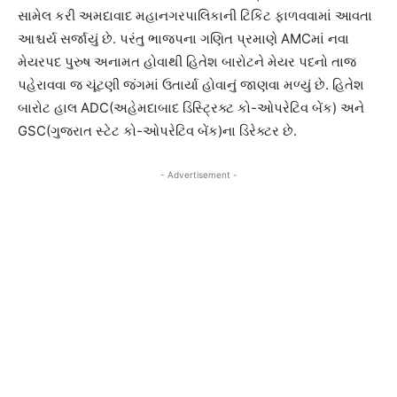
સામેલ કરી અમદાવાદ મહાનગરપાલિકાની ટિકિટ ફાળવવામાં આવતા
આશ્ચર્ય સર્જાયું છે. પરંતુ ભાજપના ગણિત પ્રમાણે AMCમાં નવા
મેયરપદ પુરુષ અનામત હોવાથી હિતેશ બારોટને મેયર પદનો તાજ
પહેરાવવા જ ચૂંટણી જંગમાં ઉતાર્યા હોવાનું જાણવા મળ્યું છે. હિતેશ
બારોટ હાલ ADC(અહેમદાબાદ ડિસ્ટ્રિક્ટ કો-ઓપરેટિવ બેંક) અને
GSC(ગુજરાત સ્ટેટ કો-ઓપરેટિવ બેંક)ના ડિરેક્ટર છે.
- Advertisement -