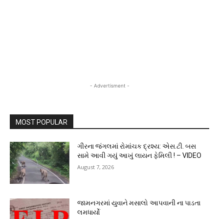
- Advertisment -
MOST POPULAR
ગીરના જંગલમાં રોમાંચક દ્રશ્ય: એસ.ટી. બસ
સામે આવી ગયું આખું લાયન ફેમિલી ! – VIDEO
August 7, 2026
જામનગરમાં યુવાને મસાલો આપવાની ના પાડતા
લમધાર્યો