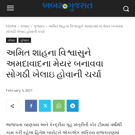
Home
રાજ્ય
ગુજરાત
અમિત શાહના વિશ્વાસુને અમદાવાદના મેયર બનાવવા
સોગઠી ખેલાઇ હોવાની ચર્ચા
રાજ્ય
ગુજરાત
અમિત શાહના વિશ્વાસુને
અમદાવાદના મેયર બનાવવા
સોગઠી ખેલાઇ હોવાની ચર્ચા
February 5, 2021
ભાજપના ચાણક્ય અને કેન્દ્રીય ગૃહ મંત્રીની કોર ટીમમાં વર્ષોથી
કામ કરી રહેલા હિતેશ બારોટને એકાએક સક્રિય રાજકારણમાં