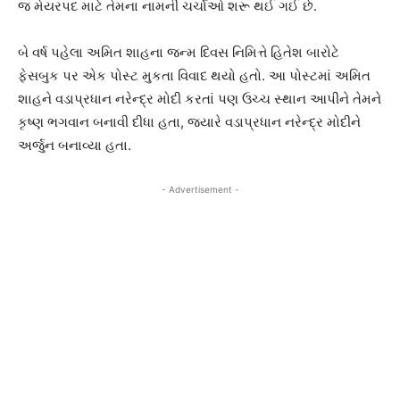
જ મેયરપદ માટે તેમના નામની ચર્ચાઓ શરૂ થઈ ગઈ છે.
બે વર્ષ પહેલા અમિત શાહના જન્મ દિવસ નિમિત્તે હિતેશ બારોટે
ફેસબુક પર એક પોસ્ટ મુકતા વિવાદ થયો હતો. આ પોસ્ટમાં અમિત
શાહને વડાપ્રધાન નરેન્દ્ર મોદી કરતાં પણ ઉચ્ચ સ્થાન આપીને તેમને
કૃષ્ણ ભગવાન બનાવી દીધા હતા, જ્યારે વડાપ્રધાન નરેન્દ્ર મોદીને
અર્જુન બનાવ્યા હતા.
- Advertisement -