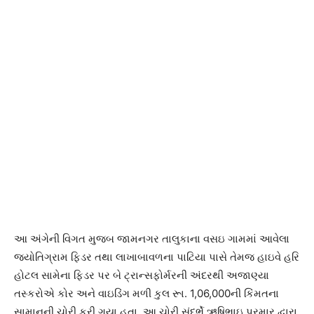
આ અંગેની વિગત મુજબ જામનગર તાલુકાના વસઇ ગામમાં આવેલા
જ્યોતિગ્રામ ફિડર તથા લાખાબાવળના પાટિયા પાસે તેમજ હાઇવે હરિ
હોટલ સામેના ફિડર પર બે ટ્રાન્સફોર્મરની અંદરથી અજાણ્યા
તસ્કરોએ કોર અને વાઇડિંગ મળી કુલ રૂા. 1,06,000ની કિંમતના
સામાનની ચોરી કરી ગયા હતા. આ ચોરી સંદર્ભે ઋષિભાઇ પરમાર દ્વારા