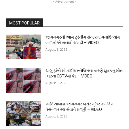
- Advertisment -
MOST POPULAR
જામનગરની ઓમ ટ્રેનીંગ સેન્ટરના મનોદિવ્યાંગ
બાળકોએ બનાવી રાખડી – VIDEO
August 8, 2026
ચાલુ ટ્રેને મોબાઈલ સ્નેચિંગના કારણે યુવકનું મોત
: ઘટના CCTVમાં કેદ – VIDEO
August 8, 2026
અલિયાબાડા-જામનગર બ્રોડગ્રેજ ડબલિંગ
પેસેન્જર રેલ સેવાને મંજૂરી – VIDEO
August 8, 2026