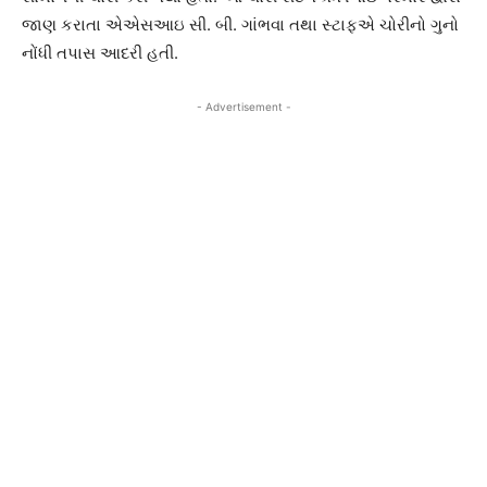
જાણ કરાતા એએસઆઇ સી. બી. ગાંભવા તથા સ્ટાફએ ચોરીનો ગુનો
નોંધી તપાસ આદરી હતી.
- Advertisement -