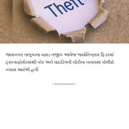
જામનગર તાલુકાના વસઇ નજીક આવેલા જ્યોતિગ્રામ ફિડરમાં
ટ્રાન્સફોર્મરમાંથી કોર અને વાઇડિંગની ચોરીના બનાવમાં પોલીસે
તપાસ આરંભી હતી.
- Advertisement -