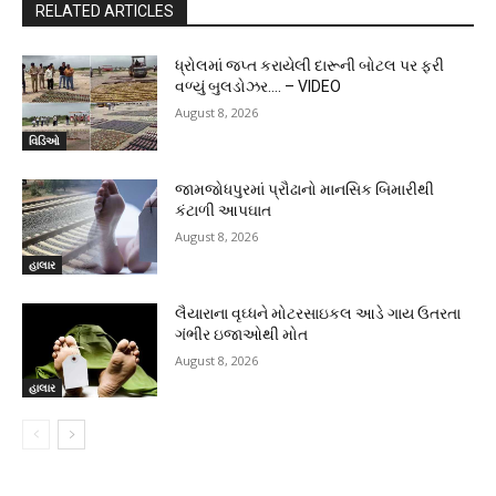
RELATED ARTICLES
ધ્રોલમાં જપ્ત કરાયેલી દારૂની બોટલ પર ફરી
વળ્યું બુલડોઝર…. – VIDEO
August 8, 2026
વિડિઓ
જામજોધપુરમાં પ્રૌઢાનો માનસિક બિમારીથી
કંટાળી આપઘાત
August 8, 2026
હાલાર
લૈયારાના વૃઘ્ધને મોટરસાઇકલ આડે ગાય ઉતરતા
ગંભીર ઇજાઓથી મોત
August 8, 2026
હાલાર