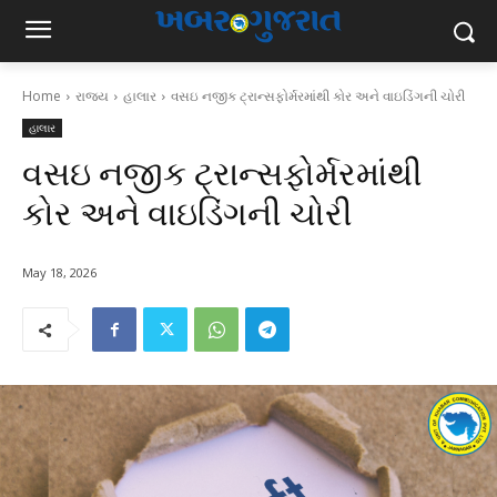
Home
રાજ્ય
હાલાર
વસઇ નજીક ટ્રાન્સફોર્મરમાંથી કોર અને વાઇડિંગની ચોરી
હાલાર
વસઇ નજીક ટ્રાન્સફોર્મરમાંથી
કોર અને વાઇડિંગની ચોરી
May 18, 2026