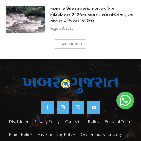
માલાબાર રિવર ઇન્ટરનેશનલ કાયકિંગ
કોમ્પિટિશન-2026માં જામનગરના નચિકેતા ગુપ્તા
ગોલ્ડન ચેમ્પિયન- VIDEO
August 8, 2026
Load more
Disclaimer
Privacy Policy
Corrections Policy
Editorial Team
Ethics Policy
Fast Checking Policy
Ownership & funding