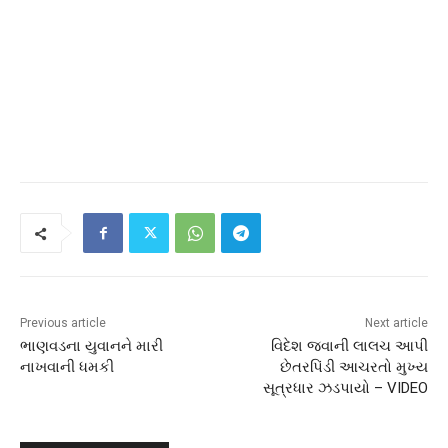
Previous article
Next article
ભાણવડના યુવાનને મારી
વિદેશ જવાની લાલચ આપી
નાખવાની ધમકી
છેતરપિંડી આચરતો મુખ્ય
સૂત્રધાર ઝડપાયો – VIDEO