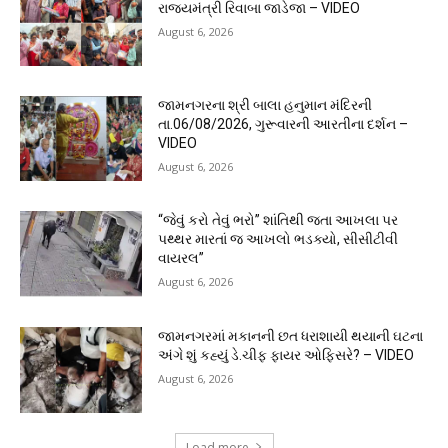
રાજ્યમંત્રી રિવાબા જાડેજા – VIDEO
August 6, 2026
જામનગરના શ્રી બાલા હનુમાન મંદિરની
તા.06/08/2026, ગુરૂવારની આરતીના દર્શન –
VIDEO
August 6, 2026
“જેવું કરો તેવું ભરો” શાંતિથી જતા આખલા પર
પથ્થર મારતાં જ આખલો ભડક્યો, સીસીટીવી
વાયરલ”
August 6, 2026
જામનગરમાં મકાનની છત ધરાશાયી થયાની ઘટના
અંગે શું કહ્યું ડે.ચીફ ફાયર ઓફિસરે? – VIDEO
August 6, 2026
Load more