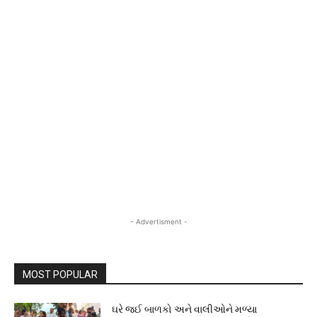
- Advertisment -
MOST POPULAR
ઘરે જઈ બાળકો અને વાલીઓને મળ્યા