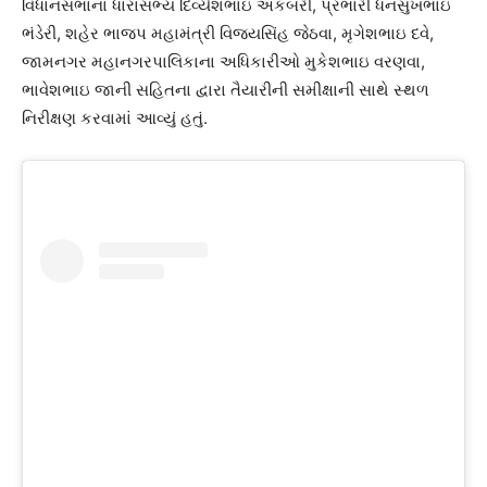
વિધાનસભાના ધારાસભ્ય દિવ્યેશભાઇ અકબરી, પ્રભારી ધનસુખભાઇ
ભંડેરી, શહેર ભાજપ મહામંત્રી વિજયસિંહ જેઠવા, મૃગેશભાઇ દવે,
જામનગર મહાનગરપાલિકાના અધિકારીઓ મુકેશભાઇ વરણવા,
ભાવેશભાઇ જાની સહિતના દ્વારા તૈયારીની સમીક્ષાની સાથે સ્થળ
નિરીક્ષણ કરવામાં આવ્યું હતું.