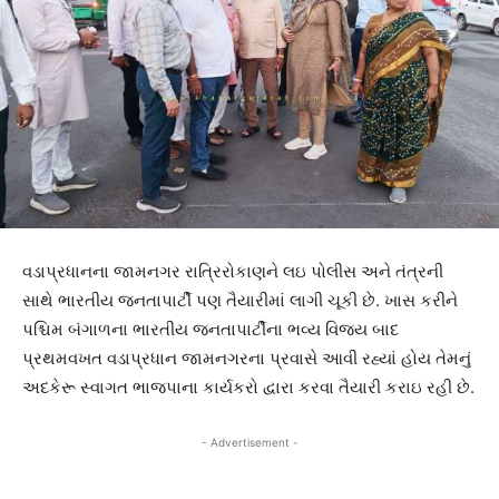
વડાપ્રધાનના જામનગર રાત્રિરોકાણને લઇ પોલીસ અને તંત્રની
સાથે ભારતીય જનતાપાર્ટી પણ તૈયારીમાં લાગી ચૂકી છે. ખાસ કરીને
પશ્ચિમ બંગાળના ભારતીય જનતાપાર્ટીના ભવ્ય વિજય બાદ
પ્રથમવખત વડાપ્રધાન જામનગરના પ્રવાસે આવી રહ્યાં હોય તેમનું
અદકેરૂ સ્વાગત ભાજપાના કાર્યકરો દ્વારા કરવા તૈયારી કરાઇ રહી છે.
- Advertisement -