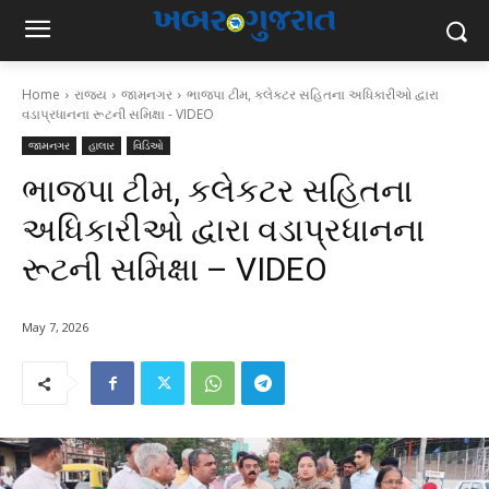
Home
રાજ્ય
જામનગર
ભાજપા ટીમ, કલેકટર સહિતના અધિકારીઓ દ્વારા
વડાપ્રધાનના રૂટની સમિક્ષા - VIDEO
જામનગર
હાલાર
વિડિઓ
ભાજપા ટીમ, કલેકટર સહિતના
અધિકારીઓ દ્વારા વડાપ્રધાનના
રૂટની સમિક્ષા – VIDEO
May 7, 2026