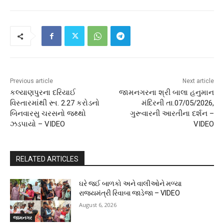
Previous article
Next article
કલ્યાણપુરના દરિયાઈ
જામનગરના શ્રી બાલા હનુમાન
વિસ્તારમાંથી રૂા. 2.27 કરોડનો
મંદિરની તા.07/05/2026,
બિનવારસુ ચરસનો જથ્થો
ગુરૂવારની આરતીના દર્શન –
ઝડપાયો – VIDEO
VIDEO
RELATED ARTICLES
ઘરે જઈ બાળકો અને વાલીઓને મળ્યા
રાજ્યમંત્રી રિવાબા જાડેજા – VIDEO
August 6, 2026
જામનગર