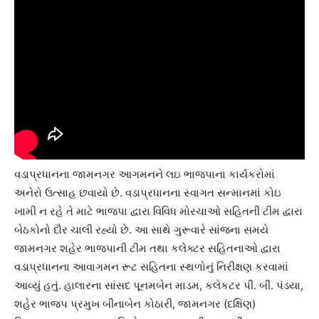
વડાપ્રધાનના જામનગર આગમનને લઇ ભાજપાના કાર્યકરોમાં
અનેરો ઉત્સાહ છવાયો છે. વડાપ્રધાનના સ્વાગત સન્માનમાં કોઇ
ખામી ન રહે તે માટે ભાજપા દ્વારા વિવિધ મોરચાઓ સહિતની ટીમ દ્વારા
બેઠકોનો દૌર ચાલી રહ્યો છે. આ સાથે ગુરૂવારે સાંજના સમયે
જામનગર શહેર ભાજપાની ટીમ તથા કલેક્ટર સહિતનાઓ દ્વારા
વડાપ્રધાનના આવાગમન રૂટ સહિતના સ્થળોનું નિરીક્ષણ કરવામાં
આવ્યું હતું. હાલારના સાંસદ પૂનમબેન માડમ, કલેકટર પી. બી. પંડયા,
શહેર ભાજપ પ્રમુખ બીનાબેન કોઠારી, જામનગર (દક્ષિણ)