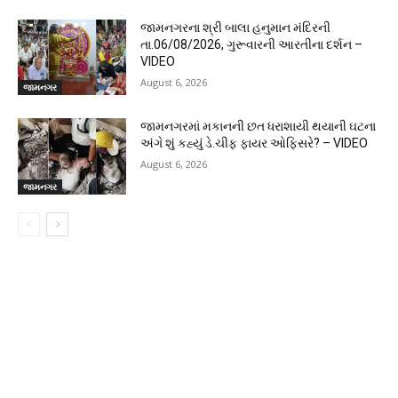
જામનગરના શ્રી બાલા હનુમાન મંદિરની
તા.06/08/2026, ગુરૂવારની આરતીના દર્શન –
VIDEO
August 6, 2026
જામનગર
જામનગરમાં મકાનની છત ધરાશાયી થયાની ઘટના
અંગે શું કહ્યું ડે.ચીફ ફાયર ઓફિસરે? – VIDEO
August 6, 2026
જામનગર