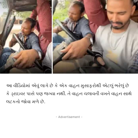
આ વીડિયોમાં એવું લાગે છે કે એક વાહન મુસાફરોથી એટલું ભરેલું છે
કે ડ્રાઇવર પાસે પણ જગ્યા નથી. તે વાહન ચલાવતી વખતે વાહન સાથે
લટકતો જોવા મળે છે.
- Advertisement -