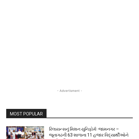
- Advertisment -
MOST POPULAR
રિલાયન્સનું મિશન યુનિફોર્મઃ જામનગર –
જૂનાગઢની 63 શાળાના 11 હજાર વિદ્યાર્થીઓને