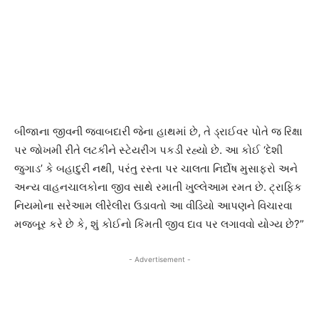
બીજાના જીવની જવાબદારી જેના હાથમાં છે, તે ડ્રાઈવર પોતે જ રિક્ષા
પર જોખમી રીતે લટકીને સ્ટેયરીંગ પકડી રહ્યો છે. આ કોઈ ‘દેશી
જુગાડ’ કે બહાદુરી નથી, પરંતુ રસ્તા પર ચાલતા નિર્દોષ મુસાફરો અને
અન્ય વાહનચાલકોના જીવ સાથે રમાતી ખુલ્લેઆમ રમત છે. ટ્રાફિક
નિયમોના સરેઆમ લીરેલીરા ઉડાવતો આ વીડિયો આપણને વિચારવા
મજબૂર કરે છે કે, શું કોઈનો કિંમતી જીવ દાવ પર લગાવવો યોગ્ય છે?”
- Advertisement -