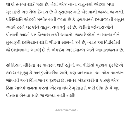
લોકો સ્તબ્ધ થઈ ગયા છે. તેમાં એક નાના વાહનમાં એટલા બધા
મુસાફરો ભરાયેલા દેખાય છે કે ડ્રાઇવર માટે બેસવાની જગ્યા જ નથી.
પરિસ્થિતિ એટલી ગંભીર બની જાય છે કે ડ્રાઇવરને દરવાજાની બહાર
અડધે રસ્તે લટકીને વાહન ચલાવવું પડે છે. વિડીયો જોનારાઓને
પોતાની આંખો પર વિશ્વાસ નથી આવતો. જ્યારે લોકો સામાન્ય રીતે
મુસાફરી દરમિયાન થોડી ભીડનો સામનો કરે છે, ત્યારે આ વિડીયોમાં
જે દર્શાવવામાં આવ્યું છે તે એકદમ અસામાન્ય અને આઘાતજનક છે.
સોશિયલ મીડિયા પર વાયરલ થઈ રહેલો આ વીડિયો પ્રથમ દ્રષ્ટિએ
કદાચ રમુજી કે અજીબોગરીબ લાગે, પણ વાસ્તવમાં આ એક અત્યંત
જોખમી અને ચિંતાજનક દ્રશ્ય છે. માત્ર બેદરકારીના કારણે એક
રિક્ષા ચાલકે ક્ષમતા કરતાં એટલા વધારે મુસાફરો ભરી દીધા છે કે ખુદ
પોતાના બેસવા માટે જ જગ્યા બચી નથી!
- Advertisement -