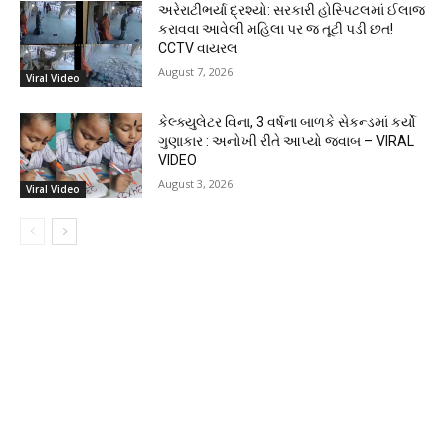
અરેરાટીભર્યા દ્રશ્યો: સરકારી હોસ્પિટલમાં ઈલાજ
કરાવવા આવેલી મહિલા પર જ તૂટી પડી છત!
CCTV વાયરલ
August 7, 2026
Viral Video
કેલ્ક્યુલેટર વિના, 3 વર્ષના બાળકે સેકન્ડમાં કર્યો
ગુણાકાર : અનોખી રીતે આપ્યો જવાબ – VIRAL
VIDEO
August 3, 2026
Viral Video