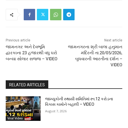
Previous article
Next article
જામનગર અને દેવભૂમિ
જામનગરના શ્રી બાલા હનુમાન
દ્વારકાના 23 હજારથી વધુ ઘરો
મંદિરની તા.20/05/2026,
બન્યા સોલાર સજ્જ – VIDEO
બુધવારની આરતીના દર્શન –
VIDEO
RELATED ARTICLES
જામ્યુકોની સ્થાયી સમિતિમાં રૂા.12 કરોડના
વિકાસ કામોને બહાલી – VIDEO
August 7, 2026
Viral Video