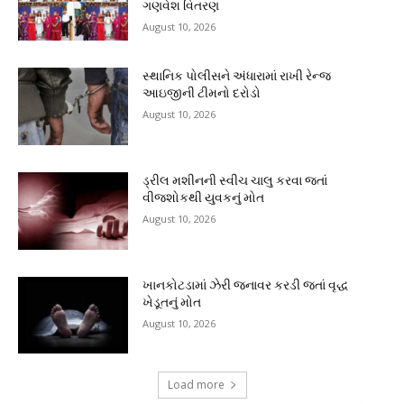
ગણવેશ વિતરણ
August 10, 2026
સ્થાનિક પોલીસને અંધારામાં રાખી રેન્જ
આઇજીની ટીમનો દરોડો
August 10, 2026
ડ્રીલ મશીનની સ્વીચ ચાલુ કરવા જતાં
વીજશોકથી યુવકનું મોત
August 10, 2026
ખાનકોટડામાં ઝેરી જનાવર કરડી જતાં વૃદ્ધ
ખેડૂતનું મોત
August 10, 2026
Load more