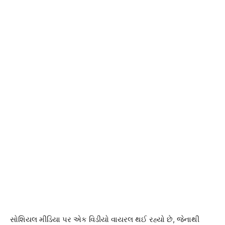
સોશિયલ મીડિયા પર એક વિડીયો વાયરલ થઈ રહ્યો છે, જેનાથી