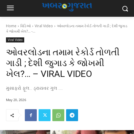
Home
વિડિઓ
Viral Video
ઓવરલોડના તમામ રેકોર્ડ તોળતી ગાડી ; દેશી જુગાડ
કે જોખમી ખેલ?... -...
Viral Video
ઓવરલોડના તમામ રેકોર્ડ તોળતી
ગાડી ; દેશી જુગાડ કે જોખમી
ખેલ?… – VIRAL VIDEO
મુસાફરો ફૂલ... ડ્રાયવર ગુલ .....
May 20, 2026