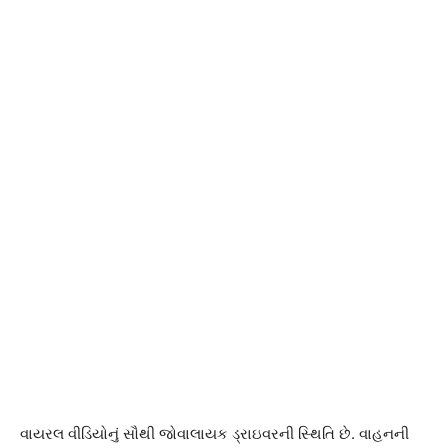
વાયરલ વીડિયોનું સૌથી જોવાલાયક ડ્રાઇવરની સ્થિતિ છે. વાહનની