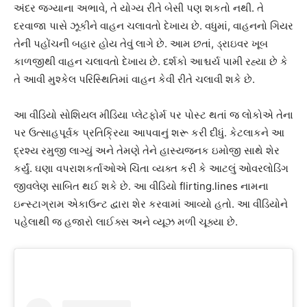
અંદર જગ્યાના અભાવે, તે યોગ્ય રીતે બેસી પણ શકતો નથી. તે
દરવાજા પાસે ઝૂકીને વાહન ચલાવતો દેખાય છે. વધુમાં, વાહનનો ગિયર
તેની પહોંચની બહાર હોય તેવું લાગે છે. આમ છતાં, ડ્રાઇવર ખૂબ
કાળજીથી વાહન ચલાવતો દેખાય છે. દર્શકો આશ્ચર્ય પામી રહ્યા છે કે
તે આવી મુશ્કેલ પરિસ્થિતિમાં વાહન કેવી રીતે ચલાવી શકે છે.
આ વીડિયો સોશિયલ મીડિયા પ્લેટફોર્મ પર પોસ્ટ થતાં જ લોકોએ તેના
પર ઉત્સાહપૂર્વક પ્રતિક્રિયા આપવાનું શરૂ કરી દીધું. કેટલાકને આ
દ્રશ્ય રમુજી લાગ્યું અને તેમણે તેને હાસ્યજનક ઇમોજી સાથે શેર
કર્યું. ઘણા વપરાશકર્તાઓએ ચિંતા વ્યક્ત કરી કે આટલું ઓવરલોડિંગ
જીવલેણ સાબિત થઈ શકે છે. આ વીડિયો flirting.lines નામના
ઇન્સ્ટાગ્રામ એકાઉન્ટ દ્વારા શેર કરવામાં આવ્યો હતો. આ વીડિયોને
પહેલાથી જ હજારો લાઈક્સ અને વ્યૂઝ મળી ચૂક્યા છે.