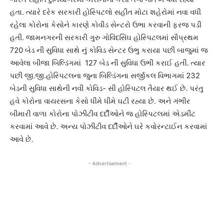
હતા. ત્યારે દરેક સરકારી હોસ્પિટલો સહીત મોટા શહેરોમાં નવા વધી
રહેલા કોરોના કેસોને કારણે કોવીડ સેન્ટરો ઉભા કરવાની ફરજ પડી
હતી. જામનગરની સરકારી ગુરુ ગોવિંદસિંઘ હોસ્પિટલમાં સૌપ્રથમ
720 બેડ ની સુવિધા સાથે નું કોવિડ સેન્ટર ઉભુ કરાયા પછી બાજુમાં જ
આવેલા બીજા બિલ્ડિંગમાં 127 બેડ ની સુવિધા ઉભી કરાઈ હતી. ત્યાર
પછી જી.જી.હોસ્પિટલના જુના બિલ્ડિંગના સર્જીકલ વિભાગમાં 232
બેડની સુવિધા સાથેની નવી કોવિડ- સી હોસ્પિટલ તૈયાર થઈ છે. પરંતુ
હવે કોરોના વાયરસના કેસો ધીમે ધીમે ઘટી રહ્યા છે. અને ગંભીર
બીમારી વાળા કોરોના પોઝીટીવ દર્દીઓને જ હોસ્પિટલમાં એડમીટ
કરવામાં આવે છે. અન્ય પોઝીટીવ દર્દીઓને ઘરે કવોરન્ટાઈન કરવામાં
આવે છે.
- Advertisement -