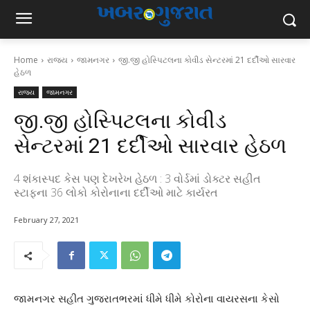
Home
રાજ્ય
જામનગર
જી.જી હોસ્પિટલના કોવીડ સેન્ટરમાં 21 દર્દીઓ સારવાર
હેઠળ
રાજ્ય
જામનગર
જી.જી હોસ્પિટલના કોવીડ
સેન્ટરમાં 21 દર્દીઓ સારવાર હેઠળ
4 શંકાસ્પદ કેસ પણ દેખરેખ હેઠળ : 3 વોર્ડમાં ડોક્ટર સહીત
સ્ટાફના 36 લોકો કોરોનાના દર્દીઓ માટે કાર્યરત
February 27, 2021
જામનગર સહીત ગુજરાતભરમાં ધીમે ધીમે કોરોના વાયરસના કેસો