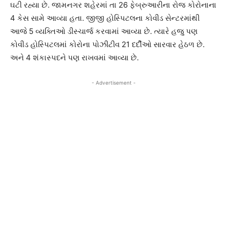
ઘટી રહ્યા છે. જામનગર શહેરમાં તા 26 ફેબ્રુઆરીના રોજ કોરોનાના
4 કેસ સામે આવ્યા હતા. જીજી હોસ્પિટલના કોવીડ સેન્ટરમાંથી
આજે 5 વ્યક્તિઓ ડીસ્ચાર્જ કરવામાં આવ્યા છે. ત્યારે હજુ પણ
કોવીડ હોસ્પિટલમાં કોરોના પોઝીટીવ 21 દર્દીઓ સારવાર હેઠળ છે.
અને 4 શંકાસ્પદને પણ રાખવમાં આવ્યા છે.
- Advertisement -