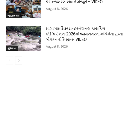
પેસેન્જર રેલ સેવાને મંજૂરી – VIDEO
August 8, 2026
જામનગર
માલાબાર રિવર ઇન્ટરનેશનલ કાયકિંગ
કોમ્પિટિશન-2026માં જામનગરના નચિકેતા ગુપ્તા
ગોલ્ડન ચેમ્પિયન- VIDEO
August 8, 2026
ગુજરાત