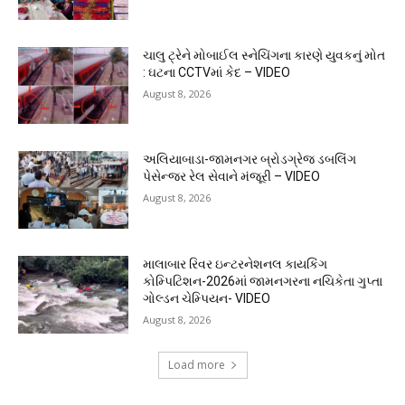
ચાલુ ટ્રેને મોબાઈલ સ્નેચિંગના કારણે યુવકનું મોત
: ઘટના CCTVમાં કેદ – VIDEO
August 8, 2026
અલિયાબાડા-જામનગર બ્રોડગ્રેજ ડબલિંગ
પેસેન્જર રેલ સેવાને મંજૂરી – VIDEO
August 8, 2026
માલાબાર રિવર ઇન્ટરનેશનલ કાયકિંગ
કોમ્પિટિશન-2026માં જામનગરના નચિકેતા ગુપ્તા
ગોલ્ડન ચેમ્પિયન- VIDEO
August 8, 2026
Load more