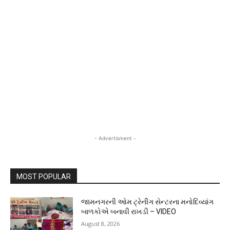
- Advertisment -
MOST POPULAR
જામનગરની ઓમ ટ્રેનીંગ સેન્ટરના મનોદિવ્યાંગ
બાળકોએ બનાવી રાખડી – VIDEO
August 8, 2026