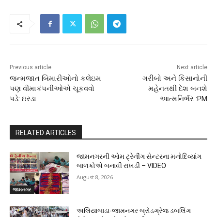
Previous article
Next article
જન્મજાત બિમારીઓનો કલેઇમ
ગરીબો અને કિસાનોની
પણ વીમાકંપનીઓએ ચૂકવવો
મહેનતથી દેશ બનશે
પડે: ઇરડા
આત્મનિર્ભર :PM
RELATED ARTICLES
જામનગરની ઓમ ટ્રેનીંગ સેન્ટરના મનોદિવ્યાંગ
બાળકોએ બનાવી રાખડી – VIDEO
August 8, 2026
જામનગર
અલિયાબાડા-જામનગર બ્રોડગ્રેજ ડબલિંગ