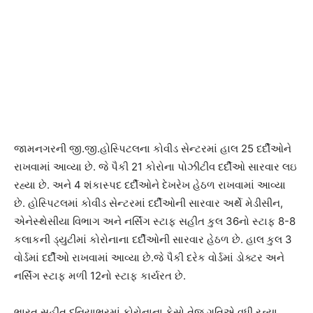
જામનગરની જી.જી.હોસ્પિટલના કોવીડ સેન્ટરમાં હાલ 25 દર્દીઓને
રાખવામાં આવ્યા છે. જે પૈકી 21 કોરોના પોઝીટીવ દર્દીઓ સારવાર લઇ
રહ્યા છે. અને 4 શંકાસ્પદ દર્દીઓને દેખરેખ હેઠળ રાખવામાં આવ્યા
છે. હોસ્પિટલમાં કોવીડ સેન્ટરમાં દર્દીઓની સારવાર અર્થે મેડીસીન,
એનેસ્થેસીયા વિભાગ અને નર્સિંગ સ્ટાફ સહીત કુલ 36નો સ્ટાફ 8-8
કલાકની ડ્યુટીમાં કોરોનાના દર્દીઓની સારવાર હેઠળ છે. હાલ કુલ 3
વોર્ડમાં દર્દીઓ રાખવામાં આવ્યા છે.જે પૈકી દરેક વોર્ડમાં ડોક્ટર અને
નર્સિંગ સ્ટાફ મળી 12નો સ્ટાફ કાર્યરત છે.
ભારત સહીત દુનિયાભરમાં કોરોનાના કેસો તેજ ગતિએ વધી રહ્યા