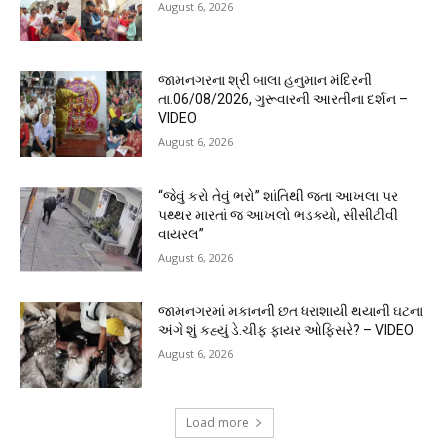
August 6, 2026
જામનગરના શ્રી બાલા હનુમાન મંદિરની
તા.06/08/2026, ગુરૂવારની આરતીના દર્શન –
VIDEO
August 6, 2026
“જેવું કરો તેવું ભરો” શાંતિથી જતા આખલા પર
પથ્થર મારતાં જ આખલો ભડક્યો, સીસીટીવી
વાયરલ”
August 6, 2026
જામનગરમાં મકાનની છત ધરાશાયી થયાની ઘટના
અંગે શું કહ્યું ડે.ચીફ ફાયર ઓફિસરે? – VIDEO
August 6, 2026
Load more