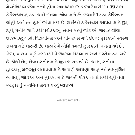
મેગ્નેશિયમ જેવા તત્વો હોવા આવશ્યક છે. જયારે શરીરમાં 99 ટકા
કેલ્શિયમ હાડકા અને દાંતમાં જોવા મળે છે. જયારે 1 ટકા કેલ્શ્યિમ
લોહી અને સ્નાયુમાં જોવા મળે છે. શરીરને કેલ્સિયમ આપવા માટે દૂધ,
દહીં, પનીર જેવી ડેરી પ્રોડકટનું સેવન કરવું જોઇએ. જયારે લીલા
શાકભાજીમાંથી વિટામીન્સ અને મીનરલ્સ મળે છે. જે હાડકાને સ્વસ્થ
રાખવા મટે જરૂરી છે. જયારે મેગ્નેશિયમથી હાડકાની ઘનતા વધે છે.
કેળાં, પાલક, બ્રોકલમાંથી કેલ્શિયમ વિટામીન અને મેગ્નેશિયમ મળે
છે જેથી તેનું સેવન શરીર માટે ખુબ લાભદાયી છે. આમ, શરીના
હાડકાનુ મજબૂત બનાવવા માટે આપણે આપણા આહારને સમતુલિત
બનાવવું જોઇએ અને હાડકા માટે જરૂરી પોષક તત્વો મળી રહી તેવા
આહારનું નિયમિત સેવન કરવું જોઇએ.
- Advertisement -