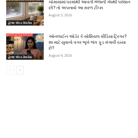
ચોમાસામાં ઘરમાંથી આવતી ભેજની ગંધથી પરેશાન
છો? તો અપનાવો આ સરળ ટીપ્સ
August 5, 2026
હેલ્થ એન્ડ વેલનેસ
ઓનલાઈન ઓર્ડર કે સોશિયલ મીડિયા ટ્રિગર?
શા માટે યુવાનો વગર ભૂખે જંક ફૂડ મંગાવી રહ્યા
છે?
August 4, 2026
હેલ્થ એન્ડ વેલનેસ