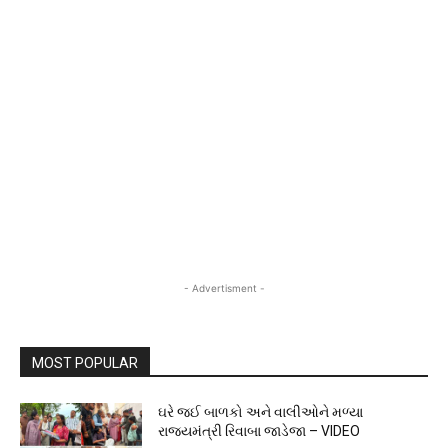
- Advertisment -
MOST POPULAR
ઘરે જઈ બાળકો અને વાલીઓને મળ્યા
રાજ્યમંત્રી રિવાબા જાડેજા – VIDEO