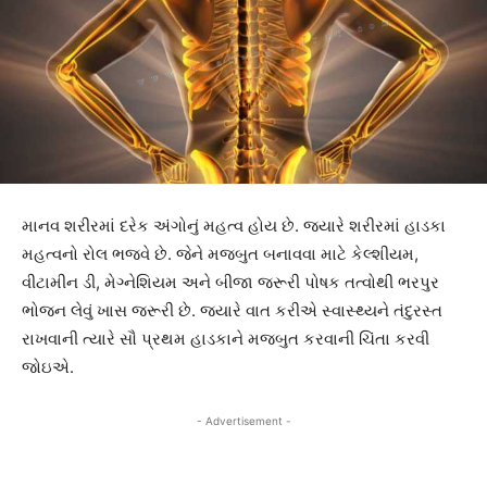
માનવ શરીરમાં દરેક અંગોનું મહત્વ હોય છે. જ્યારે શરીરમાં હાડકા
મહત્વનો રોલ ભજવે છે. જેને મજબુત બનાવવા માટે કેલ્શીયમ,
વીટામીન ડી, મેગ્નેશિયમ અને બીજા જરૂરી પોષક તત્વોથી ભરપુર
ભોજન લેવું ખાસ જરૂરી છે. જ્યારે વાત કરીએ સ્વાસ્થ્યને તંદુરસ્ત
રાખવાની ત્યારે સૌ પ્રથમ હાડકાને મજબુત કરવાની ચિંતા કરવી
જોઇએ.
- Advertisement -