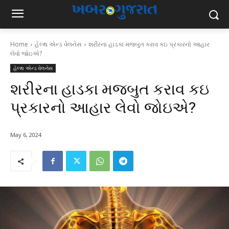
Home
હેલ્થ એન્ડ વેલનેસ
શરીરના હાડકા મજબુત કરાવ કઇ પ્રકારનો આહાર
લેવો જોઇએ?
હેલ્થ એન્ડ વેલનેસ
શરીરના હાડકા મજબુત કરાવ કઇ
પ્રકારનો આહાર લેવો જોઇએ?
May 6, 2024