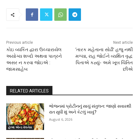
Previous article
Next article
કોઇ વ્યકિત દ્વારા ઉચ્ચારાયેલ
‘તારક મહેતાના સોઢી’ હજુ નથી
અયોગ્ય શબ્દો અથવા પાત્રને
મળ્યા, રાહ જોઈને વ્યથિત વૃદ્ધ
અસર ન કરવા જોઇએ :
પિતાએ કહ્યું- અમે ખૂબ ચિંતિત
જામસાહેબ
છીએ
RELATED ARTICLES
ભોજનમાં પ્રોટીનનું સાચું સંતુલન: જાણો સવારથી
રાત સુધી શું અને કેટલું ખાવું?
August 6, 2026
હેલ્થ એન્ડ વેલનેસ