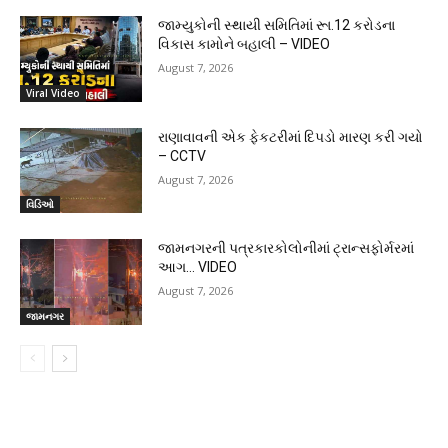
જામ્યુકોની સ્થાયી સમિતિમાં રૂા.12 કરોડના
વિકાસ કામોને બહાલી – VIDEO
August 7, 2026
Viral Video
રાણાવાવની એક ફેકટરીમાં દિપડો મારણ કરી ગયો
– CCTV
August 7, 2026
વિડિઓ
જામનગરની પત્રકારકોલોનીમાં ટ્રાન્સફોર્મરમાં
આગ… VIDEO
August 7, 2026
જામનગર