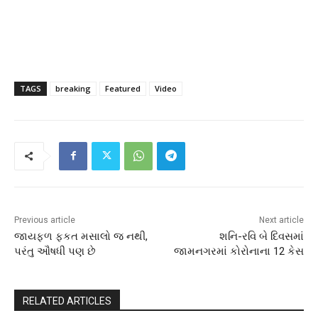
TAGS
breaking
Featured
Video
Previous article
Next article
જાયફળ ફકત મસાલો જ નથી,
શનિ-રવિ બે દિવસમાં
પરંતુ ઔષધી પણ છે
જામનગરમાં કોરોનાના 12 કેસ
RELATED ARTICLES