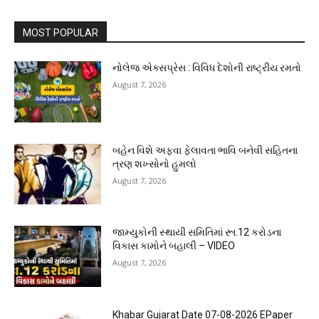
MOST POPULAR
નોલેજ એક્સપ્રેસ : વિવિધ દેશોની રાષ્ટ્રીય રમતો
August 7, 2026
બહેન વિશે અફવા ફેલાવતા ભાવિ બનેવી સહિતના
ત્રણ શખ્સોનો હુમલો
August 7, 2026
જામ્યુકોની સ્થાયી સમિતિમાં રૂા.12 કરોડના
વિકાસ કામોને બહાલી – VIDEO
August 7, 2026
Khabar Gujarat Date 07-08-2026 EPaper