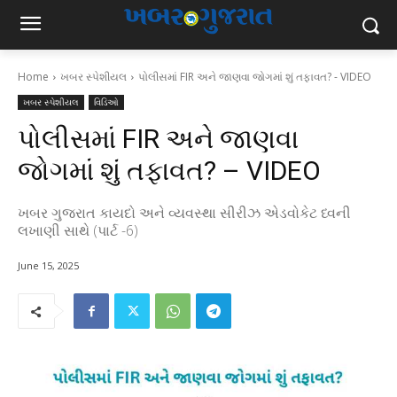
Home
ખબર સ્પેશીયલ
પોલીસમાં FIR અને જાણવા જોગમાં શું તફાવત? - VIDEO
ખબર સ્પેશીયલ
વિડિઓ
પોલીસમાં FIR અને જાણવા
જોગમાં શું તફાવત? – VIDEO
ખબર ગુજરાત કાયદો અને વ્યવસ્થા સીરીઝ એડવોકેટ ધ્વની
લખાણી સાથે (પાર્ટ -6)
June 15, 2025