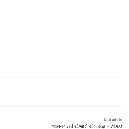
Next article
જામનગરમાં યોજાશે યોગ યજ્ઞ – VIDEO