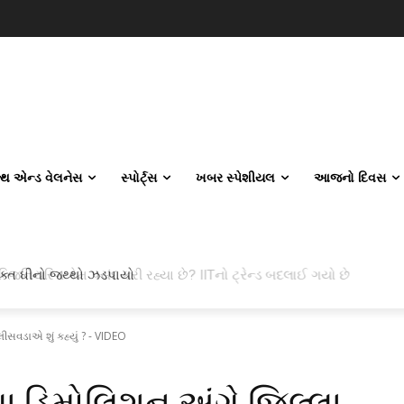
લ્થ એન્ડ વેલનેસ
સ્પોર્ટ્સ
ખબર સ્પેશીયલ
આજનો દિવસ
ક્ત ઘીનો જથ્થો ઝડપાયો
સવડાએ શું કહ્યું ? - VIDEO
 ડિમોલિશન અંગે જિલ્લા