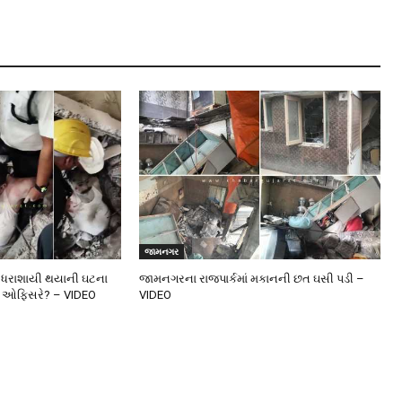
જામનગર
ધરાશાયી થયાની ઘટના
જામનગરના રાજપાર્કમાં મકાનની છત ઘસી પડી –
ફાયર ઓફિસરે? – VIDEO
VIDEO