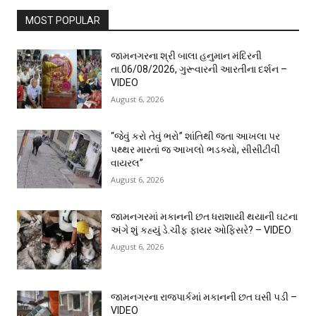
MOST POPULAR
જામનગરના શ્રી બાલા હનુમાન મંદિરની
તા.06/08/2026, ગુરૂવારની આરતીના દર્શન –
VIDEO
August 6, 2026
“જેવું કરો તેવું ભરો” શાંતિથી જતા આખલા પર
પથ્થર મારતાં જ આખલો ભડક્યો, સીસીટીવી
વાયરલ”
August 6, 2026
જામનગરમાં મકાનની છત ધરાશાયી થયાની ઘટના
અંગે શું કહ્યું ડે.ચીફ ફાયર ઓફિસરે? – VIDEO
August 6, 2026
જામનગરના રાજપાર્કમાં મકાનની છત ઘસી પડી –
VIDEO