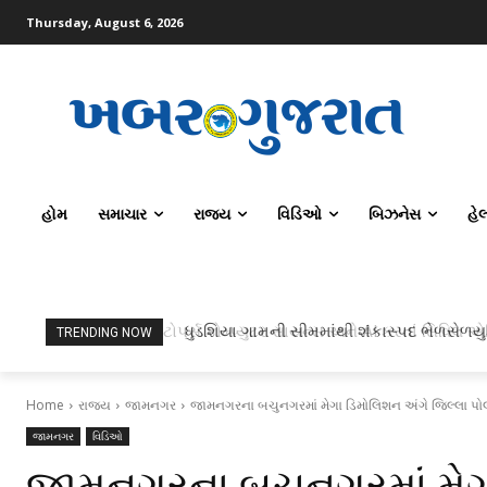
Thursday, August 6, 2026
હોમ
સમાચાર
રાજ્ય
વિડિઓ
બિઝનેસ
હે
ધુડશિયા ગામની સીમમાંથી શંકાસ્પદ ભેળસેળયુ
TRENDING NOW
Home
રાજ્ય
જામનગર
જામનગરના બચુનગરમાં મેગા ડિમોલિશન અંગે જિલ્લા પોલી
જામનગર
વિડિઓ
જામનગરના બચુનગરમાં મેગા