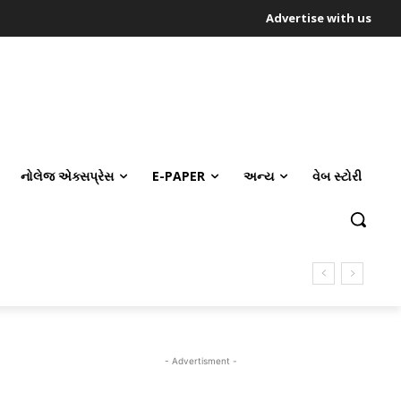
Advertise with us
નોલેજ એક્સપ્રેસ
E-PAPER
અન્ય
વેબ સ્ટોરી
- Advertisment -