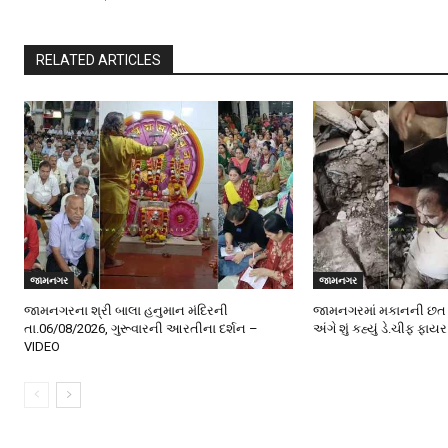
RELATED ARTICLES
જામનગર
જામનગર
જામનગરના શ્રી બાલા હનુમાન મંદિરની
જામનગરમાં મકાનની છત 
તા.06/08/2026, ગુરૂવારની આરતીના દર્શન –
અંગે શું કહ્યું ડે.ચીફ 
VIDEO