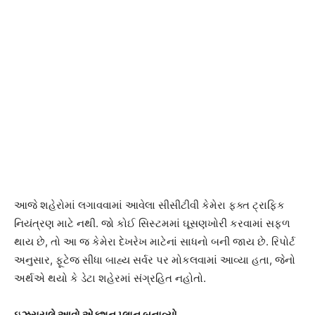
આજે શહેરોમાં લગાવવામાં આવેલા સીસીટીવી કેમેરા ફક્ત ટ્રાફિક
નિયંત્રણ માટે નથી. જો કોઈ સિસ્ટમમાં ઘૂસણખોરી કરવામાં સફળ
થાય છે, તો આ જ કેમેરા દેખરેખ માટેનાં સાધનો બની જાય છે. રિપોર્ટ
અનુસાર, ફૂટેજ સીધા બાહ્ય સર્વર પર મોકલવામાં આવ્યા હતા, જેનો
અર્થએ થયો કે ડેટા શહેરમાં સંગ્રહિત નહોતો.
ઇઝરાયલે આવો એક્શન પ્લાન બનાવ્યો