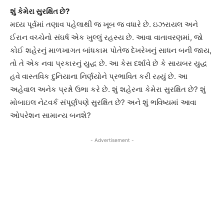
શું કેમેરા સુરક્ષિત છે?
મધ્ય પૂર્વમાં તણાવ પહેલાથી જ ખૂબ જ વધારે છે. ઇઝરાયલ અને
ઈરાન વચ્ચેનો સંઘર્ષ એક ખુલ્લું રહસ્ય છે. આવા વાતાવરણમાં, જો
કોઈ શહેરનું માળખાગત બાંધકામ પોતેજ દેખરેખનું સાધન બની જાય,
તો તે એક નવા પ્રકારનું યુદ્ધ છે. આ કેસ દર્શાવે છે કે સાયબર યુદ્ધ
હવે વાસ્તવિક દુનિયાના નિર્ણયોને પ્રભાવિત કરી રહ્યું છે. આ
અહેવાલ અનેક પ્રશ્નો ઉભા કરે છે. શું શહેરના કેમેરા સુરક્ષિત છે? શું
મોબાઇલ નેટવર્ક સંપૂર્ણપણે સુરક્ષિત છે? અને શું ભવિષ્યમાં આવા
ઓપરેશન સામાન્ય બનશે?
- Advertisement -