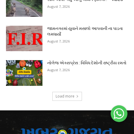
August 7, 2026
જામનગરમાં યુવાને મસાલો આપવાની ના પાડતા
લમધાર્યો
August 7, 2026
નોલેજ એક્સપ્રેસ : વિવિધ દેશોની રાષ્ટ્રીય રમતો
August 7, 2026
Load more