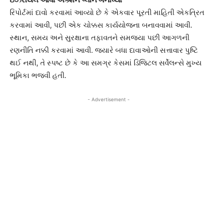
રિપોર્ટમાં દાવો કરવામાં આવ્યો છે કે એકવાર પૂરતી માહિતી એકત્રિત
કરવામાં આવી, પછી એક ચોક્કસ કાર્યયોજના બનાવવામાં આવી.
સ્થાન, સમય અને સુરક્ષાના તફાવતને સમજ્યા પછી આગળની
રણનીતિ નક્કી કરવામાં આવી. જ્યારે બધા દાવાઓની સત્તાવાર પુષ્ટિ
થઈ નથી, તે સ્પષ્ટ છે કે આ સમગ્ર કેસમાં ડિજિટલ સર્વેલન્સે મુખ્ય
ભૂમિકા ભજવી હતી.
- Advertisement -