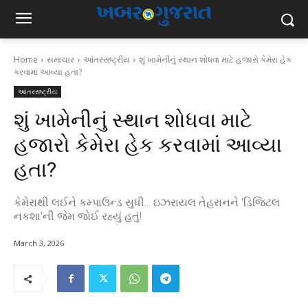
Home
સમાચાર
આંતરરાષ્ટ્રીય
શું ખામેનીનું સ્થાન શોધવા માટે હજારો કેમેરા હેક
કરવામાં આવ્યા હતા?
આંતરરાષ્ટ્રીય
શું ખામેનીનું સ્થાન શોધવા માટે
હજારો કેમેરા હેક કરવામાં આવ્યા
હતા?
કેમેરાથી લઈને કમ્પાઉન્ડ સુધી... ઇઝરાયલ તેહરાનને 'ડિજિટલ
નકશા'ની જેમ જોઈ રહ્યું હતું!
March 3, 2026