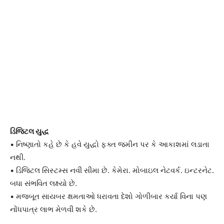
ડિજિટલ યુદ્ધ
• નિષ્ણાતો કહે છે કે હવે યુદ્ધો ફક્ત જમીન પર કે આકાશમાં લડાતા
નથી.
• ડિજિટલ સિસ્ટમ્સ નવી સીમા છે. કેમેરા. મોબાઇલ નેટવર્ક. ઇન્ટરનેટ.
બધા સંભવિત લક્ષ્યો છે.
• મજબૂત સાયબર ક્ષમતાઓ ધરાવતા દેશો ગોળીબાર કર્યા વિના પણ
નોંધપાત્ર લાભ મેળવી શકે છે.