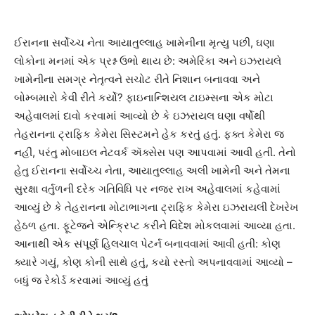
ઈરાનના સર્વોચ્ચ નેતા આયાતુલ્લાહ ખામેનીના મૃત્યુ પછી, ઘણા
લોકોના મનમાં એક પ્રશ્ન ઉભો થાય છે: અમેરિકા અને ઇઝરાયલે
ખામેનીના સમગ્ર નેતૃત્વને સચોટ રીતે નિશાન બનાવવા અને
બોમ્બમારો કેવી રીતે કર્યો? ફાઇનાન્શિયલ ટાઇમ્સના એક મોટા
અહેવાલમાં દાવો કરવામાં આવ્યો છે કે ઇઝરાયલ ઘણા વર્ષોથી
તેહરાનના ટ્રાફિક કેમેરા સિસ્ટમને હેક કરતું હતું. ફક્ત કેમેરા જ
નહીં, પરંતુ મોબાઇલ નેટવર્ક ઍક્સેસ પણ આપવામાં આવી હતી. તેનો
હેતુ ઈરાનના સર્વોચ્ચ નેતા, આયાતુલ્લાહ અલી ખામેની અને તેમના
સુરક્ષા વર્તુળની દરેક ગતિવિધિ પર નજર રાખ અહેવાલમાં કહેવામાં
આવ્યું છે કે તેહરાનના મોટાભાગના ટ્રાફિક કેમેરા ઇઝરાયલી દેખરેખ
હેઠળ હતા. ફૂટેજને એન્ક્રિપ્ટ કરીને વિદેશ મોકલવામાં આવ્યા હતા.
આનાથી એક સંપૂર્ણ હિલચાલ પેટર્ન બનાવવામાં આવી હતી: કોણ
ક્યારે ગયું, કોણ કોની સાથે હતું, કયો રસ્તો અપનાવવામાં આવ્યો –
બધું જ રેકોર્ડ કરવામાં આવ્યું હતું