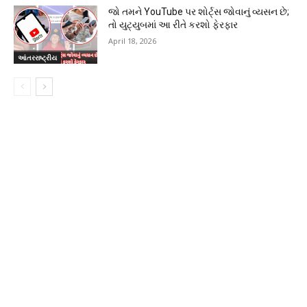
જો તમને YouTube પર શોર્ટ્સ જોવાનું વ્યસન છે;
તો યુટ્યુબમાં આ રીતે કરશો ફેરફાર
April 18, 2026
આંતરરાષ્ટ્રીય