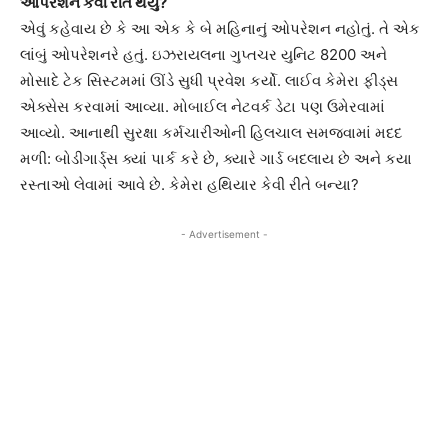
ઓપરેશન કેવી રીતે થયું?
એવું કહેવાય છે કે આ એક કે બે મહિનાનું ઓપરેશન નહોતું. તે એક
લાંબું ઓપરેશનરે હતું. ઇઝરાયલના ગુપ્તચર યુનિટ 8200 અને
મોસાદે ટેક સિસ્ટમમાં ઊંડે સુધી પ્રવેશ કર્યો. લાઈવ કેમેરા ફીડ્સ
એક્સેસ કરવામાં આવ્યા. મોબાઈલ નેટવર્ક ડેટા પણ ઉમેરવામાં
આવ્યો. આનાથી સુરક્ષા કર્મચારીઓની હિલચાલ સમજવામાં મદદ
મળી: બોડીગાર્ડ્સ ક્યાં પાર્ક કરે છે, ક્યારે ગાર્ડ બદલાય છે અને કયા
રસ્તાઓ લેવામાં આવે છે. કેમેરા હથિયાર કેવી રીતે બન્યા?
- Advertisement -