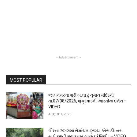
- Advertisment -
MOST POPULAR
જામનગરના શ્રી બાલા હનુમાન મંદિરની
તા.07/08/2026, શુક્રવારની આરતીના દર્શન –
VIDEO
August 7, 2026
ગીરના જંગલમાં રોમાંચક દ્રશ્ય: એસ.ટી. બસ
સામે આવી ગયું આખું લાયન ફેમિલી ! – VIDEO