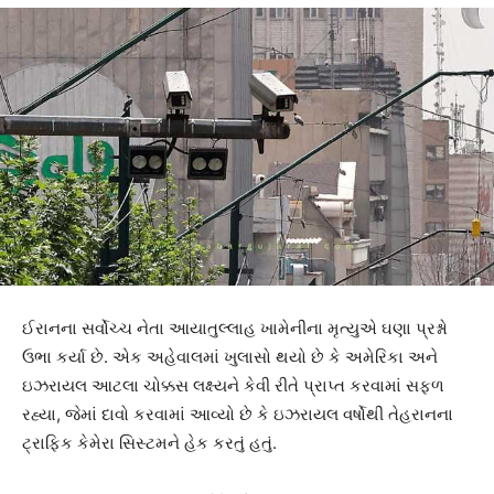
ઈરાનના સર્વોચ્ચ નેતા આયાતુલ્લાહ ખામેનીના મૃત્યુએ ઘણા પ્રશ્નો
ઉભા કર્યા છે. એક અહેવાલમાં ખુલાસો થયો છે કે અમેરિકા અને
ઇઝરાયલ આટલા ચોક્કસ લક્ષ્યને કેવી રીતે પ્રાપ્ત કરવામાં સફળ
રહ્યા, જેમાં દાવો કરવામાં આવ્યો છે કે ઇઝરાયલ વર્ષોથી તેહરાનના
ટ્રાફિક કેમેરા સિસ્ટમને હેક કરતું હતું.