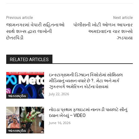
Previous article
Next article
જામનગરમાં વેપારી સહિતનાઓ
પોલીસની ખોટી ઓળખ આપનાર
સાથે શખ્સ દ્વારા લાખોની
અમદાવાદના ચાર શખ્સો
છેતરપિંડી
ઝડપાયા
RELATED ARTICLES
ઇન્સ્ટાગ્રામની ડિઝાઇન કિશોરોમાં સોશિયલ
મીડિયાનું વ્યસન વધારે છે ?.. મેટા અને માર્ક
ઝુકરબર્ગ અમેરિકન કોર્ટના ઘેરાવમાં
July 22, 2026
આંતરરાષ્ટ્રીય
નોઇડા પ્રથમ ફ્લાઇટમાં નાનકડી પાયલટે સૌનું
ધ્યાન ખેંચ્યું – VIDEO
June 16, 2026
આંતરરાષ્ટ્રીય