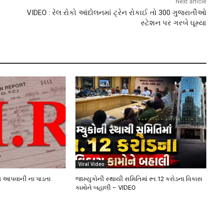
Next article
VIDEO : રેલ રોકો આંદોલનમાં ટ્રેન રોકાઈ તો 300 ગુજરાતીઓ
સ્ટેશન પર ગરબે ઘૂમ્યા
Viral Video
ો આપવાની ના પાડતા
જામ્યુકોની સ્થાયી સમિતિમાં રૂા.12 કરોડના વિકાસ
કામોને બહાલી – VIDEO