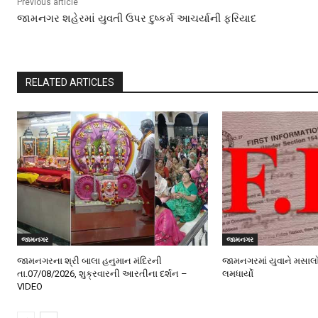
Previous article
જામનગર શહેરમાં યુવતી ઉપર દુષ્કર્મ આચર્યાની ફરિયાદ
RELATED ARTICLES
જામનગર
જામનગર
જામનગરના શ્રી બાલા હનુમાન મંદિરની
જામનગરમાં યુવાને મસાલ
તા.07/08/2026, શુક્રવારની આરતીના દર્શન –
લમધાર્યો
VIDEO