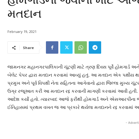
મતદાન
February 19, 2021
Share
જામનગર મહાનગરપાલિકાની ચૂંટણી માટે ત્રણ દિવસ પૂર્વે હોમગાર્ડ અ
બેલેટ પેપર દ્વારા મતદાન કરવામાં આવ્યું હતું. આ મતદાન એક પક્ષીય 
પ્રમુખ અને પૂર્વ વિપક્ષી નેતા સહિતના આગેવાનો દ્વારા જિલ્લા મુખ્ય 
ઉગ્ર રજૂઆત કરી આ મતદાન રદ્દ કરવાની માગણી કરવામાં આવી હતી. જેન
આદેશ કર્યો હતો. ત્યારબાદ આજે ફરીથી હોમગાર્ડ અને એસઆરપીના જવાનો
ઈતિહાસમાં પ્રથમ વખત જ આ પ્રકારે થયેલા મતદાનને રદ્દ કરવામાં આવ્ય
- Advert