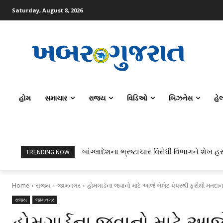
Saturday, August 8, 2026
હોમ
સમાચાર
રાજ્ય
વિડિઓ
બિઝનેસ
હે
બાંગ્લાદેશના ભ્રષ્ટાચાર વિરોધી વિભાગને શેખ હસીન
ટોપર્સ કોમ્પ્યુટર સાયન્સ અને AI કરતાં સિવિલ
TRENDING NOW
Home
રાજ્ય
જામનગર
હોમગાર્ડના જવાનો માટે આજે બેલેટ પેપરથી ફરીથી મતદા
રાજ્ય
જામનગર
હોમગાર્ડના જવાનો માટે આજ