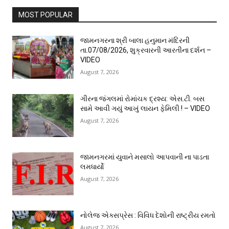
MOST POPULAR
જામનગરના શ્રી બાલા હનુમાન મંદિરની
તા.07/08/2026, શુક્રવારની આરતીના દર્શન –
VIDEO
August 7, 2026
ગીરના જંગલમાં રોમાંચક દ્રશ્ય: એસ.ટી. બસ
સામે આવી ગયું આખું લાયન ફેમિલી ! – VIDEO
August 7, 2026
જામનગરમાં યુવાને મસાલો આપવાની ના પાડતા
લમધાર્યો
August 7, 2026
નોલેજ એક્સપ્રેસ : વિવિધ દેશોની રાષ્ટ્રીય રમતો
August 7, 2026