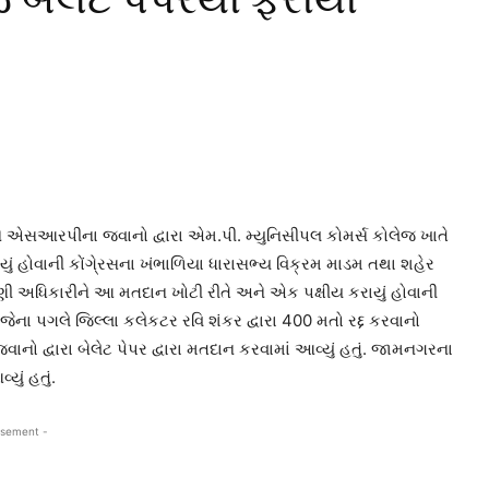
ને એસઆરપીના જવાનો દ્વારા એમ.પી. મ્યુનિસીપલ કોમર્સ કોલેજ ખાતે
થયું હોવાની કોંગે્રસના ખંભાળિયા ધારાસભ્ય વિક્રમ માડમ તથા શહેર
ચૂંટણી અધિકારીને આ મતદાન ખોટી રીતે અને એક પક્ષીય કરાયું હોવાની
ા પગલે જિલ્લા કલેકટર રવિ શંકર દ્વારા 400 મતો રદ્દ કરવાનો
 દ્વારા બેલેટ પેપર દ્વારા મતદાન કરવામાં આવ્યું હતું. જામનગરના
ું હતું.
isement -