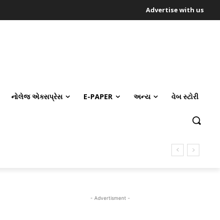
Advertise with us
નોલેજ એક્સપ્રેસ
E-PAPER
અન્ય
વેબ સ્ટોરી
- Advertisment -