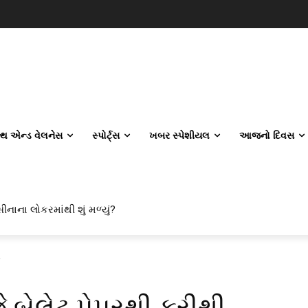
લ્થ એન્ડ વેલનેસ
સ્પોર્ટ્સ
ખબર સ્પેશીયલ
આજનો દિવસ
ાના લોકરમાંથી શું મળ્યું?
 એન્જિનિયરિંગ કેમ પસંદ કરી રહ્યા છે? IITનો ટ્રેન્ડ બદલાઈ ગયો છે
ન
ે બેલેટ પેપરથી ફરીથી