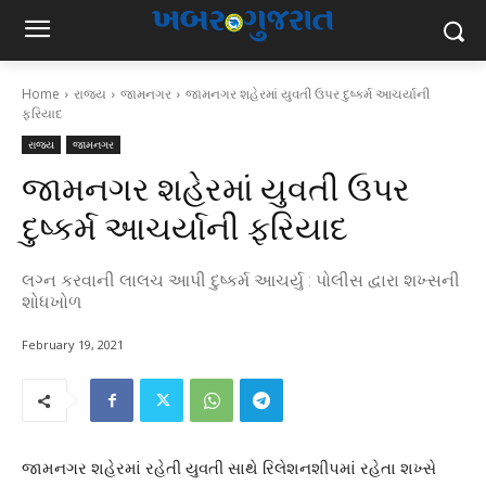
Home
રાજ્ય
જામનગર
જામનગર શહેરમાં યુવતી ઉપર દુષ્કર્મ આચર્યાની
ફરિયાદ
રાજ્ય
જામનગર
જામનગર શહેરમાં યુવતી ઉપર
દુષ્કર્મ આચર્યાની ફરિયાદ
લગ્ન કરવાની લાલચ આપી દુષ્કર્મ આચર્યુ : પોલીસ દ્વારા શખ્સની
શોધખોળ
February 19, 2021
જામનગર શહેરમાં રહેતી યુવતી સાથે રિલેશનશીપમાં રહેતા શખ્સે