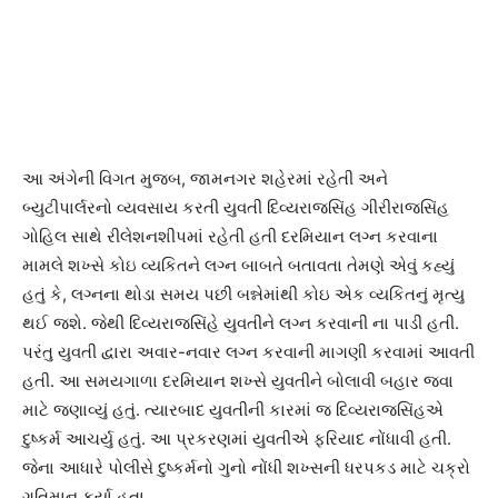
આ અંગેની વિગત મુજબ, જામનગર શહેરમાં રહેતી અને
બ્યુટીપાર્લરનો વ્યવસાય કરતી યુવતી દિવ્યરાજસિંહ ગીરીરાજસિંહ
ગોહિલ સાથે રીલેશનશીપમાં રહેતી હતી દરમિયાન લગ્ન કરવાના
મામલે શખ્સે કોઇ વ્યકિતને લગ્ન બાબતે બતાવતા તેમણે એવું કહ્યું
હતું કે, લગ્નના થોડા સમય પછી બન્નેમાંથી કોઇ એક વ્યકિતનું મૃત્યુ
થઈ જશે. જેથી દિવ્યરાજસિંહે યુવતીને લગ્ન કરવાની ના પાડી હતી.
પરંતુ યુવતી દ્વારા અવાર-નવાર લગ્ન કરવાની માગણી કરવામાં આવતી
હતી. આ સમયગાળા દરમિયાન શખ્સે યુવતીને બોલાવી બહાર જવા
માટે જણાવ્યું હતું. ત્યારબાદ યુવતીની કારમાં જ દિવ્યરાજસિંહએ
દુષ્કર્મ આચર્યુ હતું. આ પ્રકરણમાં યુવતીએ ફરિયાદ નોંધાવી હતી.
જેના આધારે પોલીસે દુષ્કર્મનો ગુનો નોંધી શખ્સની ધરપકડ માટે ચક્રો
ગતિમાન કર્યા હતા.