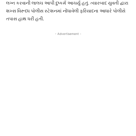
લગ્ન કરવાની લાલચ આપી દુષ્કર્મ આચર્યુ હતું. ત્યારબાદ યુવતી દ્વારા
શખ્સ વિરૂધ્ધ પોલીસ સ્ટેશનમાં નોંધાવેલી ફરિયાદના આધારે પોલીસે
તપાસ હાથ ધરી હતી.
- Advertisement -