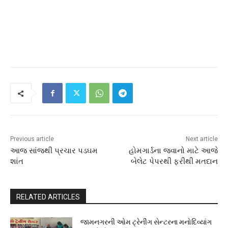
Previous article
Next article
આજ સાંજથી પ્રચાર પડઘમ
હોમગાર્ડના જવાનો માટે આજે
શાંત
બેલેટ પેપરથી ફરીથી મતદાન
RELATED ARTICLES
જામનગરની ઓમ ટ્રેનીંગ સેન્ટરના મનોદિવ્યાંગ