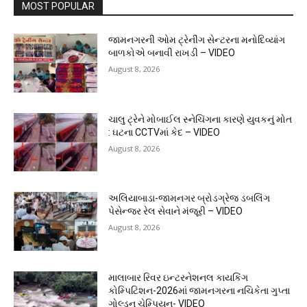
MOST POPULAR
જામનગરની ઓમ ટ્રેનીંગ સેન્ટરના મનોદિવ્યાંગ
બાળકોએ બનાવી રાખડી – VIDEO
August 8, 2026
ચાલુ ટ્રેને મોબાઈલ સ્નેચિંગના કારણે યુવકનું મોત
: ઘટના CCTVમાં કેદ – VIDEO
August 8, 2026
અલિયાબાડા-જામનગર બ્રોડગ્રેજ ડબલિંગ
પેસેન્જર રેલ સેવાને મંજૂરી – VIDEO
August 8, 2026
માલાબાર રિવર ઇન્ટરનેશનલ કાયકિંગ
કોમ્પિટિશન-2026માં જામનગરના નચિકેતા ગુપ્તા
ગોલ્ડન ચેમ્પિયન- VIDEO