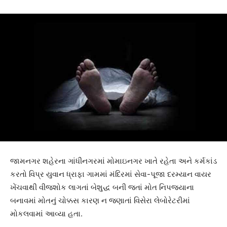
જામનગર શહેરના ગાંધીનગરમાં મોમાઇનગર ખાતે રહેતા અને કર્મકાંડ
કરતો વિપ્ર યુવાન ધ્રાફા ગામમાં મંદિરમાં સેવા-પૂજા દરમ્યાન વાયર
ખેંચવાથી વીજશોક લાગતાં બેશુદ્ધ બની જતાં મોત નિપજયાના
બનાવમાં મોતનું ચોક્કસ કારણ ન જણાતાં વિસેરા લેબોરેટરીમાં
મોકલવામાં આવ્યા હતા.