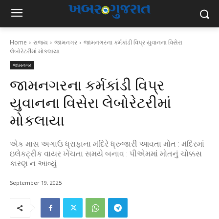
Home
રાજ્ય
જામનગર
જામનગરના કર્મકાંડી વિપ્ર યુવાનના વિસેરા
લેબોરેટરીમાં મોકલાયા
જામનગર
જામનગરના કર્મકાંડી વિપ્ર
યુવાનના વિસેરા લેબોરેટરીમાં
મોકલાયા
એક માસ અગાઉ ધ્રાફાના મંદિરે ધ્રુજારી આવતા મોત : મંદિરમાં
ઇલેકટ્રીક વાયર ખેંચતા સમયે બનાવ : પીએમમાં મોતનું ચોક્કસ
કારણ ન આવ્યું
September 19, 2025