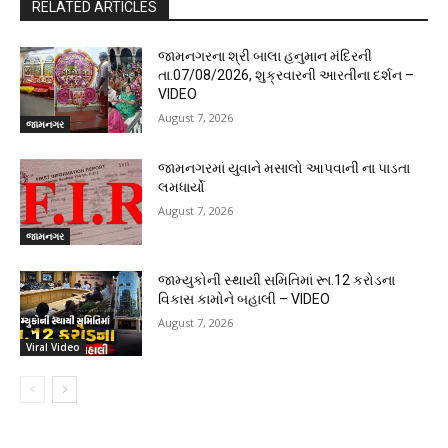
RELATED ARTICLES
જામનગરના શ્રી બાલા હનુમાન મંદિરની
તા.07/08/2026, શુક્રવારની આરતીના દર્શન –
VIDEO
August 7, 2026
જામનગર
જામનગરમાં યુવાને મસાલો આપવાની ના પાડતા
લમધાર્યો
August 7, 2026
જામનગર
જામ્યુકોની સ્થાયી સમિતિમાં રૂા.12 કરોડના
વિકાસ કામોને બહાલી – VIDEO
August 7, 2026
Viral Video