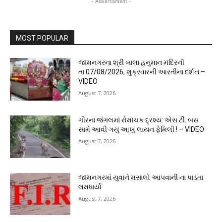
- Advertisment -
MOST POPULAR
જામનગરના શ્રી બાલા હનુમાન મંદિરની
તા.07/08/2026, શુક્રવારની આરતીના દર્શન –
VIDEO
August 7, 2026
ગીરના જંગલમાં રોમાંચક દ્રશ્ય: એસ.ટી. બસ
સામે આવી ગયું આખું લાયન ફેમિલી ! – VIDEO
August 7, 2026
જામનગરમાં યુવાને મસાલો આપવાની ના પાડતા
લમધાર્યો
August 7, 2026