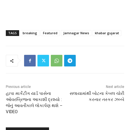
TAGS
breaking
Featured
Jamnagar News
khabar gujarat
Previous article
Next article
હાપા માર્કેટીંગ યાર્ડ પાસેના
સલાયામાંથી બોટના કેબલ ચોરી
ઓવરબ્રિજના આકાશી દ્રશ્યો :
કરનાર તસ્કર ઝબ્બે
જેનું આવતીકાલે લોકાર્પણ થશે –
VIDEO