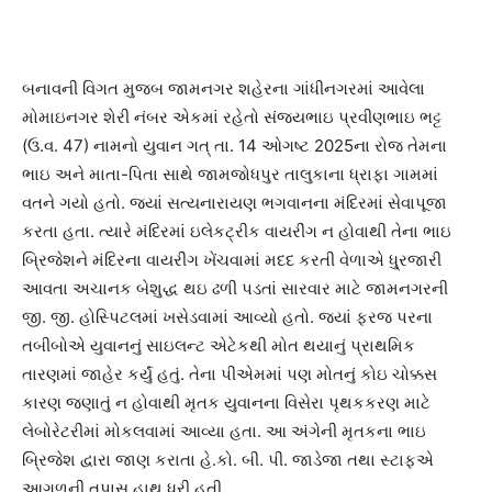
બનાવની વિગત મુજબ જામનગર શહેરના ગાંધીનગરમાં આવેલા
મોમાઇનગર શેરી નંબર એકમાં રહેતો સંજયભાઇ પ્રવીણભાઇ ભટ્ટ
(ઉ.વ. 47) નામનો યુવાન ગત્ તા. 14 ઓગષ્ટ 2025ના રોજ તેમના
ભાઇ અને માતા-પિતા સાથે જામજોધપુર તાલુકાના ધ્રાફા ગામમાં
વતને ગયો હતો. જ્યાં સત્યનારાયણ ભગવાનના મંદિરમાં સેવાપૂજા
કરતા હતા. ત્યારે મંદિરમાં ઇલેકટ્રીક વાયરીંગ ન હોવાથી તેના ભાઇ
બ્રિજેશને મંદિરના વાયરીંગ ખેંચવામાં મદદ કરતી વેળાએ ધુ્રજારી
આવતા અચાનક બેશુદ્ધ થઇ ઢળી પડતાં સારવાર માટે જામનગરની
જી. જી. હોસ્પિટલમાં ખસેડવામાં આવ્યો હતો. જ્યાં ફરજ પરના
તબીબોએ યુવાનનું સાઇલન્ટ એટેકથી મોત થયાનું પ્રાથમિક
તારણમાં જાહેર કર્યું હતું. તેના પીએમમાં પણ મોતનું કોઇ ચોક્કસ
કારણ જણાતું ન હોવાથી મૃતક યુવાનના વિસેરા પૃથકકરણ માટે
લેબોરેટરીમાં મોકલવામાં આવ્યા હતા. આ અંગેની મૃતકના ભાઇ
બ્રિજેશ દ્વારા જાણ કરાતા હે.કો. બી. પી. જાડેજા તથા સ્ટાફએ
આગળની તપાસ હાથ ધરી હતી.