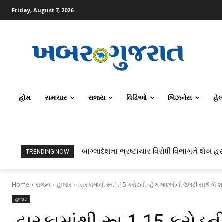
Friday, August 7, 2026
હોમ
સમાચાર
રાજ્ય
વિડિઓ
બિઝનેસ
હે
બાંગ્લાદેશના ભ્રષ્ટાચાર વિરોધી વિભાગને શેખ હસ
TRENDING NOW
Home
રાજ્ય
હાલાર
દ્વારકામાંથી રૂા.1.15 કરોડની વ્હેલ માછલીની ઉલટી સાથે બે
હાલાર
દ્વારકામાંથી રૂા.1.15 કરોડ