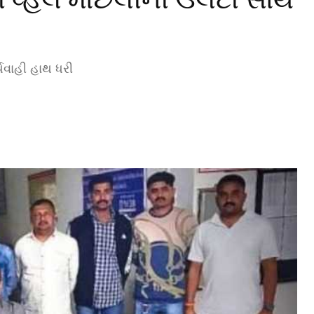
યવાહી હાથ ધરી