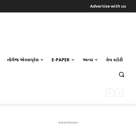
Advertise with us
નોલેજ એક્સપ્રેસ
E-PAPER
અન્ય
વેબ સ્ટોરી
- Advertisment -