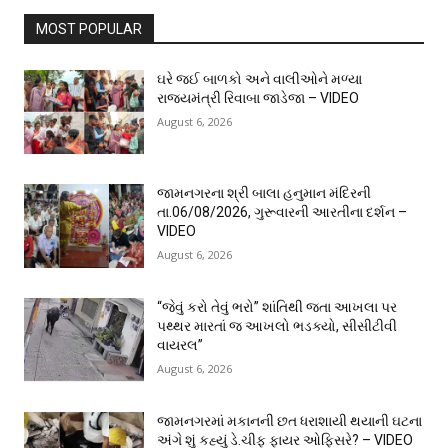
MOST POPULAR
ઘરે જઈ બાળકો અને વાલીઓને મળ્યા
રાજ્યમંત્રી રિવાબા જાડેજા – VIDEO
August 6, 2026
જામનગરના શ્રી બાલા હનુમાન મંદિરની
તા.06/08/2026, ગુરૂવારની આરતીના દર્શન –
VIDEO
August 6, 2026
“જેવું કરો તેવું ભરો” શાંતિથી જતા આખલા પર
પથ્થર મારતાં જ આખલો ભડક્યો, સીસીટીવી
વાયરલ”
August 6, 2026
જામનગરમાં મકાનની છત ધરાશાયી થયાની ઘટના
અંગે શું કહ્યું ડે.ચીફ ફાયર ઓફિસરે? – VIDEO