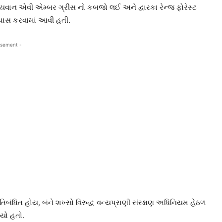
યવાન એવી એમ્બર ગ્રીસ નો કબજો લઈ અને દ્વારકા રેન્જ ફોરેસ્ટ
પાસ કરવામાં આવી હતી.
isement -
તિબંધિત હોય, બંને શખ્સો વિરુદ્ધ વન્યપ્રાણી સંરક્ષણ અધિનિયમ હેઠળ
વ્યો હતો.