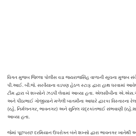
વિગત મુજબ જિલ્લા પોલીસ વડા જયરાજસિંહ વાળાની સૂચના મુજબ સંવેદ
પી.આઈ. બી.જે. સરવૈયાના વડપણ હેઠળ સ્ટાફ દ્વારા હાથ ધરવામાં આવ
ટીમ દ્વારા બે શખ્સોને ઝડપી લેવામાં આવ્યા હતા. એલસીબીના એ.એ
અને પીઠાભાઈ ગોજીયાને મળેલી બાતમીના આધારે દ્વારકા વિસ્તારના રેલ
(રહે. નિર્મલનગર, ભાવનગર) અને સુનિલ ચંદ્રકાંતભાઈ સંભવાણી (રહે.શ
આવ્યા હતા.
જેમાં પૂછપરછ દરમિયાન ઉપરોક્ત બંને શખ્સો દ્વારા ભાવનગર ખાતેથી અત