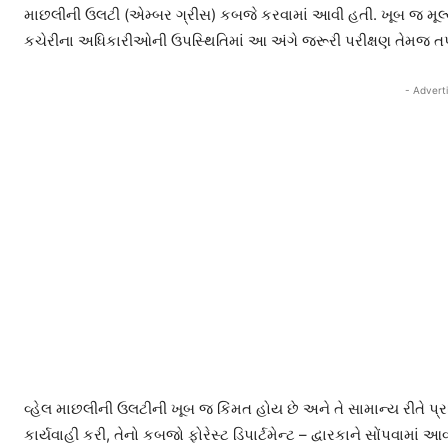
માછલીની ઉલટી (એમ્બર ગ્રીસ) કબજે કરવામાં આવી હતી. ખૂબ જ મૂલ્
કચેરીના અધિકારીઓની ઉપસ્થિતિમાં આ અંગે જરૂરી પરીક્ષણ તેમજ ત
- Advert
વ્હેલ માછલીની ઉલટીની ખૂબ જ કિંમત હોય છે અને તે સામાન્ય રીતે પ્ર
કાર્યવાહી કરી, તેનો કબજો ફોરેસ્ટ ડિપાર્ટમેન્ટ – દ્વારકાને સોંપવામાં આ