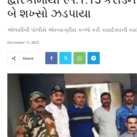
બે શખ્સો ઝડપાયા
એલસીબી પોલીસે એમ્બરગ્રીસ કબ્જે કરી કાયદેસરની કાર્
December 11, 2025
Share