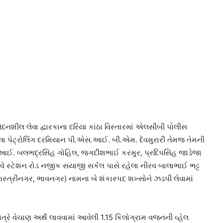
નશીલ લેવા દ્વારકાના દરિયા કાંઠા વિસ્તારમાં એલસીબી પોલીસ
ેલા પેટ્રોલિંગ દરમિયાન પી.એસ.આઈ. બી.એમ. દેવમુરારી તેમજ તેમની
સ.આઈ. બલભદ્રસિંહ ગોહિલ, જગદીશભાઈ કરમુર, પ્રદિપસિંહ જાડેજા
વે સ્ટેશન રોડ નજીક સયાજી સર્કલ પાસે રહેલા નીરવ બાલાભાઈ ભટ્ટ
ાસ્ત્રીનગર, ભાવનગર) નામના બે શંકાસ્પદ શખ્સોને ઝડપી લેવામાં
્રે વેચાણ અર્થે લાવવામાં આવેલી 1.15 કિલોગ્રામ વજનની વ્હેલ