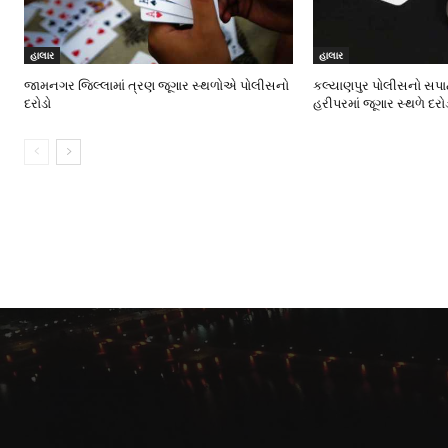
હાલાર
હાલાર
જામનગર જિલ્લામાં ત્રણ જૂગાર સ્થળોએ પોલીસનો
કલ્યાણપુર પોલીસનો સપાટ
દરોડો
હરીપરમાં જૂગાર સ્થળે દરો