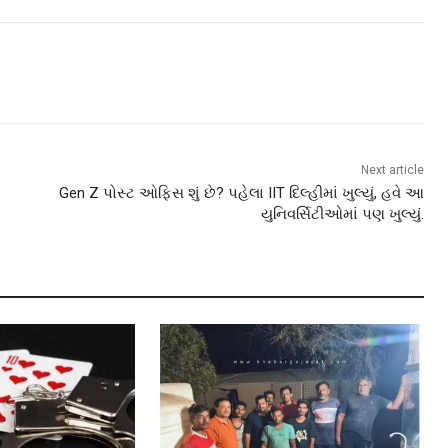
Next article
Gen Z પોસ્ટ ઓફિસ શું છે? પહેલા IIT દિલ્હીમાં ખુલ્યું, હવે આ
યુનિવર્સિટીઓમાં પણ ખુલ્યું.