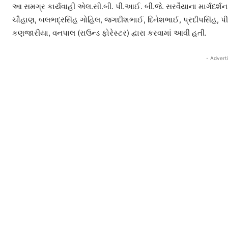
આ સમગ્ર કાર્યવાહી એલ.સી.બી. પી.આઈ. બી.જે. સરવૈયાના માર્ગદર્
ચૌહાણ, બલભદ્રસિંહ ગોહિલ, જગદીશભાઈ, દિનેશભાઈ, પ્રદીપસિંહ, પી
કણજારીયા, વનપાલ (રાઉન્ડ ફોરેસ્ટર) દ્વારા કરવામાં આવી હતી.
- Advert