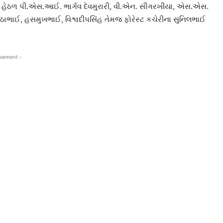
શન હેઠળ પી.એસ.આઈ. ભાર્ગવ દેવમુરારી, વી.એન. સીંગરખીયા, એસ.એસ.
ઠાભાઈ, હસમુખભાઈ, વિશ્વદીપસિંહ તેમજ ફોરેસ્ટ કચેરીના સુનિલભાઈ
isement -