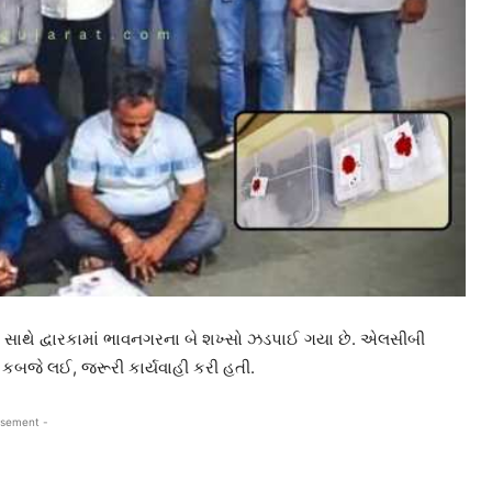
) સાથે દ્વારકામાં ભાવનગરના બે શખ્સો ઝડપાઈ ગયા છે. એલસીબી
 કબજે લઈ, જરૂરી કાર્યવાહી કરી હતી.
isement -