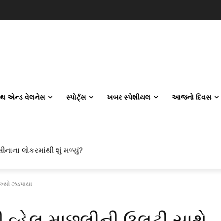
લ્થ એન્ડ વેલનેસ
સ્પોર્ટ્સ
ખબર સ્પેશીયલ
આજનો દિવસ
ીનાના લોકરમાંથી શું મળ્યું?
 શખ્સો ઝડપાયા
ની વ્હેલ માછલીની ઉલટી સાથે