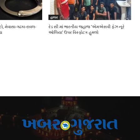
હાલાર
ો, મેવાસા-ગઢકા-રાવલ-
રેડ સી માં ભારતીય જહાજ ‘એમએસવી ફેઝ નૂરે
ડા
ઓલિયા’ ઉપર વિસ્ફોટક હુમલો