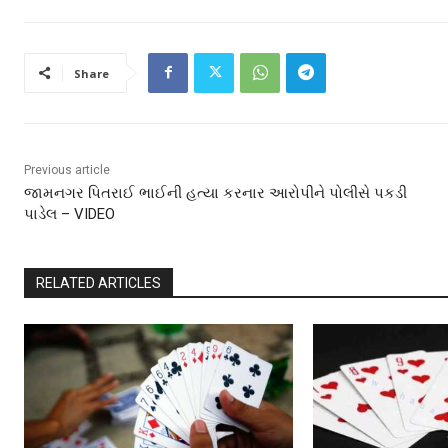
Share
Previous article
જામનગર પિતરાઈ ભાઈની હત્યા કરનાર આરોપીને પોલીસે પકડી
પાડેલ – VIDEO
RELATED ARTICLES