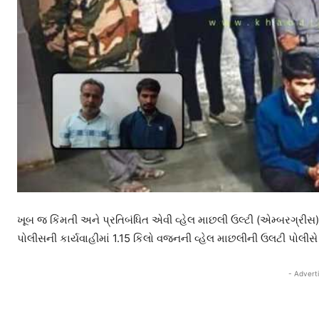
ખૂબ જ કિંમતી અને પ્રતિબંધિત એવી વ્હેલ માછલી ઉલ્ટી (એમ્બરગ્રીસ
પોલીસની કાર્યવાહીમાં 1.15 કિલો વજનની વ્હેલ માછલીની ઉલટી પોલીસે
- Advert