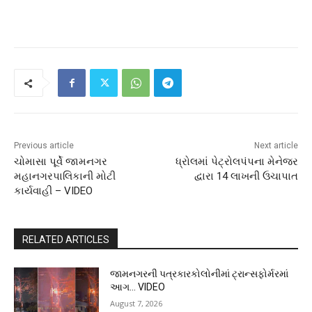
Previous article
Next article
ચોમાસા પૂર્વે જામનગર
ધ્રોલમાં પેટ્રોલપંપના મેનેજર
મહાનગરપાલિકાની મોટી
દ્વારા 14 લાખની ઉચાપાત
કાર્યવાહી – VIDEO
RELATED ARTICLES
જામનગરની પત્રકારકોલોનીમાં ટ્રાન્સફોર્મરમાં
આગ… VIDEO
August 7, 2026