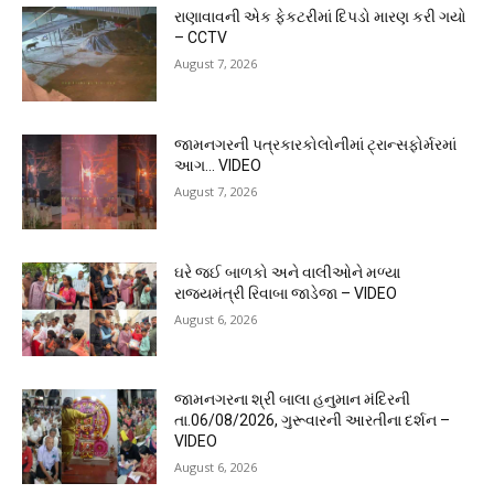
રાણાવાવની એક ફેકટરીમાં દિપડો મારણ કરી ગયો
– CCTV
August 7, 2026
જામનગરની પત્રકારકોલોનીમાં ટ્રાન્સફોર્મરમાં
આગ… VIDEO
August 7, 2026
ઘરે જઈ બાળકો અને વાલીઓને મળ્યા
રાજ્યમંત્રી રિવાબા જાડેજા – VIDEO
August 6, 2026
જામનગરના શ્રી બાલા હનુમાન મંદિરની
તા.06/08/2026, ગુરૂવારની આરતીના દર્શન –
VIDEO
August 6, 2026