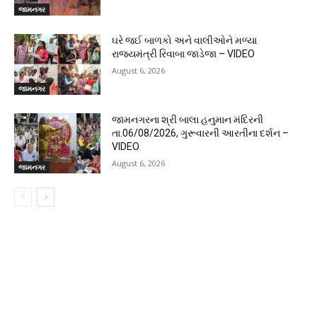
જામનગર
ઘરે જઈ બાળકો અને વાલીઓને મળ્યા
રાજ્યમંત્રી રિવાબા જાડેજા – VIDEO
August 6, 2026
જામનગર
જામનગરના શ્રી બાલા હનુમાન મંદિરની
તા.06/08/2026, ગુરૂવારની આરતીના દર્શન –
VIDEO
August 6, 2026
જામનગર