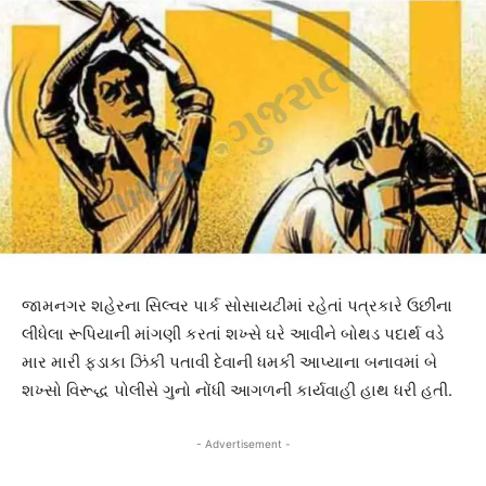
જામનગર શહેરના સિલ્વર પાર્ક સોસાયટીમાં રહેતાં પત્રકારે ઉછીના
લીધેલા રૂપિયાની માંગણી કરતાં શખ્સે ઘરે આવીને બોથડ પદાર્થ વડે
માર મારી ફડાકા ઝિંકી પતાવી દેવાની ધમકી આપ્યાના બનાવમાં બે
શખ્સો વિરૂદ્ધ પોલીસે ગુનો નોંધી આગળની કાર્યવાહી હાથ ધરી હતી.
- Advertisement -