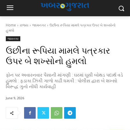
Home
રાજ્ય
જામનગર
ઉછીના રૂપિયા મામલે પત્રકાર ઉપર બે શખ્સોનો
હુમલો
જામનગર
ઉછીના રૂપિયા મામલે પત્રકાર
ઉપર બે શખ્સોનો હુમલો
ફોન પર અવારનવાર પૈસાની માંગણી : ઘરમાં ઘૂસી બોથડ પદાર્થ વડે
હુમલો : ફડાકા ઝિંકી ગાળો કાઢી ધમકી : પોલીસ દ્વારા બે શખ્સો
વિરૂદ્ધ ગુનો નોંધી કાર્યવાહી
June 9, 2026