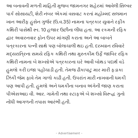
આ બનાવની મળતી માહિતી મુજબ જામનગર શહેરમાં આવેલી સિલ્વર
પાર્ક સોસાયટી, શેરી નંબર એકમાં વસવાટ કરતાં મહોમ્મદ સલમાન
ખાન આરીફ હુસેન ગુર્જર (ઉ.વ.35) નામના પત્રકાર યુવાને રફીક
કથિરી પાસેથી રૂા. 10 હજાર ઉછીના લીધા હતા. આ રકમની રફિક
દ્વાર અવારનવાર ફોન ઉપર માંગણી કરાતા અને આ બાબતે
પત્રકારના પત્ની સાથે પણ બોલાચાલી થઇ હતી. દરમ્યાન રવિવારે
મદ્યરાત્રિના સમયે રફિક કથિરી તથા મુસ્તકીમ ઉર્ફે જાબિર રફિક
કથિરી નામના બે શખ્સોએ પત્રકારના ઘરે આવી બોથડ પદાર્થ વડે
હુમલો કરી ઇજા પહોંચાડી હતી. તેમજ ઢીકાપાટુ માર મારી ફડાકા
ઝિંકી જેમ ફાવે તેમ ગાળો કાઢી હતી. ઉપરાંત મારી નાખવાની ધમકી
પણ આપી હતી. હુમલો અને ધમકીના બનાવ અંગેની જાણ કરાતા
પીએસઆઇ વી. આર. ગામેતી તથા સ્ટાફએ બે શખ્સો વિરૂદ્ધ ગુનો
નોંધી આગળની તપાસ આરંભી હતી.
- Advertisement -