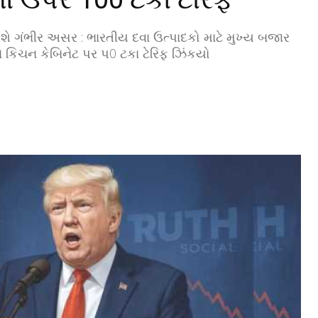
ે ગંભીર અસર : ભારતીય દવા ઉત્પાદકો માટે મુખ્ય બજાર
ે કિચન કેબિનેટ પર પ0 ટકા ટેરિફ ઝિંકયો