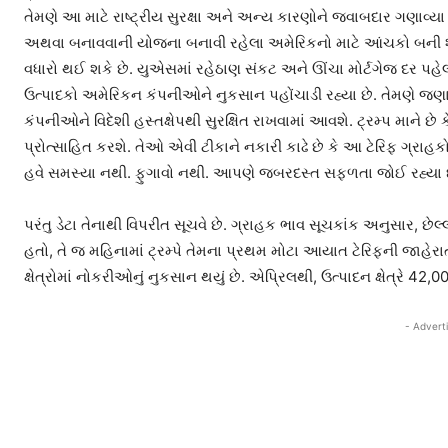
તેમણે આ માટે રાષ્ટ્રીય સુરક્ષા અને અન્ય કારણોને જવાબદાર ગણાવ
અથવા બનાવવાની યોજના બનાવી રહેલા અમેરિકનો માટે આંચકો બની શકે
વધારો થઈ શકે છે. યુએસમાં રહેઠાણ સંકટ અને ઊંચા મોર્ટગેજ દર પહેલાથ
ઉત્પાદકો અમેરિકન કંપનીઓને નુકસાન પહોંચાડી રહ્યા છે. તેમણે જણાવ્ય
કંપનીઓને વિદેશી હસ્તક્ષેપથી સુરક્ષિત રાખવામાં આવશે. ટ્રમ્પ માને 
પ્રોત્સાહિત કરશે. તેઓ એવી ટીકાને નકારી કાઢે છે કે આ ટેરિફ ગ્રાહક
હવે સમસ્યા નથી. ફુગાવો નથી. આપણે જબરદસ્ત સફળતા જોઈ રહ્યા
પરંતુ ડેટા તેનાથી વિપરીત સૂચવે છે. ગ્રાહક ભાવ સૂચકાંક અનુસાર, છેલ
હતો, તે જ મહિનામાં ટ્રમ્પે તેમના પ્રથમ મોટા આયાત ટેરિફની જાહેરાત
ક્ષેત્રોમાં નોકરીઓનું નુકસાન થયું છે. એપ્રિલથી, ઉત્પાદન ક્ષેત્રે 42
- Advert