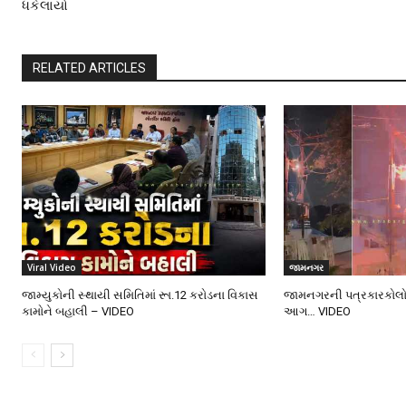
ધકેલાયો
RELATED ARTICLES
Viral Video
જામનગર
જામ્યુકોની સ્થાયી સમિતિમાં રૂા.12 કરોડના વિકાસ
જામનગરની પત્રકારકોલોનીમ
કામોને બહાલી – VIDEO
આગ… VIDEO