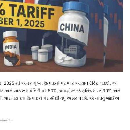
્ટોબર, 2025 થી અનેક મુખ્ય ઉત્પાદનો પર ભારે આયાત ટેરિફ લાદશે. આ
નેટ અને બાથરૂમ વેનિટી પર 50%, અપહોલ્સ્ટર્ડ ફર્નિચર પર 30% અને
ની ભારતીય દવા ઉત્પાદકો પર સૌથી વધુ અસર પડશે. એ નોંધવું જોઈએ
isement -