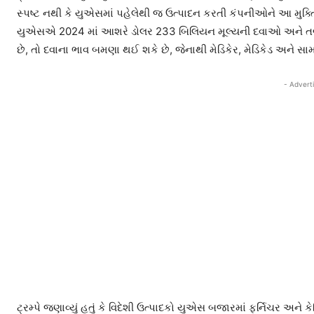
સ્પષ્ટ નથી કે યુએસમાં પહેલેથી જ ઉત્પાદન કરતી કંપનીઓને આ મુક્ત
યુએસએ 2024 માં આશરે ડોલર 233 બિલિયન મૂલ્યની દવાઓ અને તબીબ
છે, તો દવાના ભાવ બમણા થઈ શકે છે, જેનાથી મેડિકેર, મેડિકેડ અને સા
- Advert
ટ્રમ્પે જણાવ્યું હતું કે વિદેશી ઉત્પાદકો યુએસ બજારમાં ફર્નિચર અને ક