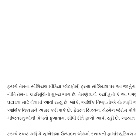
ટ્રમ્પે તેમના સોશિયલ મીડિયા પ્લેટફોર્મ, ટ્રુથ સોશિયલ પર આ જાહેરા
નીતિ તેમના કાર્યસૂચિનો મુખ્ય ભાગ છે. તેમણે દાવો કર્યો હતો કે આ 
ઘટાડવા માટે લેવામાં આવી રહ્યું છે. જોકે, આર્થિક નિષ્ણાતોએ ચેતવણી
આર્થિક વિકાસને અસર કરી શકે છે. ફેડરલ રિઝર્વના ચેરમેન જેરોમ પોવેલે
ચીજવસ્તુઓની કિંમતો ફુગાવામાં સીધી રીતે ફાળો આપી રહી છે. આયાત ટ
ટ્રમ્પે સ્પષ્ટ કર્યું કે યુએસમાં ઉત્પાદન એકમો સ્થાપતી ફાર્માસ્યુ