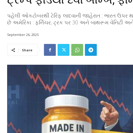
પહેલી ઓકટોબરથી ટેરિફ લાદવાની જાહેરાત : ભારત ઉપર થશ
છે અમેરિકા : ફર્નિચર, ટ્રક પર 30 અને બાથરૂમ વેનિટી અન
September 26, 2025
Share