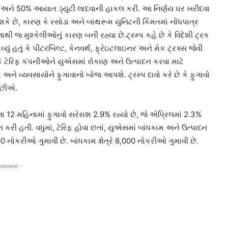
્યા અને 50% આયાત ડ્યુટી લાદવાની હાકલ કરી. આ નિર્ણય ઘર ખરીદવા
 છે, કારણ કે રસોડા અને બાથરૂમ યુનિટની કિંમતમાં નોંધપાત્ર
ી જ મુશ્કેલીઓનું કારણ બની રહ્યા છે.ટ્રમ્પ કહે છે કે વિદેશી ટ્રક
ું હતું કે પીટરબિલ્ટ, કેનવર્થ, ફ્રેઇટલાઇનર અને મેક ટ્રક્સ જેવી
છે કે ટેરિફ કંપનીઓને યુએસમાં રોકાણ અને ઉત્પાદન કરવા માટે
ો અને વ્યવસાયોને ફુગાવાનો બોજ આપશે. ટ્રમ્પ દાવો કરે છે કે ફુગાવો
 છીએ.
્લા 12 મહિનામાં ફુગાવો સરેરાશ 2.9% રહ્યો છે, જે એપ્રિલમાં 2.3%
 કરી હતી. વધુમાં, ટેરિફ હોવા છતાં, યુએસમાં બાંધકામ અને ઉત્પાદન
,000 નોકરીઓ ગુમાવી છે. બાંધકામ ક્ષેત્રે 8,000 નોકરીઓ ગુમાવી છે.
isement -