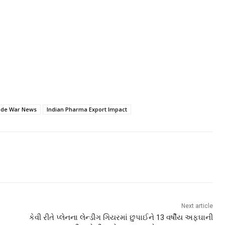
ade War News
Indian Pharma Export Impact
Next article
કેવી રીતે પ્લેનના લેન્ડીંગ ગિયરમાં છુપાઈને 13 વર્ષીય અફઘાની