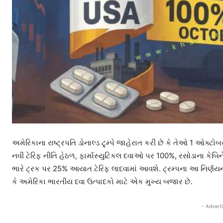
અમેરિકાના રાષ્ટ્રપતિ ડોનાલ્ડ ટ્ર્મ્પે જાહેરાત કરી છે કે તેઓ 1 ઓક
નવી ટેરિફ નીતિ હેઠળ, ફાર્માસ્યુટિકલ દવાઓ પર 100%, રસોડાના કેબિ
ભારે ટ્રક પર 25% આયાત ટેરિફ લાદવામાં આવશે. ટ્રમ્પના આ નિર્ણય
કે અમેરિકા ભારતીય દવા ઉત્પાદકો માટે એક મુખ્ય બજાર છે.
- Advert