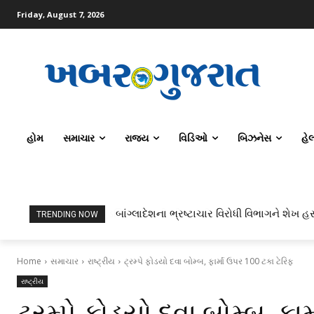
Friday, August 7, 2026
હોમ
સમાચાર
રાજ્ય
વિડિઓ
બિઝનેસ
હે
બાંગ્લાદેશના ભ્રષ્ટાચાર વિરોધી વિભાગને શેખ હસ
TRENDING NOW
Home
સમાચાર
રાષ્ટ્રીય
ટ્રમ્પે ફોડયો દવા બોમ્બ, ફાર્મા ઉપર 100 ટકા ટેરિફ
રાષ્ટ્રીય
ટ્રમ્પે ફોડયો દવા બોમ્બ, ફા