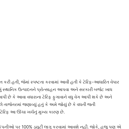
ત કરી હતી, જેમાં સ્પષ્ટતા કરવામાં આવી હતી કે ટેરિફ-આધારિત વેપાર
પગલું સ્થાનિક ઉત્પાદનને પ્રોત્સાહન આપવા અને સરકારી બજેટ ખાધ
 આપી છે કે આવા વધારાના ટેરિફ ફુગાવાને વધુ વેગ આપી શકે છે અને
 તાજેતરમાં જણાવ્યું હતું કે અમે જોયું છે કે વધતી જતી
ેરિફ આ ઊંચા ખર્ચનું મુખ્ય કારણ છે.
ટિકલ કંપનીઓ પર 100% ડ્યુટી લાગુ કરવામાં આવશે નહીં. જોકે, હજુ પણ એ