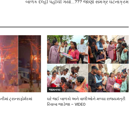
બાળક દલ્હી પહોંચી ગયો….??? જાણો સમગ્ર ઘટનાક્રમ
જામનગર
ાં ટ્રાન્સફોર્મરમાં
ઘરે જઈ બાળકો અને વાલીઓને મળ્યા રાજ્યમંત્રી
રિવાબા જાડેજા – VIDEO