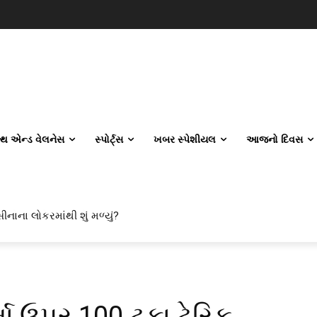
લ્થ એન્ડ વેલનેસ
સ્પોર્ટ્સ
ખબર સ્પેશીયલ
આજનો દિવસ
ીનાના લોકરમાંથી શું મળ્યું?
ર્મા ઉપર 100 ટકા ટેરિફ