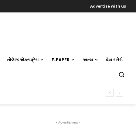
Advertise with us
નોલેજ એક્સપ્રેસ
E-PAPER
અન્ય
વેબ સ્ટોરી
- Advertisment -