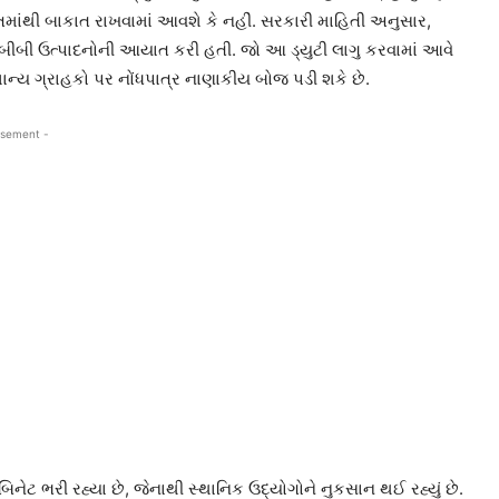
િમાંથી બાકાત રાખવામાં આવશે કે નહીં. સરકારી માહિતી અનુસાર,
ી ઉત્પાદનોની આયાત કરી હતી. જો આ ડ્યુટી લાગુ કરવામાં આવે
માન્ય ગ્રાહકો પર નોંધપાત્ર નાણાકીય બોજ પડી શકે છે.
isement -
ેબિનેટ ભરી રહ્યા છે, જેનાથી સ્થાનિક ઉદ્યોગોને નુકસાન થઈ રહ્યું છે.