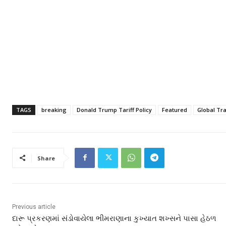
TAGS
breaking
Donald Trump Tariff Policy
Featured
Global Tr
Share
Previous article
દારૂ પ્રકરણમાં સંડોવાયેલા ભીમરાણાના કુખ્યાત શખ્સને પાસા હેઠળ