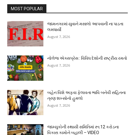
MOST POPULAR
જામનગરમાં યુવાને મસાલો આપવાની ના પાડતા
લમધાર્યો
August 7, 2026
નોલેજ એક્સપ્રેસ : વિવિધ દેશોની રાષ્ટ્રીય રમતો
August 7, 2026
બહેન વિશે અફવા ફેલાવતા ભાવિ બનેવી સહિતના
ત્રણ શખ્સોનો હુમલો
August 7, 2026
જામ્યુકોની સ્થાયી સમિતિમાં રૂા.12 કરોડના
વિકાસ કામોને બહાલી – VIDEO