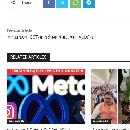
Share
Previous article
અમદાવાદમાં GSTના વિરોધમાં વેપારીઓનું પ્રદર્શન
RELATED ARTICLES
આંતરરાષ્ટ્રીય
આંતરરાષ્ટ્રીય