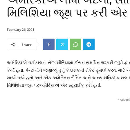
મિલિશિયા જૂથ પર કરી એર 
February 26, 2021
Share
અમેરિકાએ ગઈકાલના રોજ સીરિયામાં ઈરાન સમર્થિત લશ્કરી જૂથો દ્વારા
કર્યો હતો. પેન્ટાગોને જણાવ્યું હતું કે ઇરાકમાં રોકેટ હુમલો કરવ
માર્યો ગયો હતો અને એક અમેરિકન સૈનિક અને અન્ય સૈનિકો ઘાયલ થયા
મિલિશિયા જૂથ પરઅમેરિકાએ એર સ્ટ્રાઈક કરી હતી.
- Advert