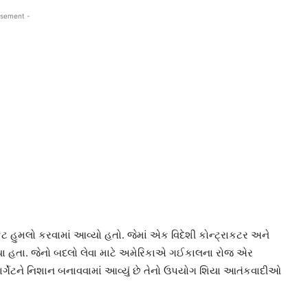
isement -
ેટ હુમલો કરવામાં આવ્યો હતો. જેમાં એક વિદેશી કોન્ટ્રાકટર અને
 થયા હતા. જેનો બદલો લેવા માટે અમેરિકાએ ગઈકાલના રોજ એર
ે ટાર્ગેટને નિશાન બનાવવામાં આવ્યું છે તેનો ઉપયોગ શિયા આતંકવાદીઓ