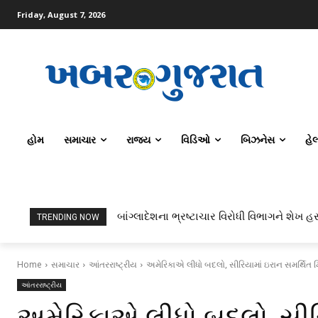
Friday, August 7, 2026
હોમ
સમાચાર
રાજ્ય
વિડિઓ
બિઝનેસ
હે
બાંગ્લાદેશના ભ્રષ્ટાચાર વિરોધી વિભાગને શેખ હસ
TRENDING NOW
Home
સમાચાર
આંતરરાષ્ટ્રીય
અમેરિકાએ લીધો બદલો, સીરિયામાં ઇરાન સમર્થિત 
આંતરરાષ્ટ્રીય
અમેરિકાએ લીધો બદલો, સીરિ