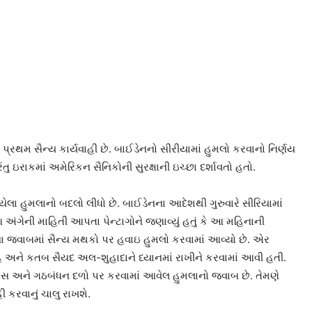
્રથમ સૈન્ય કાર્યવાહી છે. બાઈડેનનો સીરીયામાં હુમલો કરવાનો નિર્ણય
ુ ઇરાકમાં અમેરિકન સૈનિકોની સુરક્ષાની ઇચ્છા દર્શાવતો હતો.
યેલા હુમલાનો બદલો લીધો છે. બાઈડેનના આદેશથી ગુરુવારે સીરિયામાં
ંગેની માહિતી આપતા પેન્ટાગોને જણાવ્યું હતું કે આ મહિનાની
ના જવાબમાં સૈન્ય મથકો પર હવાઇ હુમલો કરવામાં આવ્યો છે. એર
ાહ અને કતબ સૈયદ અલ-શુહાદાને ધ્યાનમાં રાખીને કરવામાં આવી હતી.
યુએસ અને ગઠબંધન દળો પર કરવામાં આવેલ હુમલાનો જવાબ છે. તેમણે
 કરવાનું ચાલુ રાખશે.