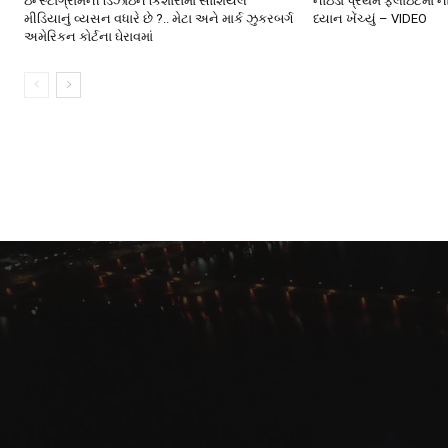
ઇન્સ્ટાગ્રામની ડિઝાઇન કિશોરોમાં સોશિયલ
નોઇડા પ્રથમ ફ્લાઇટમાં ન
મીડિયાનું વ્યસન વધારે છે ?.. મેટા અને માર્ક ઝુકરબર્ગ
ધ્યાન ખેંચ્યું – VIDEO
અમેરિકન કોર્ટના ઘેરાવમાં