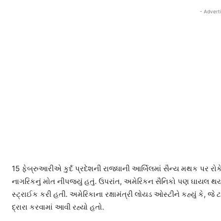
- Advert
15 ફેબ્રુઆરીએ કુર્દ પ્રદેશની રાજધાની આર્બિલમાં સૈન્ય મથક પર રોક
નાગરિકનું મોત નીપજ્યું હતું. ઉપરાંત, અમેરિકન સૈનિકો પણ ઘાયલ
સ્ટ્રાઈક કરી હતી. અમેરિકાના રક્ષામંત્રી લોયડ ઓસ્ટીને કહ્યું કે, જ
દ્રારા કરવામાં આવી રહ્યો હતો.