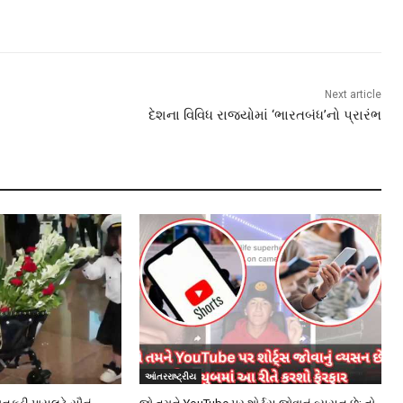
Next article
દેશના વિવિધ રાજયોમાં ‘ભારતબંધ’નો પ્રારંભ
આંતરરાષ્ટ્રીય