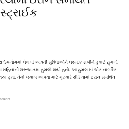
સ્ટ્રાઈક
 ઉપયોગમાં લેવામાં આવતી સુવિધાઓને લક્ષ્યાંક રાખીને હવાઈ હુમલો
ા માટે આ મહિનાની શરૂઆતમાં હુમલો થયો હતો. આ હુમલામાં એક નાગરિક
 હતા. તેનો જવાબ આપવા માટે ગુરુવારે સીરિયામાં ઇરાન સમર્થિત
isement -