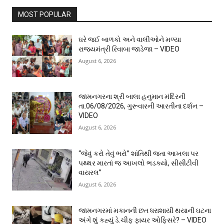
MOST POPULAR
ઘરે જઈ બાળકો અને વાલીઓને મળ્યા
રાજ્યમંત્રી રિવાબા જાડેજા – VIDEO
August 6, 2026
જામનગરના શ્રી બાલા હનુમાન મંદિરની
તા.06/08/2026, ગુરૂવારની આરતીના દર્શન –
VIDEO
August 6, 2026
“જેવું કરો તેવું ભરો” શાંતિથી જતા આખલા પર
પથ્થર મારતાં જ આખલો ભડક્યો, સીસીટીવી
વાયરલ”
August 6, 2026
જામનગરમાં મકાનની છત ધરાશાયી થયાની ઘટના
અંગે શું કહ્યું ડે.ચીફ ફાયર ઓફિસરે? – VIDEO