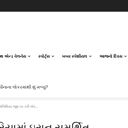
લ્થ એન્ડ વેલનેસ
સ્પોર્ટ્સ
ખબર સ્પેશીયલ
આજનો દિવસ
ીનાના લોકરમાંથી શું મળ્યું?
મિલિશિયા જૂથ પર કરી એર...
યામાં ઇરાન સમર્થિત