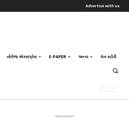
Advertise with us
નોલેજ એક્સપ્રેસ
E-PAPER
અન્ય
વેબ સ્ટોરી
- Advertisment -