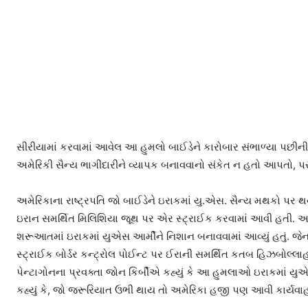
સીરીયામાં કરવામાં આવેલ આ હુમલો બાઈડેને કારોબાર સંભાળ્યા પછીની પ
અમેરિકી સૈન્ય ભાગીદારીને વ્યાપક બનાવવાનો સંકેત ન હતો આપતો, પરંત
અમેરિકાના રાષ્ટ્રપતિ જો બાઈડેને ઇરાકમાં યુ.એસ. સૈન્ય મથકો પર થ
ઇરાન સમર્થિત મિલિશિયા જૂથ પર એર સ્ટ્રાઈક કરવામાં આવી હતી. આ અ
શરૂઆતમાં ઇરાકમાં યુએસ આર્મીને નિશાન બનાવવામાં આવ્યું હતું. જે
સ્ટ્રાઈક બોર્ડર કન્ટ્રોલ પોઈન્ટ પર ઈરાની સમર્થિત કતબ હિઝબોલ્લ
પેન્ટાગોનના પ્રવક્તા જોન કિર્બીએ કહ્યું કે આ હુમલાઓ ઇરાકમાં 
કહ્યું કે, જો જરૂરિયાત ઉભી થાય તો અમેરિકા હજી પણ આવી કાર્યવાહી