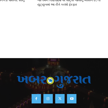
ાનકડી પાયલટે સૌનું
જો તમને YouTube પર શોર્ટ્સ જોવાનું વ્યસન છે; તો
યુટ્યુબમાં આ રીતે કરશો ફેરફાર