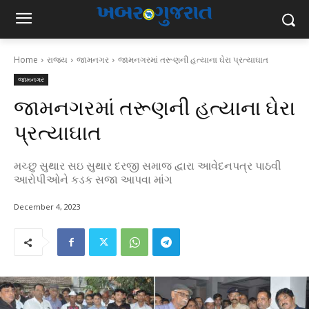
Home
રાજ્ય
જામનગર
જામનગરમાં તરૂણની હત્યાના ઘેરા પ્રત્યાઘાત
જામનગર
જામનગરમાં તરૂણની હત્યાના ઘેરા
પ્રત્યાઘાત
મચ્છુ સુથાર સઇ સુથાર દરજી સમાજ દ્વારા આવેદનપત્ર પાઠવી
આરોપીઓને કડક સજા આપવા માંગ
December 4, 2023