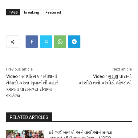
TAGS
breaking
Featured
Previous article
Next article
Video : સ્પર્ધાત્મક પરીક્ષાની
Video : મુમુક્ષુ ધારાનો
તૈયારી કરતા યુવાનોની વહારે
વરસીદાનનો વરઘોડો યોજાયો
આવતા ધારાસભ્ય રીવાબા
જાડેજા
RELATED ARTICLES
ઘરે જઈ બાળકો અને વાલીઓને મળ્યા