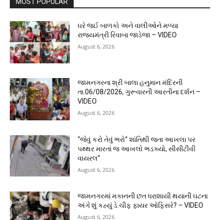
MOST POPULAR
ઘરે જઈ બાળકો અને વાલીઓને મળ્યા
રાજ્યમંત્રી રિવાબા જાડેજા – VIDEO
August 6, 2026
જામનગરના શ્રી બાલા હનુમાન મંદિરની
તા.06/08/2026, ગુરૂવારની આરતીના દર્શન –
VIDEO
August 6, 2026
“જેવું કરો તેવું ભરો” શાંતિથી જતા આખલા પર
પથ્થર મારતાં જ આખલો ભડક્યો, સીસીટીવી
વાયરલ”
August 6, 2026
જામનગરમાં મકાનની છત ધરાશાયી થયાની ઘટના
અંગે શું કહ્યું ડે.ચીફ ફાયર ઓફિસરે? – VIDEO
August 6, 2026