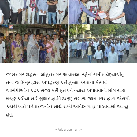
જામનગર શહેરના મોહનનગર આવાસમાં રહેતાં સગીર વિદ્યાર્થીનું
તેના જ મિત્ર દ્વારા અપહરણ કરી હત્યા કરવાના કેસમાં
આરોપીઓને કડક સજા કરી મૃતકને ન્યાય અપાવવાની માંગ સાથે
મચ્છુ કઠીયા સઈ સુથાર જ્ઞાતિ દરજી સમાજ જામનગર દ્વારા એસપી
કચેરી ખાતે પરિવારજનોને સાથે રાખી આવેદનપત્ર પાઠવવામાં આવ્યું
હતું.
- Advertisement -