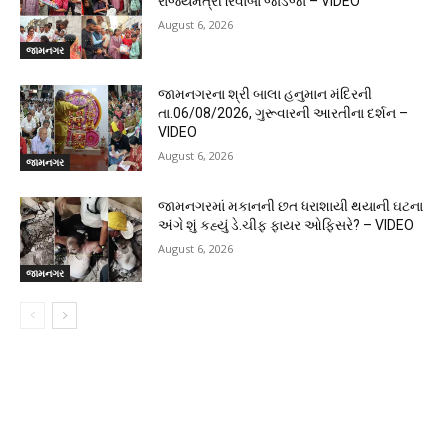
રાજ્યમંત્રી રિવાબા જાડેજા – VIDEO
August 6, 2026
જામનગર
જામનગરના શ્રી બાલા હનુમાન મંદિરની
તા.06/08/2026, ગુરૂવારની આરતીના દર્શન –
VIDEO
August 6, 2026
જામનગર
જામનગરમાં મકાનની છત ધરાશાયી થયાની ઘટના
અંગે શું કહ્યું ડે.ચીફ ફાયર ઓફિસરે? – VIDEO
August 6, 2026
જામનગર