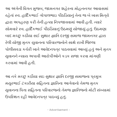
આ અંગેની વિગત મુજબ, જામનગર શહેરના મોહનનગર આવાસમાં
રહેતાં સ્વ. હાર્દિકભાઈ ગોપાલભાઇ પીઠડિયાનું તેના જ બે ખાસ મિત્રો
દ્વારા અપહરણ કરી તેની હત્યા નિપજાવવામાં આવી હતી. ત્યારે
સોમવારે સ્વ. હાર્દિકભાઈ પીઠડિયાનું ઉઠમણું યોજાયું હતું. ઉઠમણા
બાદ મચ્છુ કઠીયા સઈ સુથાર જ્ઞાતિ દરજી સમાજ જામનગર દ્વારા
રેલી યોજી મૃતક યુવાનના પરિવારજનોને સાથે રાખી જિલ્લા
પોલીસવડા કચેરી ખાતે આવેદનપત્ર પાઠવવામાં આવ્યું હતું અને મૃતક
યુવાનને ન્યાય અપાવી આરોપીઓને કડક સજા કરવા માંગણી
કરવામાં આવી હતી.
આ તકે મચ્છુ કઠીયા સઇ સુથાર જ્ઞાતિ દરજી સમાજના પ્રમુખ
મયુરભાઈ ટંકારીયા સહિતના જ્ઞાતિના આગેવાનો તેમજ મૃતક
યુવાનના પિતા સહિતના પરિવારજનો તેમજ જ્ઞાતિજનો મોટી સંખ્યામાં
ઉપસ્થિત રહી આવેદનપત્ર પાઠવ્યું હતું.
- Advertisement -