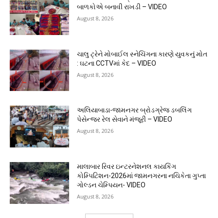
બાળકોએ બનાવી રાખડી – VIDEO
August 8, 2026
ચાલુ ટ્રેને મોબાઈલ સ્નેચિંગના કારણે યુવકનું મોત
: ઘટના CCTVમાં કેદ – VIDEO
August 8, 2026
અલિયાબાડા-જામનગર બ્રોડગ્રેજ ડબલિંગ
પેસેન્જર રેલ સેવાને મંજૂરી – VIDEO
August 8, 2026
માલાબાર રિવર ઇન્ટરનેશનલ કાયકિંગ
કોમ્પિટિશન-2026માં જામનગરના નચિકેતા ગુપ્તા
ગોલ્ડન ચેમ્પિયન- VIDEO
August 8, 2026