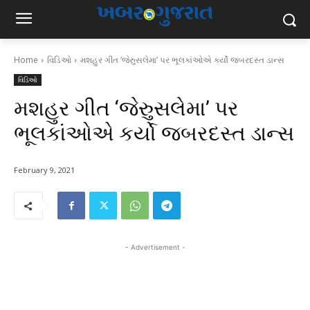
Home
વિડિઓ
મશહુર ગીત ‘જેરુુસલેમા’ પર ભૂલકાંઓએ કર્યો જબરદસ્ત ડાન્સ
વિડિઓ
મશહુર ગીત ‘જેરુુસલેમા’ પર
ભૂલકાંઓએ કર્યો જબરદસ્ત ડાન્સ
February 9, 2021
- Advertisement -