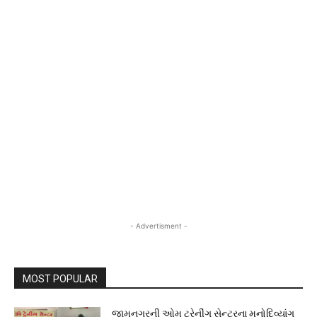
- Advertisment -
MOST POPULAR
જામનગરની ઓમ ટ્રેનીંગ સેન્ટરના મનોદિવ્યાંગ