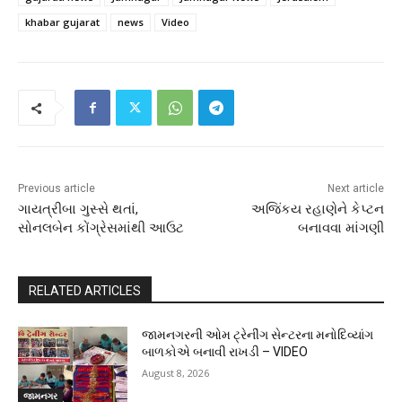
khabar gujarat
news
Video
Previous article
Next article
ગાયત્રીબા ગુસ્સે થતાં,
અજિંકય રહાણેને કેપ્ટન
સોનલબેન કોંગ્રેસમાંથી આઉટ
બનાવવા માંગણી
RELATED ARTICLES
જામનગરની ઓમ ટ્રેનીંગ સેન્ટરના મનોદિવ્યાંગ
બાળકોએ બનાવી રાખડી – VIDEO
August 8, 2026
જામનગર