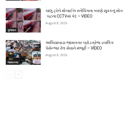
ચાલુ ટ્રેને મોબાઈલ સ્નેચિંગના કારણે યુવકનું મોત
: ઘટના CCTVમાં કેદ – VIDEO
August 8, 2026
ગુજરાત
અલિયાબાડા-જામનગર બ્રોડગ્રેજ ડબલિંગ
પેસેન્જર રેલ સેવાને મંજૂરી – VIDEO
August 8, 2026
જામનગર