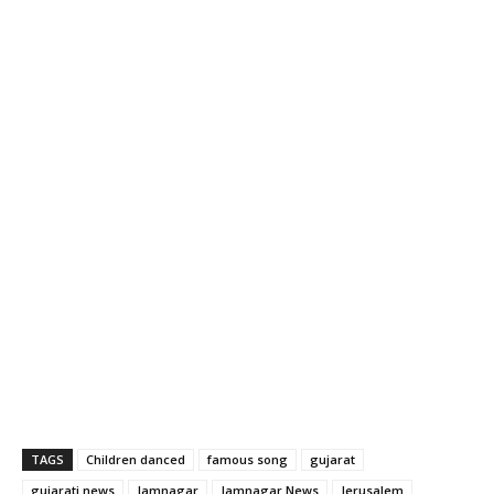
TAGS
Children danced
famous song
gujarat
gujarati news
Jamnagar
Jamnagar News
Jerusalem