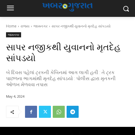
Home
રાજ્ય
જામનગર
સાપર નજીકથી યુવાનનો મૃતદેહ સાંપડયો
જામનગર
સાપર નજીકથી યુવાનનો મૃતદેહ
સાંપડયો
બે દિવસ પહેલાં ટ્રકની કેબિનમાં આગ લાગી હતી : તે ટ્રક
પાછળના ભાગમાંથી મૃતદેહ સાંપડયો : પોલીસ દ્વારા મૃતકની
ઓળખ મેળવવા તપાસ
May 4, 2024