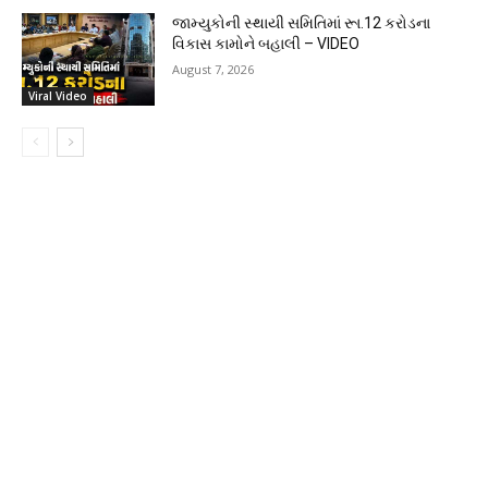
જામ્યુકોની સ્થાયી સમિતિમાં રૂા.12 કરોડના
વિકાસ કામોને બહાલી – VIDEO
August 7, 2026
Viral Video