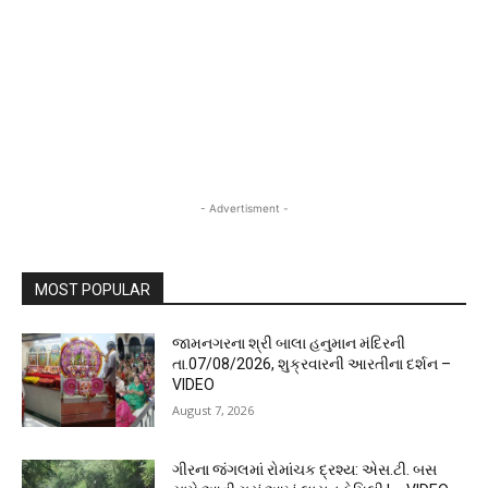
- Advertisment -
MOST POPULAR
જામનગરના શ્રી બાલા હનુમાન મંદિરની
તા.07/08/2026, શુક્રવારની આરતીના દર્શન –
VIDEO
August 7, 2026
ગીરના જંગલમાં રોમાંચક દ્રશ્ય: એસ.ટી. બસ