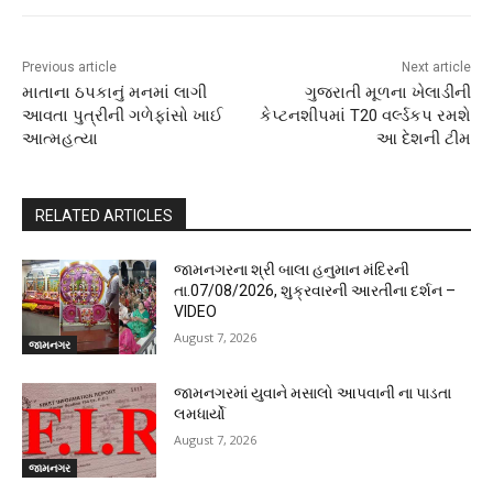
Previous article
Next article
માતાના ઠપકાનું મનમાં લાગી
ગુજરાતી મૂળના ખેલાડીની
આવતા પુત્રીની ગળેફાંસો ખાઈ
કેપ્ટનશીપમાં T20 વર્લ્ડકપ રમશે
આત્મહત્યા
આ દેશની ટીમ
RELATED ARTICLES
જામનગરના શ્રી બાલા હનુમાન મંદિરની
તા.07/08/2026, શુક્રવારની આરતીના દર્શન –
VIDEO
August 7, 2026
જામનગર
જામનગરમાં યુવાને મસાલો આપવાની ના પાડતા
લમધાર્યો
August 7, 2026
જામનગર