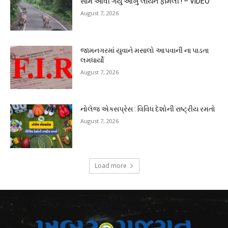
સામે આવી ગયું આખું લાયન ફેમિલી ! – VIDEO
August 7, 2026
જામનગરમાં યુવાને મસાલો આપવાની ના પાડતા
લમધાર્યો
August 7, 2026
નોલેજ એક્સપ્રેસ : વિવિધ દેશોની રાષ્ટ્રીય રમતો
August 7, 2026
Load more