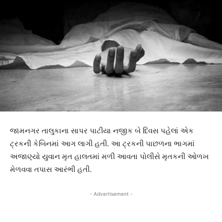
જામનગર તાલુકાના સાપર પાટીયા નજીક બે દિવસ પહેલાં એક
ટ્રકની કેબિનમાં આગ લાગી હતી. આ ટ્રકની પાછળના ભાગમાં
અજાણ્યો યુવાન મૃત હાલતમાં મળી આવતા પોલીસે મૃતકની ઓળખ
મેળવવા તપાસ આરંભી હતી.
- Advertisement -