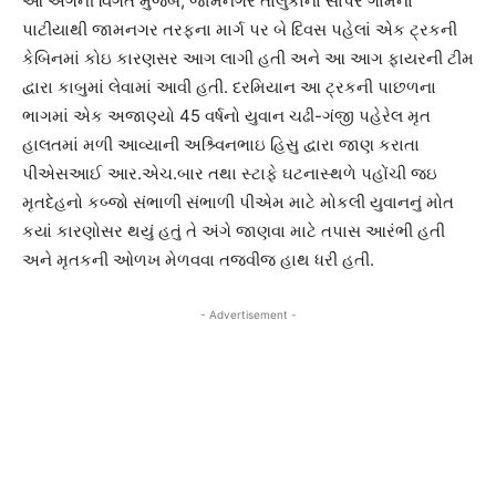
આ અંગેની વિગત મુજબ, જામનગર તાલુકાના સાપર ગામના
પાટીયાથી જામનગર તરફના માર્ગ પર બે દિવસ પહેલાં એક ટ્રકની
કેબિનમાં કોઇ કારણસર આગ લાગી હતી અને આ આગ ફાયરની ટીમ
દ્વારા કાબુમાં લેવામાં આવી હતી. દરમિયાન આ ટ્રકની પાછળના
ભાગમાં એક અજાણ્યો 45 વર્ષનો યુવાન ચઢી-ગંજી પહેરેલ મૃત
હાલતમાં મળી આવ્યાની અશ્ર્વિનભાઇ હિસુ દ્વારા જાણ કરાતા
પીએસઆઈ આર.એચ.બાર તથા સ્ટાફે ઘટનાસ્થળે પહોંચી જઇ
મૃતદેહનો કબ્જો સંભાળી સંભાળી પીએમ માટે મોકલી યુવાનનું મોત
કયાં કારણોસર થયું હતું તે અંગે જાણવા માટે તપાસ આરંભી હતી
અને મૃતકની ઓળખ મેળવવા તજવીજ હાથ ધરી હતી.
- Advertisement -