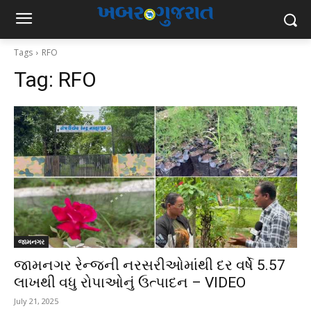
Tags
RFO
Tag:
RFO
જામનગર
જામનગર રેન્જની નરસરીઓમાંથી દર વર્ષે 5.57
લાખથી વધુ રોપાઓનું ઉત્પાદન – VIDEO
July 21, 2025