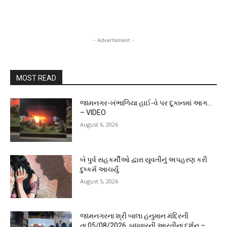
- Advertisment -
MOST READ
જામનગર-ખંભાળિયા હાઈ-વે પર દૂકાનમાં આગ…
– VIDEO
August 6, 2026
બે પુર્વ સહકર્મીઓ દ્વારા યુવતીનું અપહરણ કરી
દુષ્કર્મ આચર્યું
August 5, 2026
જામનગરના શ્રી બાલા હનુમાન મંદિરની
તા.05/08/2026, બુધવારની આરતીના દર્શન –