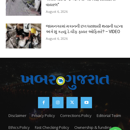
વાયરલ”
August 6, 2026
જામનગરમાં મકાનની છત ધરાશાયી થયાની ઘટના
અંગે શું કહ્યું ડે.ચીફ ફાયર ઓફિસરે? – VIDEO
August 6, 2026
Disclaimer
Privacy Policy
Corrections Policy
Editorial Team
Ethics Policy
Fast Checking Policy
Ownership & funding