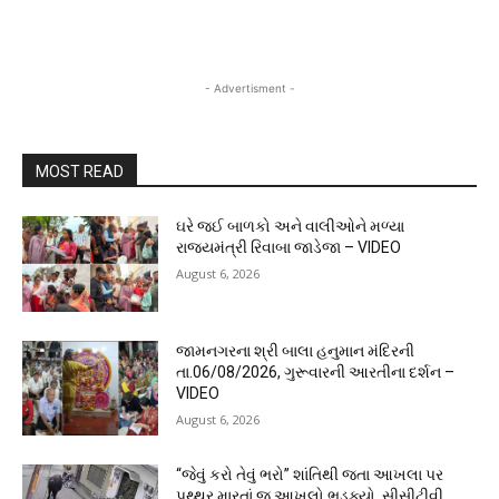
- Advertisment -
MOST READ
ઘરે જઈ બાળકો અને વાલીઓને મળ્યા
રાજ્યમંત્રી રિવાબા જાડેજા – VIDEO
August 6, 2026
જામનગરના શ્રી બાલા હનુમાન મંદિરની
તા.06/08/2026, ગુરૂવારની આરતીના દર્શન –
VIDEO
August 6, 2026
“જેવું કરો તેવું ભરો” શાંતિથી જતા આખલા પર
પથ્થર મારતાં જ આખલો ભડક્યો, સીસીટીવી