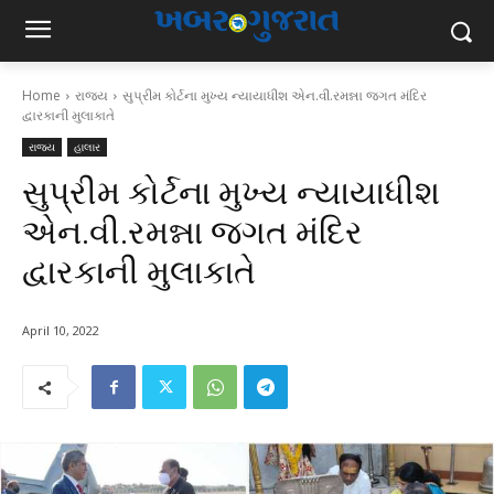
Home
રાજ્ય
સુપ્રીમ કોર્ટના મુખ્ય ન્યાયાધીશ એન.વી.રમન્ના જગત મંદિર
દ્વારકાની મુલાકાતે
રાજ્ય
હાલાર
સુપ્રીમ કોર્ટના મુખ્ય ન્યાયાધીશ
એન.વી.રમન્ના જગત મંદિર
દ્વારકાની મુલાકાતે
April 10, 2022