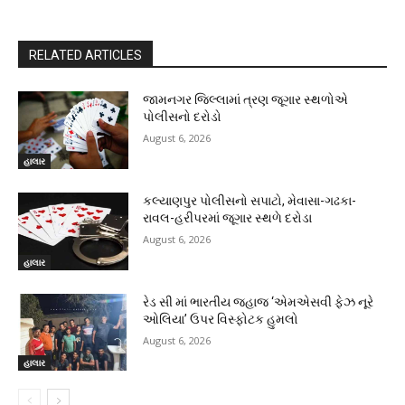
RELATED ARTICLES
જામનગર જિલ્લામાં ત્રણ જૂગાર સ્થળોએ
પોલીસનો દરોડો
August 6, 2026
હાલાર
કલ્યાણપુર પોલીસનો સપાટો, મેવાસા-ગઢકા-
રાવલ-હરીપરમાં જૂગાર સ્થળે દરોડા
August 6, 2026
હાલાર
રેડ સી માં ભારતીય જહાજ ‘એમએસવી ફેઝ નૂરે
ઓલિયા’ ઉપર વિસ્ફોટક હુમલો
August 6, 2026
હાલાર