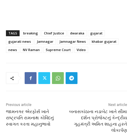
TAGS
breaking
Chief Justice
dwaraka
gujarat
gujarati news
Jamnagar
Jamnagar News
khabar gujarat
news
NV Raman
Supreme Court
Video
Previous article
Next article
જામનગર એરફોર્સ ખાતે
બનાસકાંઠાના નડાબેટ ખાતે સીમા
રાષ્ટ્રપતિ રામનાથ કોવિંદનું
દર્શન પ્રોજેક્ટનું કેન્દ્રીય
સ્વાગત કરતા મહાનુભાવો
ગૃહમંત્રી અમિત શાહના હસ્તે
લોકાર્પણ