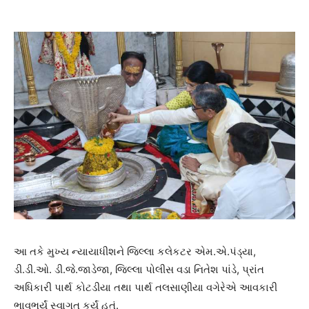
આ તકે મુખ્ય ન્યાયાધીશને જિલ્લા કલેકટર એમ.એ.પંડ્યા,
ડી.ડી.ઓ. ડી.જે.જાડેજા, જિલ્લા પોલીસ વડા નિતેશ પાંડે, પ્રાંત
અધિકારી પાર્થ કોટડીયા તથા પાર્થ તલસાણીયા વગેરેએ આવકારી
ભાવભર્યું સ્વાગત કર્યું હતું.