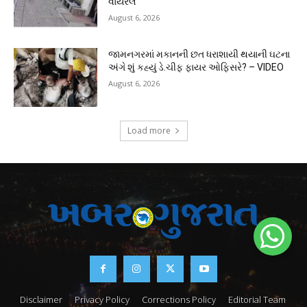
વાયરલ”
August 6, 2026
જામનગરમાં મકાનની છત ધરાશાયી થયાની ઘટના
અંગે શું કહ્યું ડે.ચીફ ફાયર ઓફિસરે? – VIDEO
August 6, 2026
Load more
Disclaimer
Privacy Policy
Corrections Policy
Editorial Team