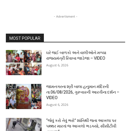
- Advertisment -
MOST POPULAR
ઘરે જઈ બાળકો અને વાલીઓને મળ્યા
રાજ્યમંત્રી રિવાબા જાડેજા – VIDEO
August 6, 2026
જામનગરના શ્રી બાલા હનુમાન મંદિરની
તા.06/08/2026, ગુરૂવારની આરતીના દર્શન –
VIDEO
August 6, 2026
“જેવું કરો તેવું ભરો” શાંતિથી જતા આખલા પર
પથ્થર મારતાં જ આખલો ભડક્યો, સીસીટીવી