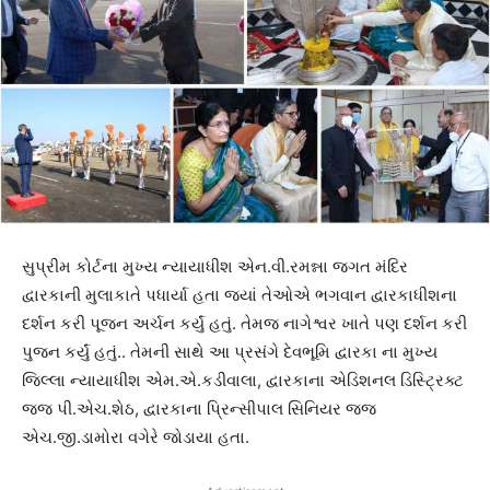
સુપ્રીમ કોર્ટના મુખ્ય ન્યાયાધીશ એન.વી.રમન્ના જગત મંદિર
દ્વારકાની મુલાકાતે પધાર્યા હતા જ્યાં તેઓએ ભગવાન દ્વારકાધીશના
દર્શન કરી પૂજન અર્ચન કર્યું હતું. તેમજ નાગેશ્વર ખાતે પણ દર્શન કરી
પુજન કર્યું હતું.. તેમની સાથે આ પ્રસંગે દેવભૂમિ દ્વારકા ના મુખ્ય
જિલ્લા ન્યાયાધીશ એમ.એ.કડીવાલા, દ્વારકાના એડિશનલ ડિસ્ટ્રિક્ટ
જજ પી.એચ.શેઠ, દ્વારકાના પ્રિન્સીપાલ સિનિયર જજ
એચ.જી.ડામોરા વગેરે જોડાયા હતા.