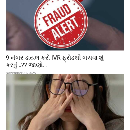
9 નંબર ડાયલ કરો IVR ફ્રોડથી બચવા શું
કરવું…?? જાણો…
November 21, 2025