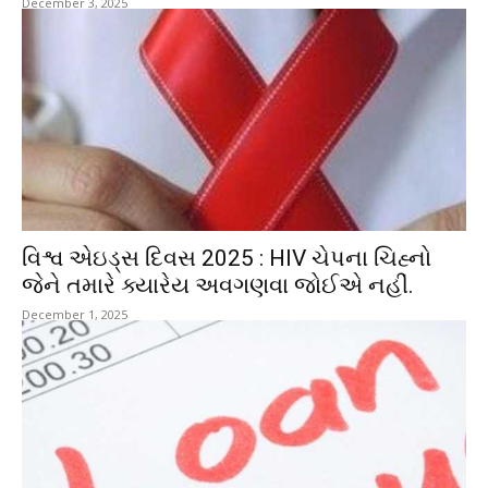
December 3, 2025
વિશ્વ એઇડ્સ દિવસ 2025 : HIV ચેપના ચિહ્નો
જેને તમારે ક્યારેય અવગણવા જોઈએ નહીં.
December 1, 2025