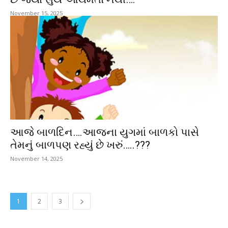
November 15, 2025
આજે બાળદિન….આજના યુગમાં બાળકો પાસે
તેમનું બાળપણ રહ્યું છે ખરું…..???
November 14, 2025
1
2
3