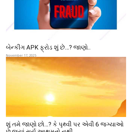
બેન્કીંગ APK ફ્રોડ શું છે…? જાણો..
November 17, 2025
શું તમે જાણો છો…? કે પૃથ્વી પર એવી 6 જગ્યાઓ
છે જ્યાં સુર્ય આથમતો નથી….