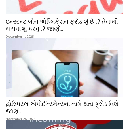
ઇન્સ્ટન્ટ લોન એપ્લિકેશન ફ્રોડ શું છે..? તેનાથી
બચવા શું કરવુ..? જાણો..
December 1, 2025
હોસ્પિટલ એપોઈન્ટમેન્ટના નામે થતા ફ્રોડ વિશે
જાણો.
November 26, 2025