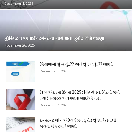
December 1, 2025
હોસ્પિટલ એપોઈન્ટમેન્ટના નામે થતા ફ્રોડ વિશે જાણો.
November 26, 2025
શિયાળામાં શું ખાવું..?? અને શું ટાળવું..?? જાણો
December 3, 2025
વિશ્વ એઇડ્સ દિવસ 2025 : HIV ચેપના ચિહ્નો જેને
તમારે ક્યારેય અવગણવા જોઈએ નહીં.
December 1, 2025
ઇન્સ્ટન્ટ લોન એપ્લિકેશન ફ્રોડ શું છે..? તેનાથી
બચવા શું કરવુ..? જાણો..