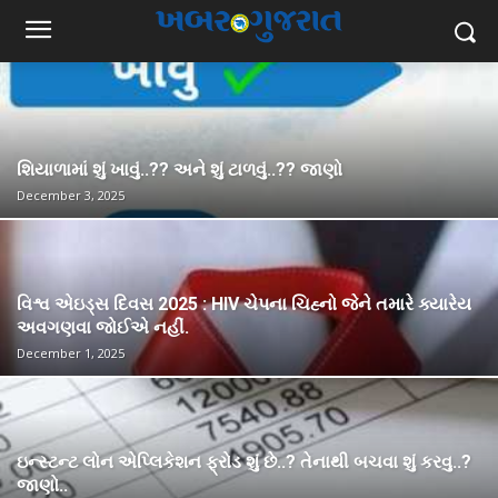
શિયાળામાં શું ખાવું..?? અને શું ટાળવું..?? જાણો
December 3, 2025
વિશ્વ એઇડ્સ દિવસ 2025 : HIV ચેપના ચિહ્નો જેને તમારે ક્યારેય
અવગણવા જોઈએ નહીં.
December 1, 2025
ઇન્સ્ટન્ટ લોન એપ્લિકેશન ફ્રોડ શું છે..? તેનાથી બચવા શું કરવુ..?
જાણો..