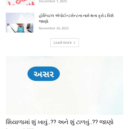
December 1, 2025
હોસ્પિટલ એપોઈન્ટમેન્ટના નામે થતા ફ્રોડ વિશે
જાણો.
November 26, 2025
Load more
શિયાળામાં શું ખાવું..?? અને શું ટાળવું..?? જાણો