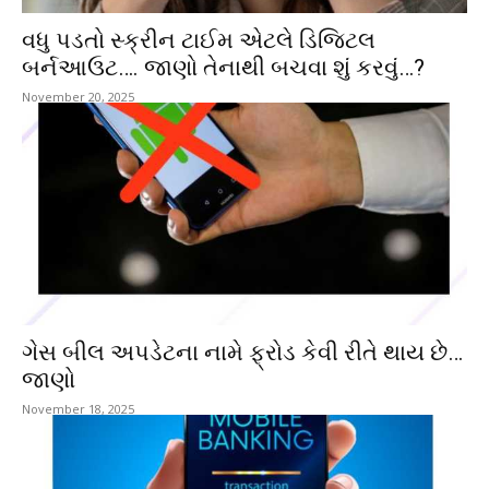
વધુ પડતો સ્ક્રીન ટાઈમ એટલે ડિજિટલ
બર્નઆઉટ…. જાણો તેનાથી બચવા શું કરવું…?
November 20, 2025
ગેસ બીલ અપડેટના નામે ફ્રોડ કેવી રીતે થાય છે…
જાણો
November 18, 2025