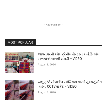
- Advertisment -
MOST POPULAR
જામનગરની ઓમ ટ્રેનીંગ સેન્ટરના મનોદિવ્યાંગ
બાળકોએ બનાવી રાખડી – VIDEO
August 8, 2026
ચાલુ ટ્રેને મોબાઈલ સ્નેચિંગના કારણે યુવકનું મોત
: ઘટના CCTVમાં કેદ – VIDEO
August 8, 2026