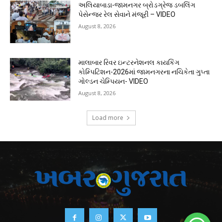
અલિયાબાડા-જામનગર બ્રોડગ્રેજ ડબલિંગ
પેસેન્જર રેલ સેવાને મંજૂરી – VIDEO
August 8, 2026
માલાબાર રિવર ઇન્ટરનેશનલ કાયકિંગ
કોમ્પિટિશન-2026માં જામનગરના નચિકેતા ગુપ્તા
ગોલ્ડન ચેમ્પિયન- VIDEO
August 8, 2026
Load more