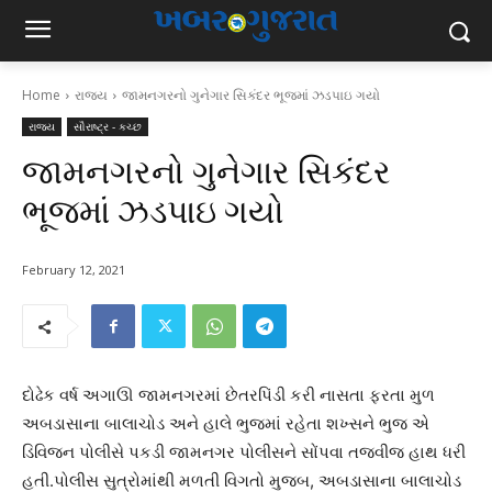
Home
રાજ્ય
જામનગરનો ગુનેગાર સિકંદર ભૂજમાં ઝડપાઇ ગયો
રાજ્ય
સૌરાષ્ટ્ર - કચ્છ
જામનગરનો ગુનેગાર સિકંદર
ભૂજમાં ઝડપાઇ ગયો
February 12, 2021
દોઢેક વર્ષ અગાઊ જામનગરમાં છેતરપિંડી કરી નાસતા ફરતા મુળ
અબડાસાના બાલાચોડ અને હાલે ભુજમાં રહેતા શખ્સને ભુજ એ
ડિવિજન પોલીસે પકડી જામનગર પોલીસને સોંપવા તજવીજ હાથ ધરી
હતી.પોલીસ સુત્રોમાંથી મળતી વિગતો મુજબ, અબડાસાના બાલાચોડ