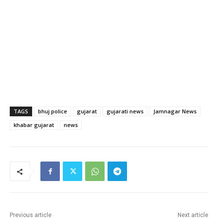
TAGS
bhuj police
gujarat
gujarati news
Jamnagar News
khabar gujarat
news
Previous article
Next article