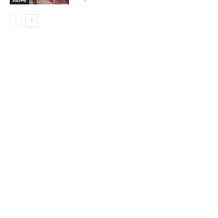
વિડિઓ