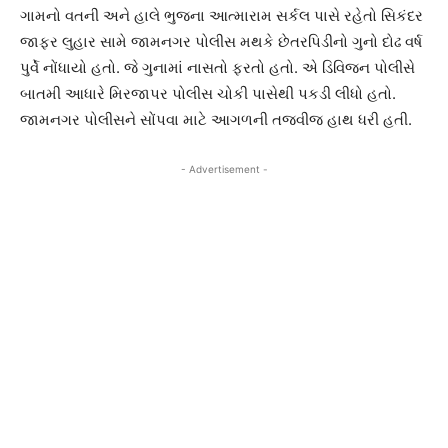
ગામનો વતની અને હાલે ભુજના આત્મારામ સર્કલ પાસે રહેતો સિકંદર
જાફર લુહાર સામે જામનગર પોલીસ મથકે છેતરપિડીનો ગુનો દોઢ વર્ષ
પુર્વે નોંધાયો હતો. જે ગુનામાં નાસતો ફરતો હતો. એ ડિવિજન પોલીસે
બાતમી આધારે મિરજાપર પોલીસ ચોકી પાસેથી પકડી લીધો હતો.
જામનગર પોલીસને સોંપવા માટે આગળની તજવીજ હાથ ધરી હતી.
- Advertisement -