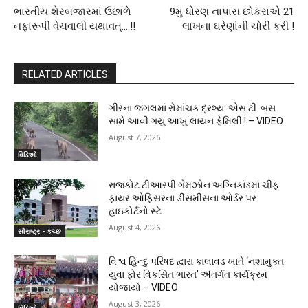
ભારતીય શેરબજારમાં ઉછાળે
9મું ધોરણ નાપાસ છોકરાએ 21
નફારૂપી વેચવાલી યથાવત્.…!!
લાખના ઘરેણાંની ચોરી કરી !
RELATED ARTICLES
ગીરના જંગલમાં રોમાંચક દ્રશ્ય: એસ.ટી. બસ
સામે આવી ગયું આખું લાયન ફેમિલી ! – VIDEO
August 7, 2026
વિડિઓ
રાજકોટ ટીઆરપી ગેમઝોન અગ્નિકાંડમાં ચીફ
ફાયર ઓફિસરના ડીસમીસના ઓર્ડર પર
હાઇકોર્ટનો સ્ટે
August 4, 2026
સૌરાષ્ટ્ર - કચ્છ
વિશ્વ હિન્દુ પરિષદ દ્વારા કાલાવડ ખાતે ‘નશામુક્ત
યુવા ફોર વિકસિત ભારત’ અંતર્ગત કાર્યક્રમ
યોજાયો – VIDEO
August 3, 2026