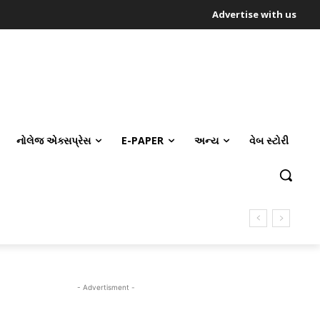
Advertise with us
નોલેજ એક્સપ્રેસ
E-PAPER
અન્ય
વેબ સ્ટોરી
- Advertisment -