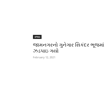
રાજ્ય
જામનગરનો ગુનેગાર સિકંદર ભૂજમાં
ઝડપાઇ ગયો
February 12, 2021