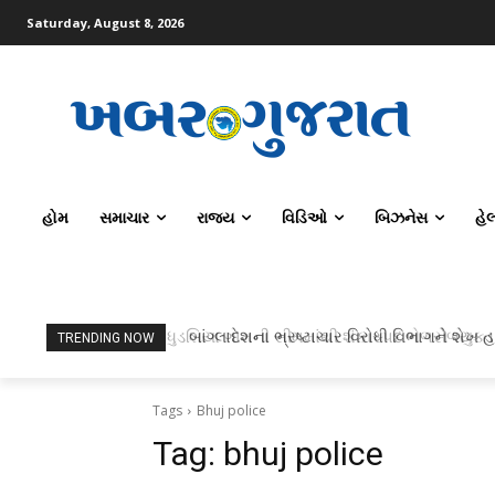
Saturday, August 8, 2026
હોમ
સમાચાર
રાજ્ય
વિડિઓ
બિઝનેસ
હે
ધુડશિયા ગામની સીમમાંથી શંકાસ્પદ ભેળસેળયુક્ત
બાંગ્લાદેશના ભ્રષ્ટાચાર વિરોધી વિભાગને શેખ હસ
TRENDING NOW
Tags
Bhuj police
Tag:
bhuj police