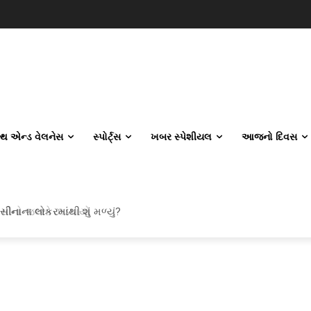
લ્થ એન્ડ વેલનેસ
સ્પોર્ટ્સ
ખબર સ્પેશીયલ
આજનો દિવસ
 ઘીનો જથ્થો ઝડપાયો
ીનાના લોકરમાંથી શું મળ્યું?