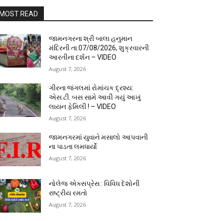
MOST READ
જામનગરના શ્રી બાલા હનુમાન
મંદિરની તા.07/08/2026, શુક્રવારની
આરતીના દર્શન – VIDEO
August 7, 2026
ગીરના જંગલમાં રોમાંચક દ્રશ્ય:
એસ.ટી. બસ સામે આવી ગયું આખું
લાયન ફેમિલી ! – VIDEO
August 7, 2026
જામનગરમાં યુવાને મસાલો આપવાની
ના પાડતા લમધાર્યો
August 7, 2026
નોલેજ એક્સપ્રેસ : વિવિધ દેશોની
રાષ્ટ્રીય રમતો
August 7, 2026