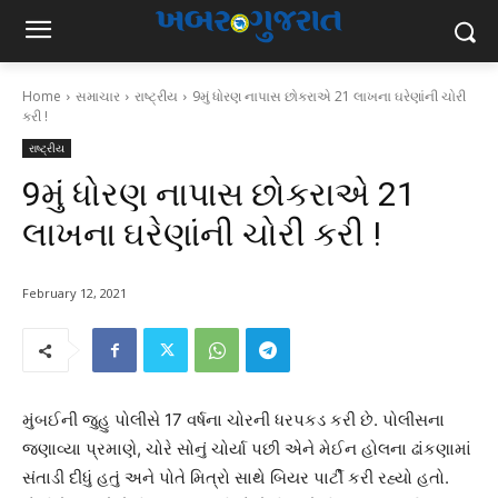
Home
સમાચાર
રાષ્ટ્રીય
9મું ધોરણ નાપાસ છોકરાએ 21 લાખના ઘરેણાંની ચોરી
કરી !
રાષ્ટ્રીય
9મું ધોરણ નાપાસ છોકરાએ 21
લાખના ઘરેણાંની ચોરી કરી !
February 12, 2021
મુંબઈની જુહુ પોલીસે 17 વર્ષના ચોરની ધરપકડ કરી છે. પોલીસના
જણાવ્યા પ્રમાણે, ચોરે સોનું ચોર્યા પછી એને મેઈન હોલના ઢાંકણામાં
સંતાડી દીધું હતું અને પોતે મિત્રો સાથે બિયર પાર્ટી કરી રહ્યો હતો.