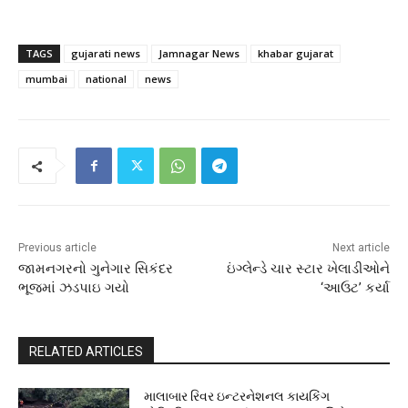
TAGS
gujarati news
Jamnagar News
khabar gujarat
mumbai
national
news
Previous article
Next article
જામનગરનો ગુનેગાર સિકંદર
ઇંગ્લેન્ડે ચાર સ્ટાર ખેલાડીઓને
ભૂજમાં ઝડપાઇ ગયો
‘આઉટ’ કર્યા
RELATED ARTICLES
માલાબાર રિવર ઇન્ટરનેશનલ કાયકિંગ