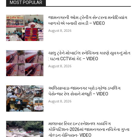
MOST POPULAR
જામનગરની ઓમ ટ્રેનીંગ સેન્ટરના મનોદિવ્યાંગ
બાળકોએ બનાવી રાખડી – VIDEO
August 8, 2026
ચાલુ ટ્રેને મોબાઈલ સ્નેચિંગના કારણે યુવકનું મોત
: ઘટના CCTVમાં કેદ – VIDEO
August 8, 2026
અલિયાબાડા-જામનગર બ્રોડગ્રેજ ડબલિંગ
પેસેન્જર રેલ સેવાને મંજૂરી – VIDEO
August 8, 2026
માલાબાર રિવર ઇન્ટરનેશનલ કાયકિંગ
કોમ્પિટિશન-2026માં જામનગરના નચિકેતા ગુપ્તા
ગોલ્ડન ચેમ્પિયન- VIDEO