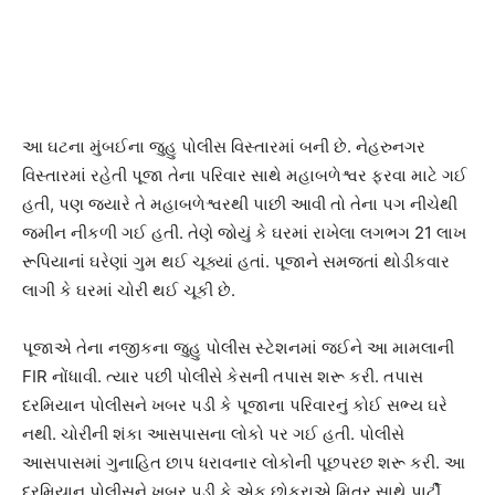
આ ઘટના મુંબઈના જુહુ પોલીસ વિસ્તારમાં બની છે. નેહરુનગર
વિસ્તારમાં રહેતી પૂજા તેના પરિવાર સાથે મહાબળેશ્વર ફરવા માટે ગઈ
હતી, પણ જ્યારે તે મહાબળેશ્વરથી પાછી આવી તો તેના પગ નીચેથી
જમીન નીકળી ગઈ હતી. તેણે જોયું કે ઘરમાં રાખેલા લગભગ 21 લાખ
રૂપિયાનાં ઘરેણાં ગુમ થઈ ચૂક્યાં હતાં. પૂજાને સમજતાં થોડીકવાર
લાગી કે ઘરમાં ચોરી થઈ ચૂકી છે.
પૂજાએ તેના નજીકના જુહુ પોલીસ સ્ટેશનમાં જઈને આ મામલાની
FIR નોંધાવી. ત્યાર પછી પોલીસે કેસની તપાસ શરૂ કરી. તપાસ
દરમિયાન પોલીસને ખબર પડી કે પૂજાના પરિવારનું કોઈ સભ્ય ઘરે
નથી. ચોરીની શંકા આસપાસના લોકો પર ગઈ હતી. પોલીસે
આસપાસમાં ગુનાહિત છાપ ધરાવનાર લોકોની પૂછપરછ શરૂ કરી. આ
દરમિયાન પોલીસને ખબર પડી કે એક છોકરાએ મિત્ર સાથે પાર્ટી