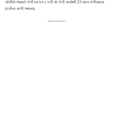
પોલીસે જ્યારે તેની ધરપકડ કરી તો તેની પાસેથી 21 લાખ રૂપિયાના
દાગીના મળી આવ્યા.
- Advertisement -