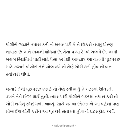
પોલીસે જ્યારે તપાસ કરી તો ખબર પડી કે તે છોકરો નવમું ધોરણ
નાપાસ છે અને કામની શોધમાં છે. તેના પપ્પા ટેમ્પો ચલાવે છે. આવી
ખરાબ સ્થિતિમાં પાર્ટી માટે પૈસા ક્યાંથી આવ્યા? આ વાતની પૂછપરછ
માટે જ્યારે પોલીસે તેને બોલાવ્યો તો તેણે ચોરી કરી હોવાની વાત
સ્વીકારી લીધી.
જ્યારે તેની પૂછપરછ કરાઈ તો તેણે સ્વીકાર્યું કે ગટરમાં ઊતરતી
વખતે તેને ઈજા થઈ હતી. ત્યાર પછી પોલીસે ગટરમાં તપાસ કરી તો
ચોરી થયેલું સોનું મળી આવ્યું, સાથે જ આ છોકરાએ આ પહેલાં પણ
મોબાઈલ ચોરી કરીને આ પ્રકારે સંતાડતો હોવાનો ઘટસ્ફોટ કર્યો.
- Advertisement -