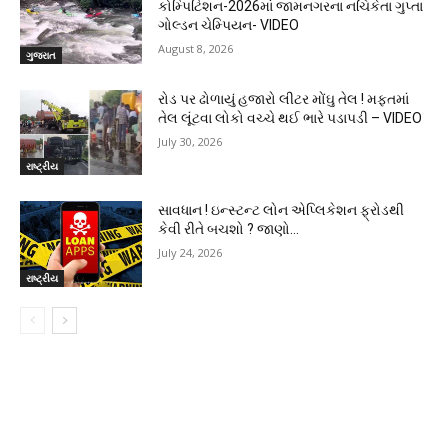
કોમ્પિટિશન-2026માં જામનગરના નચિકેતા ગુપ્તા
ગોલ્ડન ચેમ્પિયન- VIDEO
August 8, 2026
ગુજરાત
રોડ પર ઢોળાયું હજારો લીટર મોંઘુ તેલ ! મફતમાં
તેલ લૂંટવા લોકો વચ્ચે થઈ ભારે પડાપડી – VIDEO
July 30, 2026
રાષ્ટ્રીય
સાવધાન ! ઇન્સ્ટન્ટ લોન એપ્લિકેશન ફ્રોડથી
કેવી રીતે બચશો ? જાણો…
July 24, 2026
રાષ્ટ્રીય