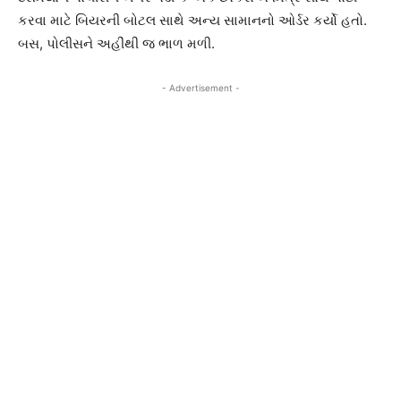
કરવા માટે બિયરની બોટલ સાથે અન્ય સામાનનો ઓર્ડર કર્યો હતો.
બસ, પોલીસને અહીંથી જ ભાળ મળી.
- Advertisement -