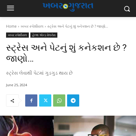
Home
ખબર સ્પેશીયલ
સ્ટ્રેસ અને પેટનું શું કનેકશન છે ? જાણો...
ખબર સ્પેશીયલ
હેલ્થ એન્ડ વેલનેસ
સ્ટ્રેસ અને પેટનું શું કનેકશન છે ?
જાણો…
સ્ટ્રેસ લેવાથી પેટમાં ગુડગુડ થાય છે
June 25, 2024