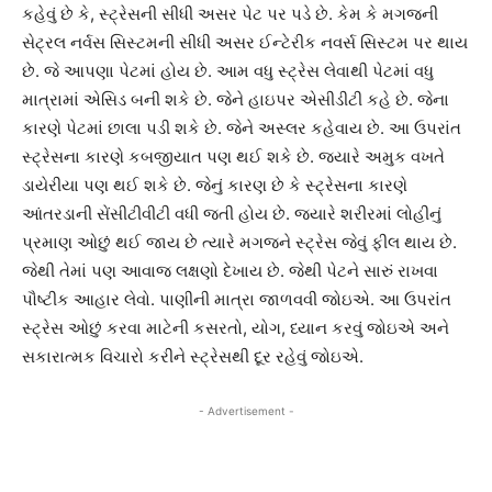
કહેવું છે કે, સ્ટ્રેસની સીધી અસર પેટ પર પડે છે. કેમ કે મગજની
સેટ્રલ નર્વસ સિસ્ટમની સીધી અસર ઈન્ટેરીક નવર્સ સિસ્ટમ પર થાય
છે. જે આપણા પેટમાં હોય છે. આમ વધુ સ્ટ્રેસ લેવાથી પેટમાં વધુ
માત્રામાં એસિડ બની શકે છે. જેને હાઇપર એસીડીટી કહે છે. જેના
કારણે પેટમાં છાલા પડી શકે છે. જેને અસ્લર કહેવાય છે. આ ઉપરાંત
સ્ટ્રેસના કારણે કબજીયાત પણ થઈ શકે છે. જ્યારે અમુક વખતે
ડાયેરીયા પણ થઈ શકે છે. જેનું કારણ છે કે સ્ટ્રેસના કારણે
આંતરડાની સેંસીટીવીટી વધી જતી હોય છે. જયારે શરીરમાં લોહીનું
પ્રમાણ ઓછું થઈ જાય છે ત્યારે મગજને સ્ટ્રેસ જેવું ફીલ થાય છે.
જેથી તેમાં પણ આવાજ લક્ષણો દેખાય છે. જેથી પેટને સારું રાખવા
પૌષ્ટીક આહાર લેવો. પાણીની માત્રા જાળવવી જોઇએ. આ ઉપરાંત
સ્ટ્રેસ ઓછું કરવા માટેની કસરતો, યોગ, ધ્યાન કરવું જોઇએ અને
સકારાત્મક વિચારો કરીને સ્ટ્રેસથી દૂર રહેવું જોઇએ.
- Advertisement -