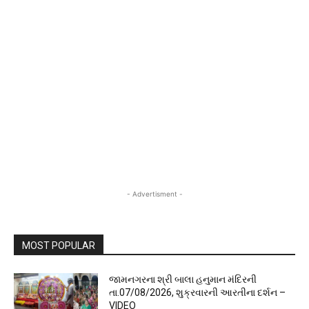
- Advertisment -
MOST POPULAR
જામનગરના શ્રી બાલા હનુમાન મંદિરની
તા.07/08/2026, શુક્રવારની આરતીના દર્શન –
VIDEO