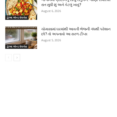
રાત સુધી શું અને કેટલું ખાવું?
August 6, 2026
હેલ્થ એન્ડ વેલનેસ
ચોમાસામાં ઘરમાંથી આવતી ભેજની ગંધથી પરેશાન
છો? તો અપનાવો આ સરળ ટીપ્સ
August 5, 2026
હેલ્થ એન્ડ વેલનેસ