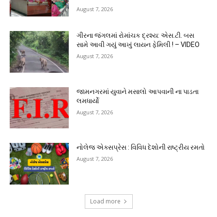
August 7, 2026
ગીરના જંગલમાં રોમાંચક દ્રશ્ય: એસ.ટી. બસ
સામે આવી ગયું આખું લાયન ફેમિલી ! – VIDEO
August 7, 2026
જામનગરમાં યુવાને મસાલો આપવાની ના પાડતા
લમધાર્યો
August 7, 2026
નોલેજ એક્સપ્રેસ : વિવિધ દેશોની રાષ્ટ્રીય રમતો
August 7, 2026
Load more