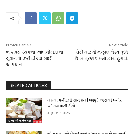
Previous article
Next article
ભાણવડ પંથકના આંબલીયારાના
મોટી માટલી નજીક ખેડૂત વૃધ્ધ
યુવાનનો ઝેરી ટીકડા ખાઈ
ઉપર ત્રણ શખ્સો દ્વારા હુમલો
આપઘાત
RELATED ARTICLES
નકલી પનીરથી સાવધાન ! જાણો અસલી પનીર
ઓળખવાની રીતો
August 7, 2026
હેલ્થ એન્ડ વેલનેસ
ભોજનમાં પ્રોટીનનું સાચું સંતુલન: જાણો સવારથી