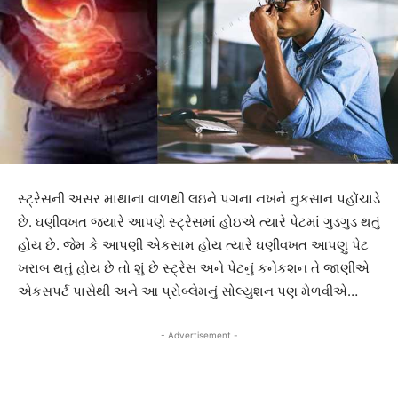
સ્ટ્રેસની અસર માથાના વાળથી લઇને પગના નખને નુકસાન પહોંચાડે
છે. ઘણીવખત જ્યારે આપણે સ્ટ્રેસમાં હોઇએ ત્યારે પેટમાં ગુડગુડ થતું
હોય છે. જેમ કે આપણી એકસામ હોય ત્યારે ઘણીવખત આપણુ પેટ
ખરાબ થતું હોય છે તો શું છે સ્ટ્રેસ અને પેટનું કનેકશન તે જાણીએ
એકસપર્ટ પાસેથી અને આ પ્રોબ્લેમનું સોલ્યુશન પણ મેળવીએ…
- Advertisement -