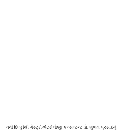
નવી દિલ્હીથી ગેસ્ટ્રોએંટરોલોજી કન્સલ્ટન્ટ ડો. શુભમ પ્રસાદનું