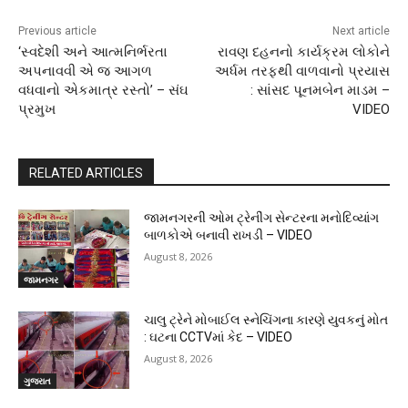
Previous article
Next article
‘સ્વદેશી અને આત્મનિર્ભરતા
રાવણ દહનનો કાર્યક્રમ લોકોને
અપનાવવી એ જ આગળ
અર્ધમ તરફથી વાળવાનો પ્રયાસ
વધવાનો એકમાત્ર રસ્તો’ – સંઘ
: સાંસદ પૂનમબેન માડમ –
પ્રમુખ
VIDEO
RELATED ARTICLES
જામનગરની ઓમ ટ્રેનીંગ સેન્ટરના મનોદિવ્યાંગ
બાળકોએ બનાવી રાખડી – VIDEO
August 8, 2026
જામનગર
ચાલુ ટ્રેને મોબાઈલ સ્નેચિંગના કારણે યુવકનું મોત
: ઘટના CCTVમાં કેદ – VIDEO
August 8, 2026
ગુજરાત