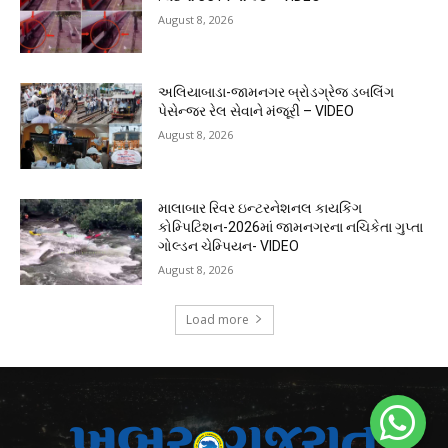
August 8, 2026
અલિયાબાડા-જામનગર બ્રોડગ્રેજ ડબલિંગ
પેસેન્જર રેલ સેવાને મંજૂરી – VIDEO
August 8, 2026
માલાબાર રિવર ઇન્ટરનેશનલ કાયકિંગ
કોમ્પિટિશન-2026માં જામનગરના નચિકેતા ગુપ્તા
ગોલ્ડન ચેમ્પિયન- VIDEO
August 8, 2026
Load more