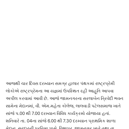
આજથી ચાર દિવસ દરમ્યાન સમગ્ર હાલાર પંથકમાં રાષ્ટ્રપ્રેમી
લોકોએ રાષ્ટ્રપ્રેમના આ યજ્ઞમાં ઉપસ્થિત રહી આહૂતિ આપવા
અપીલ કરવામાં આવી છે. આજે જામનગરના સરલાબેન ત્રિવેદી ભવન
સામેના મેદાનમાં, વી. એમ.મહેતા કોલેજ, લાલવાડી પટેલસમાજ ખાતે
સાંજે પ.00 થી 7.00 દરમ્યાન વિવિધ કાર્યક્રમો યોજાયા હતાં.
શનિવારે તા. 04ના સાંજે 6.00 થી 7.30 દરમ્યાન પ્રાથમિક શાળા
મેદાન, સરદારની પ્રતિમા પાસે, વિભાપર, જામનગર ખાતે તથા તા.