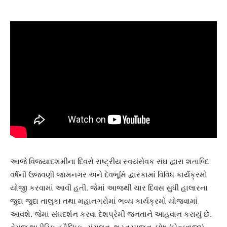
આજે વિજયાદશમીના દિવસે રાષ્ટ્રીય સ્વયંસેવક સંઘ દ્વારા શતાબ્દિ
વર્ષની ઉજવણી જામનગર અને દેવભૂમિ દ્વારકામાં વિવિધ કાર્યક્રમો
યોજી કરવામાં આવી હતી. જેમાં આજથી ચાર દિવસ સુધી હાલારના
જુદા જુદા તાલુકા તથા મહાનગરોમાં ભવ્ય કાર્યક્રમો યોજવામાં
આવશે. જેમાં સંઘદર્શન કરવા દેશપ્રેમી જનતાને આહવાન કરાયું છે.