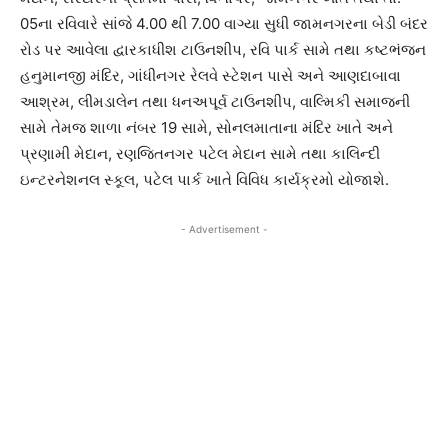
05ના રવિવારે સાંજે 4.00 થી 7.00 વાગ્યા સુધી જામનગરના બેડી બંદર
રોડ પર આવેલા દ્વારકાધીશ ટાઉનશીપ, રવિ પાર્ક સામે તથા કષ્ટભંજન
હનુમાનજી મંદિર, ગાંધીનગર રેલવે સ્ટેશન પાસે અને આણદાબાવા
આશ્રમ, લીમડાલેન તથા ધનઅપૂર્વ ટાઉનશીપ, વાલ્મિકી સમાજની
સામે તેમજ શાળા નંબર 19 સામે, સોનલમાતાના મંદિર ખાતે અને
પ્રણામી મેદાન, રણજિતનગર પટેલ મેદાન સામે તથા કાલિન્દી
ઇન્ટરનેશનલ સ્કૂલ, પટેલ પાર્ક ખાતે વિવિધ કાર્યક્રમો યોજાશે.
- Advertisement -