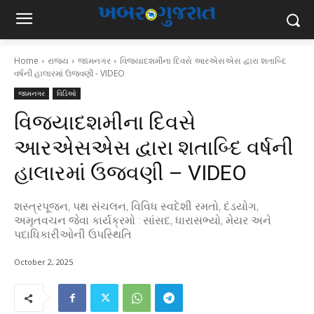
Home
રાજ્ય
જામનગર
વિજયાદશમીના દિવસે આરએસએસ દ્વારા શતાબ્દિ
વર્ષની હાલારમાં ઉજવણી - VIDEO
જામનગર
વિડિઓ
વિજયાદશમીના દિવસે
આરએસએસ દ્વારા શતાબ્દિ વર્ષની
હાલારમાં ઉજવણી – VIDEO
શસ્ત્રપૂજન, પથ સંચલન, વિવિધ સ્વદેશી રમતો, દંડયોગ,
અમૃતવચન જેવા કાર્યક્રમો : સાંસદ, ધારાસભ્યો, મેયર અને
પદાધિકારીઓની ઉપસ્થિતિ
October 2, 2025