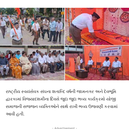
રાષ્ટ્રીય સ્વયંસેવક સંઘના શતાબ્દિ વર્ષની જામનગર અને દેવભૂમિ
દ્વારકામાં વિજયાદશમીના દિવસે જુદા જુદા ભવ્ય કાર્યક્રમો યોજી
સમાજની સજ્જન વ્યક્તિઓને સાથે રાખી ભવ્ય ઉજવણી કરવામાં
આવી હતી.
- Advertisement -