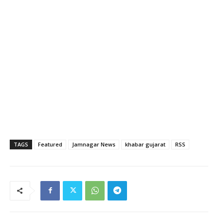
TAGS
Featured
Jamnagar News
khabar gujarat
RSS