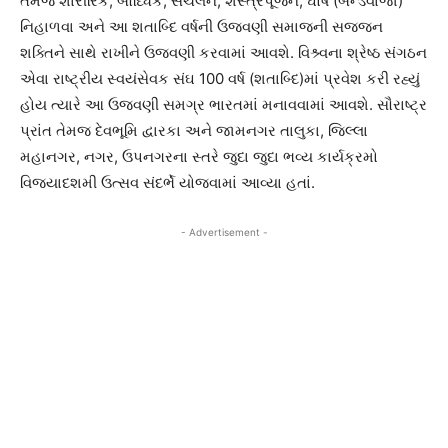
તેમજ શારીરિક, બૌધ્ધિક, સંચલન, શસ્ત્રપૂજન, ઘોષ (બેન્ડવાજા)
નિહાળવા અને આ શતાબ્દિ વર્ષની ઉજવણી સમાજની સજ્જન
શક્તિને સાથે રાખીને ઉજવણી કરવામાં આવશે. વિશ્ર્વના શ્રેષ્ઠ સંગઠન
એવા રાષ્ટ્રીય સ્વયંસેવક સંઘ 100 વર્ષ (શતાબ્દિ)માં પ્રવેશ કરી રહ્યું
હોય ત્યારે આ ઉજવણી સમગ્ર ભારતમાં મનાવવામાં આવશે. સૌરાષ્ટ્ર
પ્રાંત તેમજ દેવભૂમિ દ્વારકા અને જામનગર તાલુકા, જિલ્લા
મહાનગર, નગર, ઉપનગરના સ્તરે જુદા જુદા ભવ્ય કાર્યક્રમો
વિજયાદશમી ઉત્સવ સંદર્ભે યોજવામાં આવ્યા હતાં.
- Advertisement -