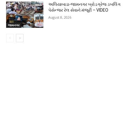
અલિયાબાડા-જામનગર બ્રોડગ્રેજ ડબલિંગ
પેસેન્જર રેલ સેવાને મંજૂરી – VIDEO
August 8, 2026
જામનગર