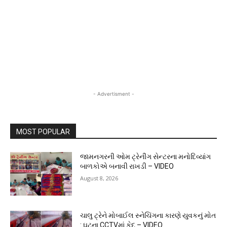
- Advertisment -
MOST POPULAR
જામનગરની ઓમ ટ્રેનીંગ સેન્ટરના મનોદિવ્યાંગ
બાળકોએ બનાવી રાખડી – VIDEO
August 8, 2026
ચાલુ ટ્રેને મોબાઈલ સ્નેચિંગના કારણે યુવકનું મોત
: ઘટના CCTVમાં કેદ – VIDEO