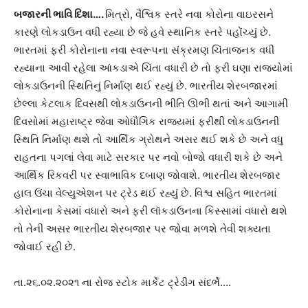
બજારની ભાવિ દિશા
….
મિત્રો, વૈશ્વિક સ્તરે નવા કોરોના વાઇરસને
કારણે લોકડાઉન વધી રહ્યા છે જે હવે સ્થાનિક સ્તરે પહોંચ્યું છે.
ભારતમાં ફરી કોરોનાના નવા સ્વરૂપના સંક્રમણ ચિંતાજનક વધી
રહ્યાના આવી રહેલા આંકડાએ ચિંતા વધારી છે તો ફરી ઘણા રાજ્યોમાં
લોકડાઉનની સ્થિતિનું નિર્માણ થઈ રહ્યું છે. ભારતીય શેરબજારમાં
છેલ્લા કેટલાક દિવસથી લોકડાઉનની ભીતિ ઊભી થતાં અને આગામી
દિવસોમાં મહારાષ્ટ્ર જેવા ઓધૌગિક રાજ્યમાં ફરીથી લોકડાઉનની
સ્થિતિ નિર્માણ થશે તો આર્થિક ગ્રોથને અસર થઈ શકે છે અને વધુ
રાહતના પગલાં લેવા માટે સરકાર પર નવો બોજો વધારી શકે છે અને
આર્થિક રિકવરી પર સ્વાભાવિક દબાણ જોવાશે. ભારતીય શેરબજાર
હાલ ઉંચા વેલ્યુએશન પર ટ્રેડ થઈ રહ્યું છે. વિશ્વ સહિત ભારતમાં
કોરોનાના કેસમાં વધારો અને ફરી લૉકડાઉનના કિસ્સામાં વધારો થશે
તો તેની અસર ભારતીય શેરબજાર પર જોવા મળશે તેવી શક્યતા
જોવાઈ રહી છે.
તા.૨૬.૦૨.૨૦૨૧ ના રોજ સ્ટોક માર્કેટ ટ્રેડીંગ સંદર્ભે….