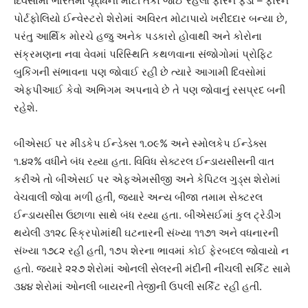
દિવસોમાં ભારતમાં વૃદ્ધિની મોટી તકો જોઈ રહેલા ફોરેન ફંડો – ફોરેન
પોર્ટફોલિયો ઈન્વેસ્ટરો શેરોમાં અવિરત મોટાપાયે ખરીદદાર બન્યા છે,
પરંતુ આર્થિક મોરચે હજુ અનેક પડકારો હોવાથી અને કોરોના
સંક્રમણના નવા વેવમાં પરિસ્થિતિ કથળવાના સંજોગોમાં પ્રોફિટ
બુકિંગની સંભાવના પણ જોવાઈ રહી છે ત્યારે આગામી દિવસોમાં
એફપીઆઈ કેવો અભિગમ અપનાવે છે તે પણ જોવાનું રસપ્રદ બની
રહેશે.
બીએસઈ પર મીડકેપ ઈન્ડેક્સ ૧.૦૯% અને સ્મોલકેપ ઈન્ડેક્સ
૧.૪૨% વધીને બંધ રહ્યા હતા. વિવિધ સેક્ટરલ ઈન્ડાયસીસની વાત
કરીએ તો બીએસઈ પર એફએમસીજી અને કેપિટલ ગુડ્સ શેરોમાં
વેચવાલી જોવા મળી હતી, જ્યારે અન્ય બીજા તમામ સેક્ટરલ
ઈન્ડાયસીસ ઉછાળા સાથે બંધ રહ્યા હતા. બીએસઈમાં કુલ ટ્રેડીંગ
થયેલી ૩૧૨૮ સ્ક્રિપોમાંથી ઘટનારની સંખ્યા ૧૧૭૧ અને વધનારની
સંખ્યા ૧૭૮૨ રહી હતી, ૧૭૫ શેરના ભાવમાં કોઈ ફેરબદલ જોવાયો ન
હતો. જ્યારે ૨૨૭ શેરોમાં ઓનલી સેલરની મંદીની નીચલી સર્કિટ સામે
૩૪૪ શેરોમાં ઓનલી બાયરની તેજીની ઉપલી સર્કિટ રહી હતી.