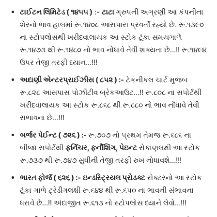
ટાઈટન લિમિટેડ ( ૧૪૫૫
)
:-
ટાટા
ગ્રુપની અગ્રણી આ કંપનીના
શેરનો ભાવ હાલમાં રૂ.૧૪૦૮ આસપાસ પ્રવર્તી રહ્યો છે. રૂ.૧૩૯૦
ના સ્ટોપલોસથી ખરીદવાલાયક આ સ્ટોક ટૂંકા સમયગાળે
રૂ.૧૪૭૩ થી રૂ.૧૪૮૦ નો ભાવ નોંધાવે તેવી શક્યતા છે…!! રૂ.૧૪૯૪
ઉપર તેજી તરફી ધ્યાન…!!!
અદાણી એન્ટરપ્રાઈઝીસ
(
૮૫૨
)
:-
ટેકનીકલ ચાર્ટ મુજબ
રૂ.૮૨૮ આસપાસ પોઝીટીવ બ્રેકઆઉટ…!! રૂ.૮૦૮ ના સપોર્ટથી
ખરીદવાલાયક આ સ્ટોક રૂ.૮૬૮ થી રૂ.૮૮૦ નો ભાવ નોંધાવે તેવી
સંભાવના છે…!!!
બર્જર પેઈન્ટ
(
૭૨૬
)
:-
રૂ.૭૦૭ નો પ્રથમ તેમજ રૂ.૬૮૬ ના
બીજા સપોર્ટથી
ફર્નિચર, ફર્નીશિંગ
,
પેઇન્ટ
રોકાણલક્ષી આ સ્ટોક
રૂ.૭૩૭ થી રૂ.૭૪૭ સુધીની તેજી તરફી રુખ નોધાવશે…!!!
ભારત ફોર્જ
(
૬૨૬
)
:-
ઇન્ડસ્ટ્રિયલ પ્રોડક્ટ
સેક્ટરનો આ સ્ટોક
ટૂંકા ગાળે ટ્રેડીંગલક્ષી રૂ.૬૪૪ થી રૂ.૬૫૦ ના ભાવની સંભાવના
ધરાવે છે…!! અંદાજીત રૂ.૬૧૩ નો સ્ટોપલોસ ધ્યાને લેવો…!!!