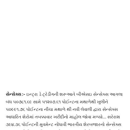
સેન્સેક્સ
:-
ઇન્ટ્રા ડે ટ્રેડીંગની શરૂઆતે બીએસઇ સેન્સેક્સ આગલા
બંધ ૫૦૭૮૧.૬૯ સામે ૫૧૨૦૭.૬૧ પોઈન્ટના મથાળેથી ખુલીને
૫૦૯૯૧.૭૬ પોઈન્ટના નીચા મથાળે થી નવી લેવાલી દ્વારા સેન્સેક્સ
આધારિત શેરોમાં તબક્કાવાર ખરીદીનો માહોલ જોવા મળ્યો… સરેરાશ
૩૯૪.૩૬ પોઈન્ટની મુવમેન્ટ નોંધાવી ભારતીય શેરબજારનો સેન્સેક્સ