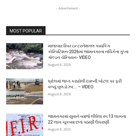
- Advertisment -
MOST POPULAR
માલાબાર રિવર ઇન્ટરનેશનલ કાયકિંગ
કોમ્પિટિશન-2026માં જામનગરના નચિકેતા ગુપ્તા
ગોલ્ડન ચેમ્પિયન- VIDEO
August 8, 2026
ધ્રોલમાં જપ્ત કરાયેલી દારૂની બોટલ પર ફરી
વળ્યું બુલડોઝર…. – VIDEO
August 8, 2026
જામનગરમાં યુવાને વ્યાજે લીધેલા રૂા.13 લાખના
22 લાખ ચૂકવ્યા છતાં પઠાણી ઉઘરાણી
August 8, 2026