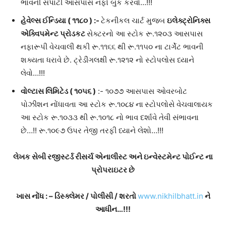
ભાવની સપાટી આસપાસ નફો બુક કરવો…!!!
હેવેલ્સ ઈન્ડિયા ( ૧૧૮૦
) :-
ટેકનીકલ ચાર્ટ મુજબ
ઇલેક્ટ્રોનિક્સ
એક્વિપમેન્ટ પ્રોડકટ
સેક્ટરનો આ સ્ટોક રૂ.૧૨૦૩ આસપાસ
નફારૂપી વેચવાલી થકી રૂ.૧૧૬૬ થી રૂ.૧૧૫૦ ના ટાર્ગેટ ભાવની
શક્યતા ધરાવે છે. ટ્રેડીંગલક્ષી રૂ.૧૨૧૨ નો સ્ટોપલોસ ધ્યાને
લેવો…!!!
વોલ્ટાસ લિમિટેડ
(
૧૦૫૬
)
:- ૧૦૭૭ આસપાસ ઓવરબોટ
પોઝીશન નોંધાવતા આ સ્ટોક રૂ.૧૦૮૪ ના
સ્ટોપલોસે વેચવાલાયક
આ સ્ટોક રૂ.૧૦૩૩ થી રૂ.૧૦૧૮ નો ભાવ દર્શાવે તેવી સંભાવના
છે…!! રૂ.૧૦૯૭ ઉપર તેજી તરફી ધ્યાને લેશો…!!!
લેખક સેબી રજીસ્ટર્ડ રીસર્ચ એનાલીસ્ટ અને ઇન્વેસ્ટમેન્ટ પોઈન્ટ ના
પ્રોપરાઇટર છે
ખાસ નોંધ
: –
ડિસ્ક્લેમર
/
પોલીસી
/
શરતો
www.nikhilbhatt.in
ને
આધીન
…!
!
!