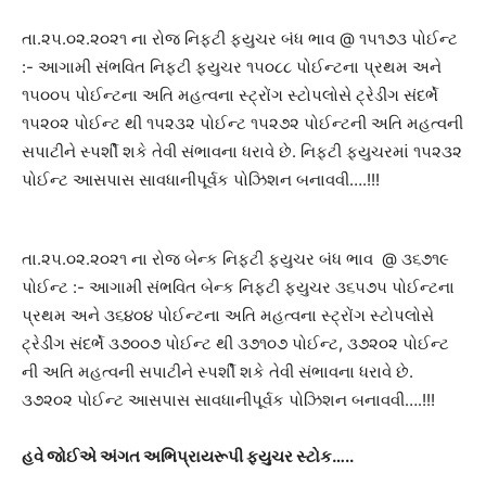
તા.૨૫.૦૨.૨૦૨૧ ના રોજ નિફટી ફ્યુચર બંધ ભાવ @ ૧૫૧૭૩ પોઈન્ટ
:- આગામી સંભવિત નિફ્ટી ફ્યુચર ૧૫૦૮૮ પોઈન્ટના પ્રથમ અને
૧૫૦૦૫ પોઈન્ટના અતિ મહત્વના સ્ટ્રોંગ સ્ટોપલોસે ટ્રેડીંગ સંદર્ભે
૧૫૨૦૨ પોઈન્ટ થી ૧૫૨૩૨ પોઈન્ટ ૧૫૨૭૨ પોઈન્ટની અતિ મહત્વની
સપાટીને સ્પર્શી શકે તેવી સંભાવના ધરાવે છે. નિફ્ટી ફ્યુચરમાં ૧૫૨૩૨
પોઈન્ટ આસપાસ સાવધાનીપૂર્વક પોઝિશન બનાવવી….!!!
તા.૨૫.૦૨.૨૦૨૧ ના રોજ બેન્ક નિફ્ટી ફ્યુચર બંધ ભાવ @ ૩૬૭૧૯
પોઈન્ટ :- આગામી સંભવિત બેન્ક નિફ્ટી ફ્યુચર ૩૬૫૭૫ પોઈન્ટના
પ્રથમ અને ૩૬૪૦૪ પોઈન્ટના અતિ મહત્વના સ્ટ્રોંગ સ્ટોપલોસે
ટ્રેડીંગ સંદર્ભે ૩૭૦૦૭ પોઈન્ટ થી ૩૭૧૦૭ પોઈન્ટ, ૩૭૨૦૨ પોઈન્ટ
ની અતિ મહત્વની સપાટીને સ્પર્શી શકે તેવી સંભાવના ધરાવે છે.
૩૭૨૦૨ પોઈન્ટ આસપાસ સાવધાનીપૂર્વક પોઝિશન બનાવવી….!!!
હવે જોઈએ અંગત અભિપ્રાયરૂપી ફ્યુચર સ્ટોક…..