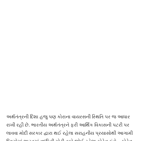
અર્થતંત્રની દિશા હજુ પણ કોરાના વાયરસની સ્થિતિ પર જ આધાર
રાખી રહી છે. ભારતીય અર્થતંત્રને ફરી આર્થિક વિકાસની પટરી પર
લાવવા મોદી સરકાર દ્વારા થઈ રહેલા સરાહનીય પ્રયાસોથી આગામી