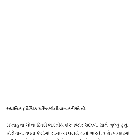
સ્થાનિક
/
વૈશ્વિક પરિબળોની વાત કરીએ તો
…
સપ્તાહના ચોથા દિવસે ભારતીય શેરબજાર ઉછાળા સાથે ખુલ્યું હતું.
કોરોનાના વધતા કેસોમાં સામાન્ય ઘટાડો થતાં ભારતીય શેરબજારમાં