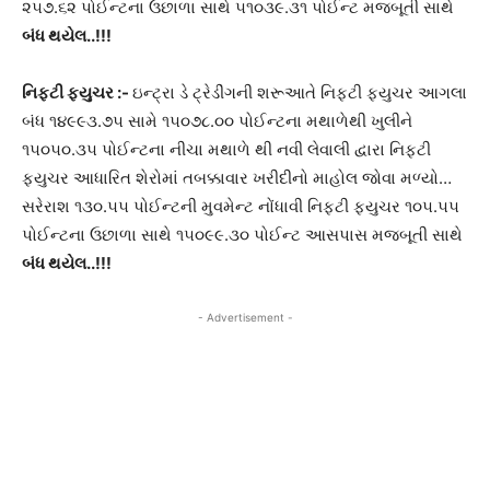
૨૫૭.૬૨ પોઈન્ટના ઉછાળા સાથે ૫૧૦૩૯.૩૧ પોઈન્ટ મજબૂતી સાથે
બંધ થયેલ
..!!!
નિફ્ટી ફ્યુચર
:-
ઇન્ટ્રા ડે ટ્રેડીંગની શરૂઆતે નિફ્ટી ફ્યુચર આગલા
બંધ ૧૪૯૯૩.૭૫ સામે ૧૫૦૭૮.૦૦ પોઈન્ટના મથાળેથી ખુલીને
૧૫૦૫૦.૩૫ પોઈન્ટના નીચા મથાળે થી નવી લેવાલી દ્વારા નિફ્ટી
ફ્યુચર આધારિત શેરોમાં તબક્કાવાર ખરીદીનો માહોલ જોવા મળ્યો…
સરેરાશ ૧૩૦.૫૫ પોઈન્ટની મુવમેન્ટ નોંધાવી નિફ્ટી ફ્યુચર ૧૦૫.૫૫
પોઈન્ટના ઉછાળા સાથે ૧૫૦૯૯.૩૦ પોઈન્ટ આસપાસ મજબૂતી સાથે
બંધ થયેલ
..!!!
- Advertisement -