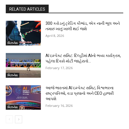
RELATED ARTICLES
300 કરોડનું ટ્રેડિંગ કૌભાંડ, એક નાની ભૂલ અને
તમારું ખાતું ખાલી થઈ જશે
April 8, 2026
બિઝનેસ
AI ઇમ્પેક્ટ સમિટ: દિલ્હીમાં AIનો ભવ્ય કાર્યક્રમ,
પહેલા દિવસે મોટી જાહેરાતો…
February 17, 2026
બિઝનેસ
આજે ભારતમાં AI ઇમ્પેક્ટ સમિટ; વિશ્વભરના
રાષ્ટ્રપતિઓ, વડા પ્રધાનો અને CEO હાજરી
આપશે
February 16, 2026
બિઝનેસ