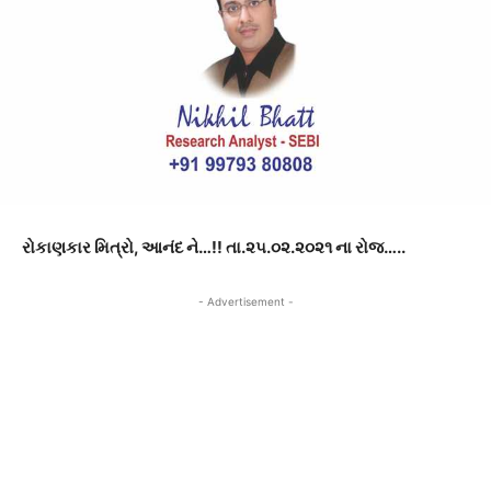
રોકાણકાર
મિત્રો
,
આનંદ ને
…!!
તા
.
૨૫
.
૦૨
.
૨૦૨૧ ના રોજ
…..
- Advertisement -