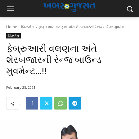
Home
બિઝનેસ
ફેબ્રુઆરી વલણના અંતે શેરબજારની રેન્જ બાઉન્ડ મુવમેન્ટ...!!
બિઝનેસ
ફેબ્રુઆરી વલણના અંતે
શેરબજારની રેન્જ બાઉન્ડ
મુવમેન્ટ…!!
February 25, 2021