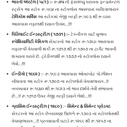
ભારતી એરટેલ ( ૫૮૧
) :-
રૂ
.૦૫
ની ફેસવેલ્યુ ધરાવતા ફન્ડામેન્ટલ
સ્ટ્રોંગ આ સ્ટોક રૂ.૫૬૪ ના સ્ટોપલોસ આસપાસ ખરીદવાલાયક
ટેલિકોમ સર્વિસ
આ સ્ટોકમાં તેજી તરફી રૂ.૫૯૩ થી રૂ.૬૦૦
આસપાસ નફાલક્ષી ધ્યાન ઉત્તમ…!!!
પિડિલાઈટ ઈન્ડસ્ટ્રીઝ ( ૧૭૩૧
) :-
ટેકનીકલ ચાર્ટ મુજબ
સ્પેશિયાલિટી કેમિકલ
સેક્ટરનો આ સ્ટોક રૂ.૧૭૬૦ આસપાસ
નફારૂપી વેચવાલી થકી રૂ.૧૭૧૭ થી રૂ.૧૭૦૭ ના ટાર્ગેટ ભાવની
શક્યતા ધરાવે છે. ટ્રેડીંગલક્ષી રૂ.૧૭૭૭ નો સ્ટોપલોસ ધ્યાને
લેવો…!!!
ઈન્ડીગો
(
૧૬૬૨
)
:- રૂ.૧૬૯૩ આસપાસ ઓવરબોટ પોઝીશન
નોંધાવતા આ સ્ટોક રૂ.૧૭૦૭ ના સ્ટોપલોસે વેચવાલાયક..!!
તબક્કાવાર રૂ.૧૬૪૦ થી રૂ.૧૬૨૩ નો ભાવ દર્શાવે તેવી સંભાવના
છે…!! રૂ.૧૭૧૭ ઉપર તેજી તરફી ધ્યાને લેશો…!!!
ગ્રાસિમ ઈન્ડસ્ટ્રીઝ
(
૧૨૮૦
)
:-
સિમેન્ટ & સિમેન્ટ પ્રોડક્ટ
સેકટરનો આ સ્ટોક છેતરામણા ઉછાળે રૂ.૧૩૦૩ ના સ્ટોપલોસથી
વેચાણલાયક…!! પ્રત્યાઘાતી ઘટાડે રૂ.૧૨૬૬ થી રૂ.૧૨૫૭ ના