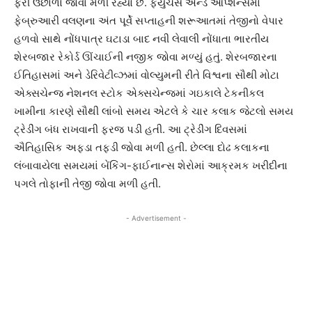
ફરી ઉછાળો જોવા મળી રહ્યો છે. ફયુચર્સ એન્ડ ઓપ્શન્સમાં
ફેબ્રુઆરી વલણના અંત પૂર્વે સપ્તાહની શરૂઆતમાં તેજીનો વેપાર
હળવો સાથે નોંધપાત્ર ઘટાડા બાદ નવી લેવાલી નોંધાતા ભારતીય
શેરબજાર રેકોર્ડ ઊંચાઈની નજીક જોવા મળ્યું હતું. શેરબજારના
ઈતિહાસમાં અને ડેરિવેટીવ્ઝમાં વોલ્યુમની રીતે વિશ્વના સૌથી મોટા
એક્સચેન્જ નેશનલ સ્ટોક એક્સચેન્જમાં ગઇકાલે ટેકનીકલ
ખામીના કારણે સૌથી લાંબો સમય એટલે કે ચાર કલાક જેટલો સમય
ટ્રેડીંગ બંધ રાખવાની ફરજ પડી હતી. આ ટ્રેડીંગ દિવસમાં
ઐતિહાસિક અફડા તફડી જોવા મળી હતી. છેલ્લા દોઢ કલાકના
લંબાવાયેલા સમયમાં બેંકિંગ-ફાઈનાન્સ શેરોમાં આક્રમક ખરીદીના
પગલે તોફાની તેજી જોવા મળી હતી.
- Advertisement -