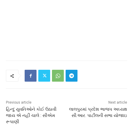
Previous article
Next article
હિન્દુ યુવતિઓને કોઈ ઉઠાવી
લાલપુરમાં પ્રદેશ ભાજપ અઘ્યક્ષ
જાય એ નહીં ચાલે : સીએમ
સી.આર. પાટીલની સભા યોજાઇ
રૂપાણી