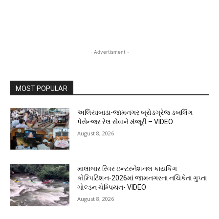
- Advertisment -
MOST POPULAR
અલિયાબાડા-જામનગર બ્રોડગ્રેજ ડબલિંગ
પેસેન્જર રેલ સેવાને મંજૂરી – VIDEO
August 8, 2026
માલાબાર રિવર ઇન્ટરનેશનલ કાયકિંગ
કોમ્પિટિશન-2026માં જામનગરના નચિકેતા ગુપ્તા
ગોલ્ડન ચેમ્પિયન- VIDEO
August 8, 2026