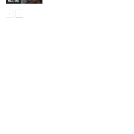
જામનગર