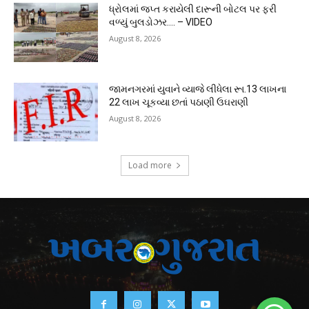
ધ્રોલમાં જપ્ત કરાયેલી દારૂની બોટલ પર ફરી
વળ્યું બુલડોઝર…. – VIDEO
August 8, 2026
જામનગરમાં યુવાને વ્યાજે લીધેલા રૂા.13 લાખના
22 લાખ ચૂકવ્યા છતાં પઠાણી ઉઘરાણી
August 8, 2026
Load more