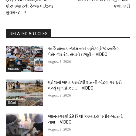
શેરબજારની રેન્જ બાઉન્ડ
કળા કરી
મુવમેન્ટ…!!
RELATED ARTICLES
અલિયાબાડા-જામનગર બ્રોડગ્રેજ ડબલિંગ
પેસેન્જર રેલ સેવાને મંજૂરી – VIDEO
August 8, 2026
જામનગર
ધ્રોલમાં જપ્ત કરાયેલી દારૂની બોટલ પર ફરી
વળ્યું બુલડોઝર…. – VIDEO
August 8, 2026
વિડિઓ
જામનગરમાં 29 કિલો અખાદ્ય પનીર-બટરનો
નાશ – VIDEO
August 8, 2026