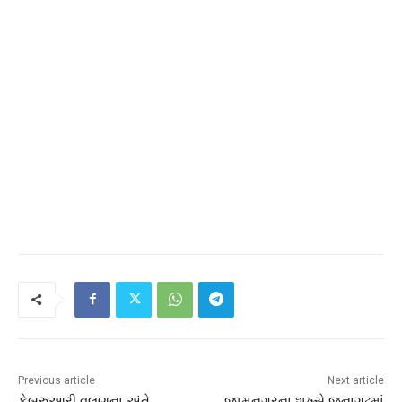
Previous article
Next article
ફેબ્રુઆરી વલણના અંતે
જામનગરના શખ્સે જૂનાગઢમાં