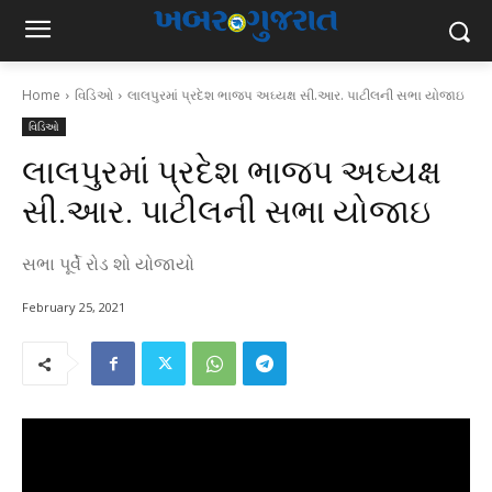
Home
વિડિઓ
લાલપુરમાં પ્રદેશ ભાજપ અઘ્યક્ષ સી.આર. પાટીલની સભા યોજાઇ
વિડિઓ
લાલપુરમાં પ્રદેશ ભાજપ અઘ્યક્ષ
સી.આર. પાટીલની સભા યોજાઇ
સભા પૂર્વે રોડ શો યોજાયો
February 25, 2021