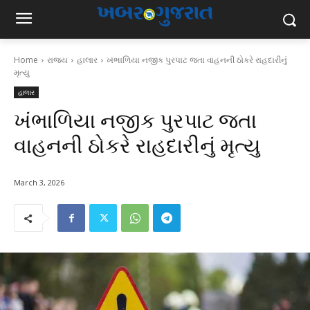
Home
રાજ્ય
હાલાર
ખંભાળિયા નજીક પુરપાટ જતા વાહનની ઠોકરે રાહદારીનું
મૃત્યુ
હાલાર
ખંભાળિયા નજીક પુરપાટ જતા
વાહનની ઠોકરે રાહદારીનું મૃત્યુ
March 3, 2026