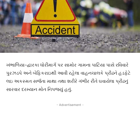
ખંભાળિયા-દ્વારકા ધોરીમાર્ગ પર સામોર ગામના પાટિયા પાસે રવિવારે
પુરઝડપે અને બેફિકરાઇથી આવી રહેલા વાહનચાલકે પ્રૌઢને હડફેટે
લઇ અકસ્મત સર્જતા માથા તથા શરીરે ગંભીર રીતે ઘવાયેલા પ્રૌઢનું
સારવાર દરમ્યાન મોત નિપજયું હતું.
- Advertisement -