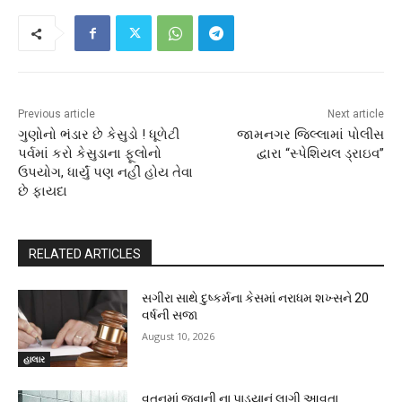
Previous article
Next article
ગુણોનો ભંડાર છે કેસુડો ! ધૂળેટી
જામનગર જિલ્લામાં પોલીસ
પર્વમાં કરો કેસુડાના ફૂલોનો
દ્વારા “સ્પેશિયલ ડ્રાઇવ”
ઉપયોગ, ધાર્યું પણ નહીં હોય તેવા
છે ફાયદા
RELATED ARTICLES
સગીરા સાથે દુષ્કર્મના કેસમાં નરાધમ શખ્સને 20
વર્ષની સજા
August 10, 2026
હાલાર
વતનમાં જવાની ના પાડયાનું લાગી આવતા