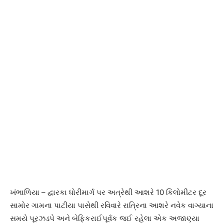
ખંભાળિયા – દ્વારકા ધોરીમાર્ગ પર અત્રેથી આશરે 10 કિલોમીટર દૂર
સામોર ગામના પાટીયા પાસેથી રવિવારે રાત્રિના આશરે નવેક વાગ્યાના
સમયે પૂરઝડપે અને બેફિકરાઈપૂર્વક જઈ રહેલા એક અજાણ્યા