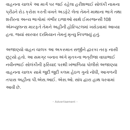
વાહનના ચાલકે આ માર્ગ પર જઈ રહેલા હરીશભાઈ સોલંકી નામના
પ્રૌઢને રોડ ક્રોસ કરતી વખતે અડફેટે લેતા તેમને માથાના ભાગે તથા
શરીરના અન્ય ભાગોમાં ગંભીર ઇજાઓ સાથે ઈમરજન્સી 108
એમ્બ્યુલન્સ મારફતે તેમને અહીંની હોસ્પિટલમાં ખસેડવામાં આવ્યા
હતા. જ્યાં સારવાર દરમિયાન તેમનું મૃત્યુ નિપજ્યું હતું.
અજાણ્યો વાહન ચાલક આ અકસ્માત સર્જીને દ્વારકા તરફ નાસી
છૂટ્યો હતો. આ સમગ્ર બનાવ અંગે મૃતકના ભત્રીજા વાઘાભાઈ
નવીનભાઈ સોલંકીની ફરિયાદ પરથી ખંભાળિયા પોલીસે અજાણ્યા
વાહનના ચાલક સામે જુદી જુદી કલમ હેઠળ ગુનો નોંધી, આગળની
તપાસ અહીંના પી.એસ.આઈ. એસ.ઓ. સાંધ દ્વારા હાથ ધરવામાં
આવી છે.
- Advertisement -