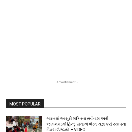
- Advertisment -
MOST POPULAR
ભારતમાં આસુરી શક્તિના સર્વનાશ અર્થે
જામનગરમાં હિન્દુ સેનાએ ભૈરવ યજ્ઞ કરી સ્થાપના
દિવસ ઉજવ્યો – VIDEO