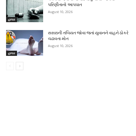
પરિણીતાનો આપઘાત
August 10, 2026
હાલાર
સસરાની તબિયત જોવા જતાં યુવાનને વાહને ઠોકરે
ચઢાવતા મોત
August 10, 2026
હાલાર