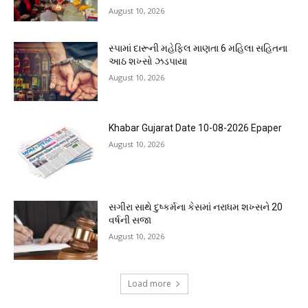
August 10, 2026
સ્પામાં દારૂની મહેફિલ માણતા 6 મહિલા સહિતના
આઠ શખ્સો ઝડપાયા
August 10, 2026
Khabar Gujarat Date 10-08-2026 Epaper
August 10, 2026
સગીરા સાથે દુષ્કર્મના કેસમાં નરાધમ શખ્સને 20
વર્ષની સજા
August 10, 2026
Load more