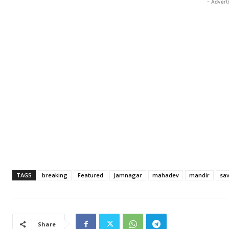
- Advert
TAGS
breaking
Featured
Jamnagar
mahadev
mandir
sa
Share