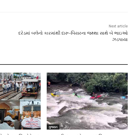
Next article
દરેડમાં બલેનો કારમાંથી દારૂ-બિયરના જથ્થા સાથે બે ભાઇઓ
ઝડપાયા
ગુજરાત