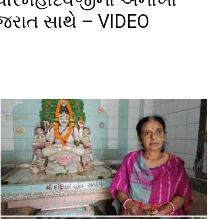
ુજરાત સાથે – VIDEO