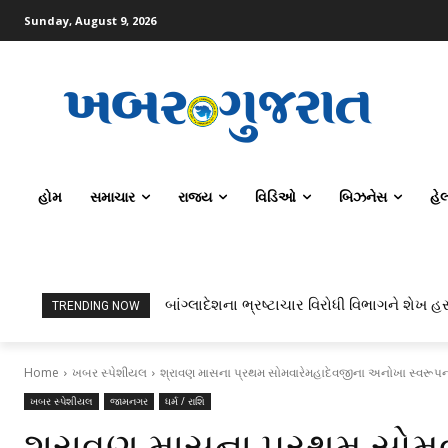
Sunday, August 9, 2026
હોમ
સમાચાર
રાજ્ય
વિડિઓ
બિઝનેસ
હે
બાંગ્લાદેશના ભ્રષ્ટાચાર વિરોધી વિભાગને શેખ હસી
ટોપર્સ કોમ્પ્યુટર સાયન્સ અને AI કરતાં સિવિ
TRENDING NOW
Home
ખબર સ્પેશીયલ
શ્રાવણ માસના પ્રથમ સોમવારેમહાદેવજીના અનોખા સ્વરૂપન
ખબર સ્પેશીયલ
જામનગર
ધર્મ / રાશિ
શ્રાવણ માસના પ્રથમ સોમ