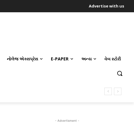
Advertise with us
નોલેજ એક્સપ્રેસ
E-PAPER
અન્ય
વેબ સ્ટોરી
- Advertisment -