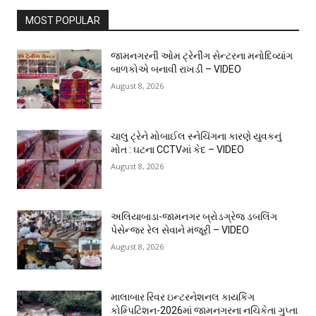
MOST POPULAR
જામનગરની ઓમ ટ્રેનીંગ સેન્ટરના મનોદિવ્યાંગ
બાળકોએ બનાવી રાખડી – VIDEO
August 8, 2026
ચાલુ ટ્રેને મોબાઈલ સ્નેચિંગના કારણે યુવકનું
મોત : ઘટના CCTVમાં કેદ – VIDEO
August 8, 2026
અલિયાબાડા-જામનગર બ્રોડગ્રેજ ડબલિંગ
પેસેન્જર રેલ સેવાને મંજૂરી – VIDEO
August 8, 2026
માલાબાર રિવર ઇન્ટરનેશનલ કાયકિંગ
કોમ્પિટિશન-2026માં જામનગરના નચિકેતા ગુપ્તા