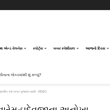
લ્થ એન્ડ વેલનેસ
સ્પોર્ટ્સ
ખબર સ્પેશીયલ
આજનો દિવસ
નાના લોકરમાંથી શું મળ્યું?
લ એન્જિનિયરિંગ કેમ પસંદ કરી રહ્યા છે? IITનો ટ્રેન્ડ બદલાઈ ગયો છે
ાદર્શન કરો ખબર ગુજરાત સાથે - VIDEO
વારેમહાદેવજીના અનોખા