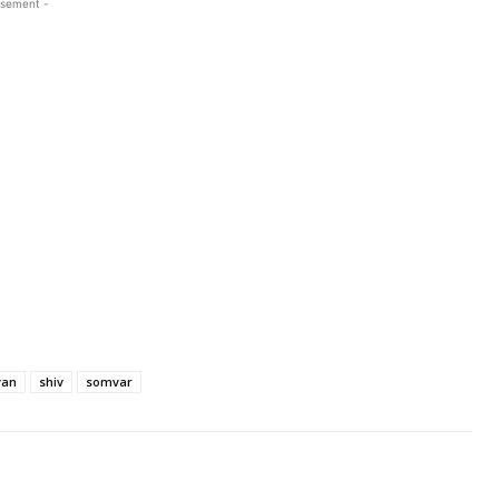
isement -
van
shiv
somvar