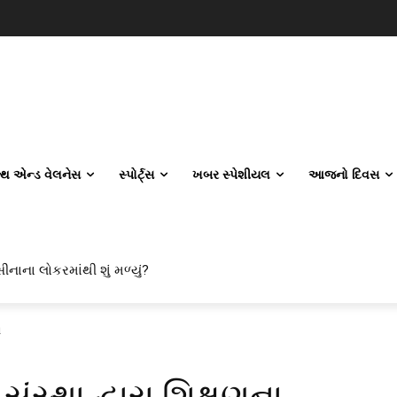
લ્થ એન્ડ વેલનેસ
સ્પોર્ટ્સ
ખબર સ્પેશીયલ
આજનો દિવસ
ીનાના લોકરમાંથી શું મળ્યું?
મ
સ્થા દ્વારા શિક્ષણના