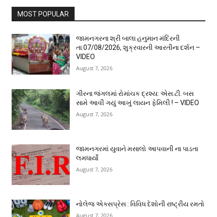
MOST POPULAR
જામનગરના શ્રી બાલા હનુમાન મંદિરની
તા.07/08/2026, શુક્રવારની આરતીના દર્શન –
VIDEO
August 7, 2026
ગીરના જંગલમાં રોમાંચક દ્રશ્ય: એસ.ટી. બસ
સામે આવી ગયું આખું લાયન ફેમિલી ! – VIDEO
August 7, 2026
જામનગરમાં યુવાને મસાલો આપવાની ના પાડતા
લમધાર્યો
August 7, 2026
નોલેજ એક્સપ્રેસ : વિવિધ દેશોની રાષ્ટ્રીય રમતો
August 7, 2026