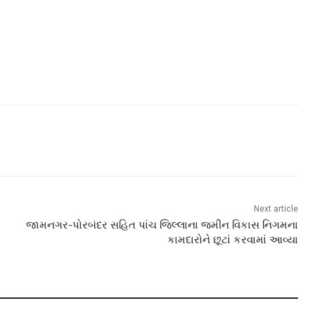
Next article
જામનગર-પોરબંદર સહિત પાંચ જિલ્લાના જમીન વિકાસ નિગમના
કામદારોને છૂટાં કરવામાં આવ્યા