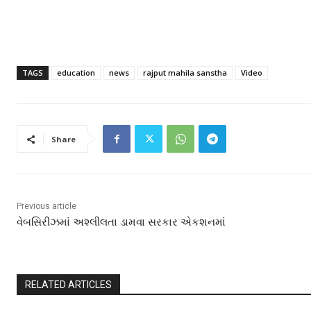
TAGS
education
news
rajput mahila sanstha
Video
Share
Previous article
વેબસિરીઝમાં અશ્લીલતા ડામવા સરકાર એકશનમાં
RELATED ARTICLES