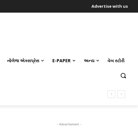
Advertise with us
નોલેજ એક્સપ્રેસ
E-PAPER
અન્ય
વેબ સ્ટોરી
- Advertisment -