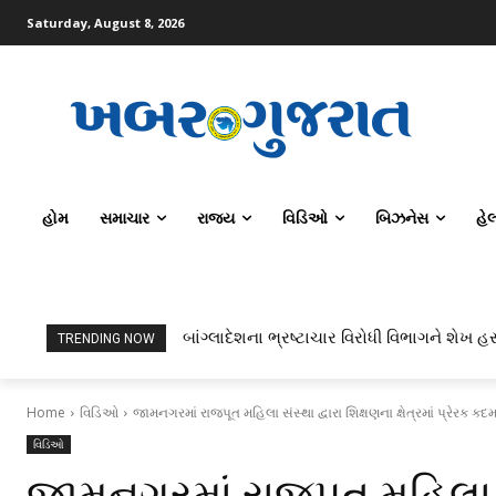
Saturday, August 8, 2026
હોમ
સમાચાર
રાજ્ય
વિડિઓ
બિઝનેસ
હે
બાંગ્લાદેશના ભ્રષ્ટાચાર વિરોધી વિભાગને શેખ હસ
TRENDING NOW
Home
વિડિઓ
જામનગરમાં રાજપૂત મહિલા સંસ્થા દ્વારા શિક્ષણના ક્ષેત્રમાં પ્રેરક કદ
વિડિઓ
જામનગરમાં રાજપૂત મહિલા સં