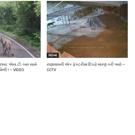
વિડિઓ
્રશ્ય: એસ.ટી. બસ સામે
રાણાવાવની એક ફેકટરીમાં દિપડો મારણ કરી ગયો –
મિલી ! – VIDEO
CCTV