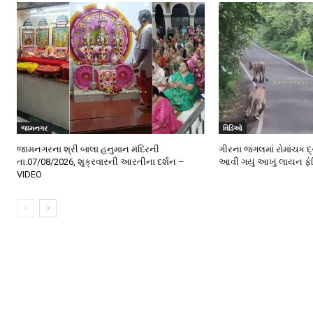
જામનગર
વિડિઓ
જામનગરના શ્રી બાલા હનુમાન મંદિરની
ગીરના જંગલમાં રોમાંચક દ
તા.07/08/2026, શુક્રવારની આરતીના દર્શન –
આવી ગયું આખું લાયન ફે
VIDEO