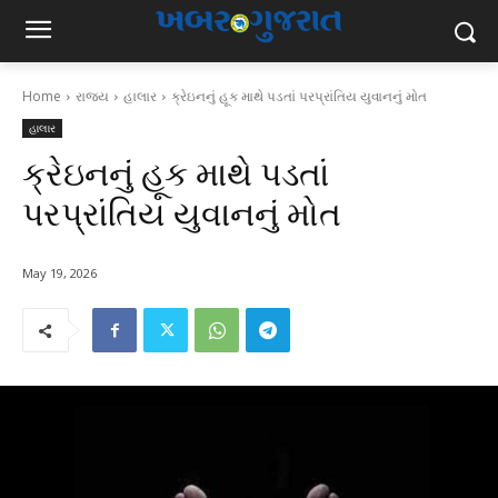
Home
રાજ્ય
હાલાર
ક્રેઇનનું હૂક માથે પડતાં પરપ્રાંતિય યુવાનનું મોત
હાલાર
ક્રેઇનનું હૂક માથે પડતાં
પરપ્રાંતિય યુવાનનું મોત
May 19, 2026