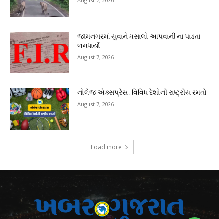
August 7, 2026
જામનગરમાં યુવાને મસાલો આપવાની ના પાડતા
લમધાર્યો
August 7, 2026
નોલેજ એક્સપ્રેસ : વિવિધ દેશોની રાષ્ટ્રીય રમતો
August 7, 2026
Load more