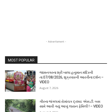
- Advertisment -
MOST POPULAR
જામનગરના શ્રી બાલા હનુમાન મંદિરની
તા.07/08/2026, શુક્રવારની આરતીના દર્શન –
VIDEO
August 7, 2026
ગીરના જંગલમાં રોમાંચક દ્રશ્ય: એસ.ટી. બસ
સામે આવી ગયું આખું લાયન ફેમિલી ! – VIDEO