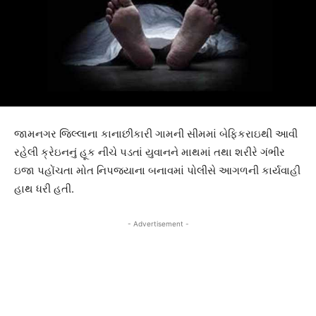
જામનગર જિલ્લાના કાનાછીકારી ગામની સીમમાં બેફિકરાઇથી આવી
રહેલી ક્રેઇનનું હૂક નીચે પડતાં યુવાનને માથમાં તથા શરીરે ગંભીર
ઇજા પહોંચતા મોત નિપજયાના બનાવમાં પોલીસે આગળની કાર્યવાહી
હાથ ધરી હતી.
- Advertisement -