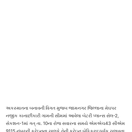
અકસ્માતના બનાવની વિગત મુજબ જામનગર જિલ્લાના મેઘપર
નજીક કાનાછીકારી ગામની સીમમાં આવેલા બેટરી પ્લાન્સ સેલ-2,
સેકશન-1માં ગત્ તા. 10ના રોજ સવારના સમયે એમએચ43 સીએમ
9115 નંબરની ક્રેઇનના ચાલકે તેની ક્રેઇન બેફિકરાઇપૂર્વક ચલાવતા