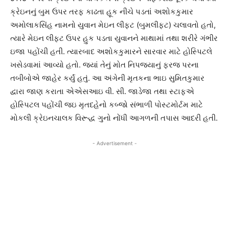
ક્રેઇનનું બુમ ઉપર તરફ કાઢતા હૂક નીચે પડતાં અશોકકુમાર
અમોલાકસિંહ નામનો યુવાન મેઇન લીફટ (બુમલીફટ) ચલાવતો હતો,
ત્યારે મેઇન લીફટ ઉપર હુક પડતા યુવાનને માથામાં તથા શરીરે ગંભીર
ઇજા પહોંચી હતી. ત્યારબાદ અશોકકુમારને સારવાર માટે હોસ્પિટલે
ખસેડવામાં આવ્યો હતો. જ્યાં તેનું મોત નિપજયાનું ફરજ પરના
તબીબોએ જાહેર કર્યું હતું. આ અંગેની મૃતકના ભાઇ સુમિતકુમાર
દ્વારા જાણ કરાતા એએસઆઇ વી. સી. જાડેજા તથા સ્ટાફએ
હોસ્પિટલ પહોંચી જઇ મૃતદહેનો કબ્જો સંભાળી પોસ્ટમોર્ટમ માટે
મોકલી ક્રેઇનચાલક વિરૂદ્ધ ગુનો નોંધી આગળની તપાસ આદરી હતી.
- Advertisement -