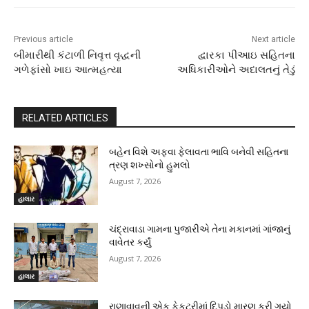
Previous article
Next article
બીમારીથી કંટાળી નિવૃત્ત વૃદ્ધની
દ્વારકા પીઆઇ સહિતના
ગળેફાંસો ખાઇ આત્મહત્યા
અધિકારીઓને અદાલતનું તેડું
RELATED ARTICLES
બહેન વિશે અફવા ફેલાવતા ભાવિ બનેવી સહિતના
ત્રણ શખ્સોનો હુમલો
August 7, 2026
હાલાર
ચંદ્રાવાડા ગામના પુજારીએ તેના મકાનમાં ગાંજાનું
વાવેતર કર્યું
August 7, 2026
હાલાર
રાણાવાવની એક ફેકટરીમાં દિપડો મારણ કરી ગયો