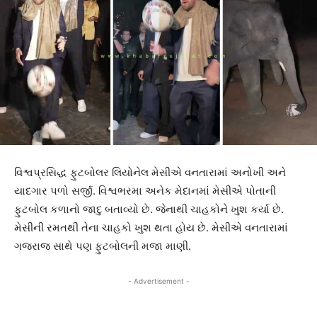
વિશ્વપ્રસિદ્ધ ફુટબોલર લિયોનેલ મેસીએ વનતારામાં અનોખી અને
યાદગાર પળો સર્જી. વિશ્વભરમા અનેક મેદાનમાં મેસીએ પોતાની
ફુટબોલ કળાનો જાદુ બતાવ્યો છે. જેનાથી ચાહકોને ખુશ કર્યા છે.
મેસીની રમતથી તેના ચાહકો ખુશ થતા હોય છે. મેસીએ વનતારામાં
ગજરાજ સાથે પણ ફુટબોલની મજા માણી.
- Advertisement -