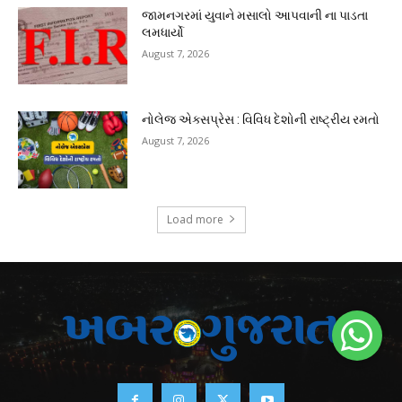
જામનગરમાં યુવાને મસાલો આપવાની ના પાડતા
લમધાર્યો
August 7, 2026
નોલેજ એક્સપ્રેસ : વિવિધ દેશોની રાષ્ટ્રીય રમતો
August 7, 2026
Load more