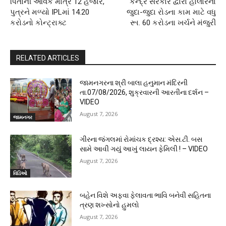
પિતાની આવક માત્ર 12 હજાર,
કેન્દ્ર સરકાર દ્વારા હાલારના
પુત્રને મળ્યો IPLમાં 14.20
જુદા-જુદા રોડના કામ માટે વધુ
કરોડનો કોન્ટ્રાક્ટ
રૂા. 60 કરોડના ખર્ચને મંજુરી
RELATED ARTICLES
જામનગરના શ્રી બાલા હનુમાન મંદિરની
તા.07/08/2026, શુક્રવારની આરતીના દર્શન –
VIDEO
August 7, 2026
જામનગર
ગીરના જંગલમાં રોમાંચક દ્રશ્ય: એસ.ટી. બસ
સામે આવી ગયું આખું લાયન ફેમિલી ! – VIDEO
August 7, 2026
વિડિઓ
બહેન વિશે અફવા ફેલાવતા ભાવિ બનેવી સહિતના
ત્રણ શખ્સોનો હુમલો
August 7, 2026