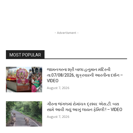
- Advertisment -
MOST POPULAR
જામનગરના શ્રી બાલા હનુમાન મંદિરની
તા.07/08/2026, શુક્રવારની આરતીના દર્શન –
VIDEO
August 7, 2026
ગીરના જંગલમાં રોમાંચક દ્રશ્ય: એસ.ટી. બસ
સામે આવી ગયું આખું લાયન ફેમિલી ! – VIDEO
August 7, 2026