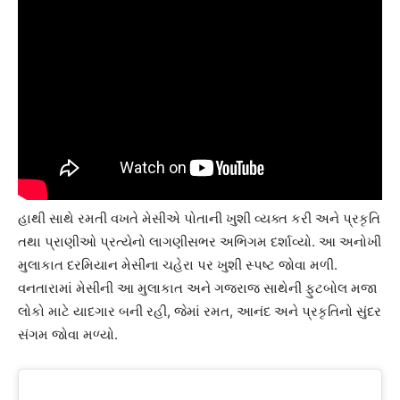
હાથી સાથે રમતી વખતે મેસીએ પોતાની ખુશી વ્યક્ત કરી અને પ્રકૃતિ
તથા પ્રાણીઓ પ્રત્યેનો લાગણીસભર અભિગમ દર્શાવ્યો. આ અનોખી
મુલાકાત દરમિયાન મેસીના ચહેરા પર ખુશી સ્પષ્ટ જોવા મળી.
વનતારામાં મેસીની આ મુલાકાત અને ગજરાજ સાથેની ફુટબોલ મજા
લોકો માટે યાદગાર બની રહી, જેમાં રમત, આનંદ અને પ્રકૃતિનો સુંદર
સંગમ જોવા મળ્યો.