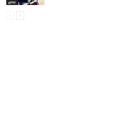
હાલાર