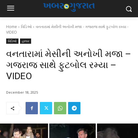
Home
વિડિઓ
વનતારામાં મેસીની અનોખી મજા - ગજરાજ સાથે ફુટબોલ રમ્યા -
VIDEO
વિડિઓ
હાલાર
વનતારામાં મેસીની અનોખી મજા –
ગજરાજ સાથે ફુટબોલ રમ્યા –
VIDEO
December 18, 2025