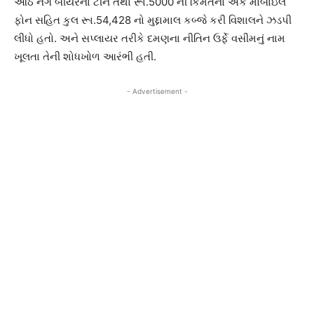
આઠ નંગ બીયરના ટીન તથા રૂા.5000 ની કિંમતનો એક મોબાઇલ
ફોન સહિત કુલ રૂા.54,428 નો મુદ્દામાલ કબ્જે કરી વિશાલને ઝડપી
લીધો હતો. અને સપ્લાયર તરીકે દમણના નીતિન ઉર્ફે વસીમનું નામ
ખૂલતા તેની શોધખોળ આરંભી હતી.
- Advertisement -