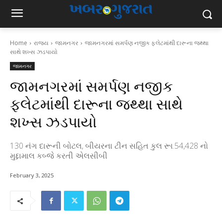
Home
રાજ્ય
જામનગર
જામનગરમાં સમર્પણ નજીક ફલેટમાંથી દારૂના જથ્થા
સાથે શખ્સ ઝડપાયો
જામનગર
જામનગરમાં સમર્પણ નજીક
ફલેટમાંથી દારૂના જથ્થા સાથે
શખ્સ ઝડપાયો
130 નંગ દારૂની બોટલ, બીયરના ટીન સહિત કુલ રૂા.54,428 નો
મુદ્દામાલ કબ્જે કરતી એલસીબી
February 3, 2025