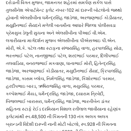
દરોડાની વિગત મુજબ, જામનગર શહેરમાં સમર્પણ સર્કલ પાસે
તુલસીનેશ એપાર્ટમેન્ટ ફલેટ નંબર-102 માં દારૂની બોટલોનો જથ્થો
હોવાની એલસીબીના ધર્મેન્દ્રસિંહ જાડેજા, અરજણભાઈ કોડીયાતર,
મયુદ્દીનભાઈ સૈયદને મળેલી બાતમીના આધારે જિલ્લા પોલીસવડા
પ્રેમસુખ ડેલુની સુચના અને એલસીબીના પીઆઈ વી.એમ.
લગારીયાના માર્ગદર્શન મુજબ એલસીબીના પીએસઆઇ પી.એન.
મોરી, એ.કે. પટેલ તથા સ્ટાફના સંજયસિંહ વાળા, હરપાલસિંહ સોઢા,
ભરતભાઈ પટેલ, નાનજીભાઈ પટેલ, શરદભાઈ પરમાર, દિલીપભાઈ
તલવાડિયા, વનરાજભાઈ મકવાણા, ધાનાભાઈ મોરી, હિતેન્દ્રસિંહ
જાડેજા, અરજણભાઈ કોડીયાતર, મયુદીનભાઈ સૈયદ, ક્રિપાલસિંહ
જાડેજા, કાસમ બ્લોચ, નિર્મળસિંહ જાડેજા, કિશોરભાઈ પરમાર,
હરદીપભાઇ બારડ, ઋષિરાજસિંહ વાળા, મયુરસિંહ પરમાર,
કલ્પેશભાઈ મૈયડ, ધર્મેન્દ્રસિંહ જાડેજા, દયારામ ત્રિવેદી,
બિજલભાઈ બારાસરા, ધર્મેન્દ્રસિંહ જાડેજા, ભારતીબેન ડાંગર
સહિતના સ્ટાફે રેઈડ દરમિયાન વિશાલ રતીલાલ જાવીયાના રહેણાંક
ફલેટમાંથી રૂા.48,500 ની કિંમતની 130 નંગ અલગ અલગ
બ્રાન્ડની વિદેશી દારૂની નાની મોટી બોટલો, રૂા.928 ની કિંમતના