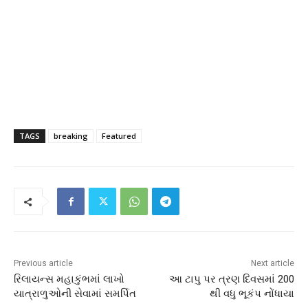
TAGS
breaking
Featured
Previous article
Next article
રિલાયન્સ મહાકુંભમાં લાખો
આ ટાપુ પર ત્રણ દિવસમાં 200
યાત્રાળુઓની સેવામાં સમર્પિત
થી વધુ ભૂકંપ નોંધાયા