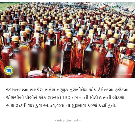
જામનગરમાં સમર્પણ સર્કલ નજીક તુલસીનેશ એપાર્ટમેન્ટમાં ફલેટમાં
એલસીબી પોલીસે એક શખ્સને 130 નંગ નાની મોટી દારૂની બોટલો
સાથે ઝડપી લઇ કુલ રૂા.54,428 નો મુદ્દામાલ કબ્જે કર્યો હતો.
- Advertisement -