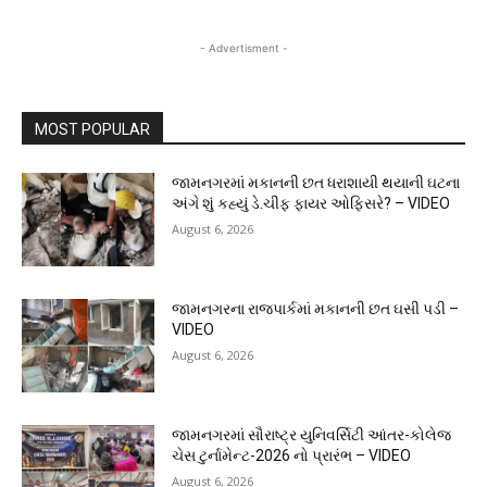
- Advertisment -
MOST POPULAR
જામનગરમાં મકાનની છત ધરાશાયી થયાની ઘટના
અંગે શું કહ્યું ડે.ચીફ ફાયર ઓફિસરે? – VIDEO
August 6, 2026
જામનગરના રાજપાર્કમાં મકાનની છત ઘસી પડી –
VIDEO
August 6, 2026
જામનગરમાં સૌરાષ્ટ્ર યુનિવર્સિટી આંતર-કોલેજ
ચેસ ટુર્નામેન્ટ-2026 નો પ્રારંભ – VIDEO
August 6, 2026