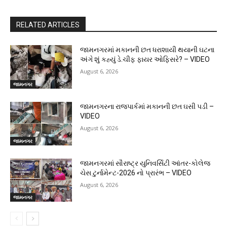
RELATED ARTICLES
જામનગરમાં મકાનની છત ધરાશાયી થયાની ઘટના
અંગે શું કહ્યું ડે.ચીફ ફાયર ઓફિસરે? – VIDEO
August 6, 2026
જામનગર
જામનગરના રાજપાર્કમાં મકાનની છત ઘસી પડી –
VIDEO
August 6, 2026
જામનગર
જામનગરમાં સૌરાષ્ટ્ર યુનિવર્સિટી આંતર-કોલેજ
ચેસ ટુર્નામેન્ટ-2026 નો પ્રારંભ – VIDEO
August 6, 2026
જામનગર