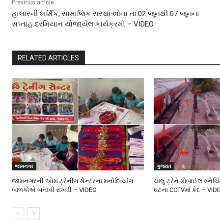
Previous article
હાલારની ધાર્મિક, સામાજિક સંસ્થાઓના તા.02 જૂનથી 07 જૂનના
સપ્તાહ દરમિયાન યોજાયેલ કાર્યક્રમો – VIDEO
RELATED ARTICLES
જામનગર
ગુજરાત
જામનગરની ઓમ ટ્રેનીંગ સેન્ટરના મનોદિવ્યાંગ
ચાલુ ટ્રેને મોબાઈલ સ્નેચિ
બાળકોએ બનાવી રાખડી – VIDEO
ઘટના CCTVમાં કેદ – VID