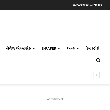
Advertise with us
નોલેજ એક્સપ્રેસ
E-PAPER
અન્ય
વેબ સ્ટોરી
- Advertisment -