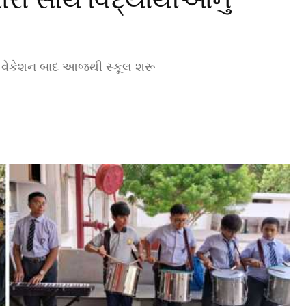
 : વેકેશન બાદ આજથી સ્કૂલ શરૂ