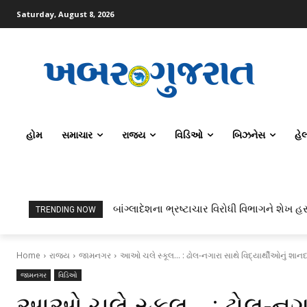
Saturday, August 8, 2026
હોમ
સમાચાર
રાજ્ય
વિડિઓ
બિઝનેસ
હે
બાંગ્લાદેશના ભ્રષ્ટાચાર વિરોધી વિભાગને શેખ હસ
ટોપર્સ કોમ્પ્યુટર સાયન્સ અને AI કરતાં સિવ
TRENDING NOW
Home
રાજ્ય
જામનગર
આઓ ચલે સ્કૂલ... : ઢોલ-નગારા સાથે વિદ્યાર્થીઓનું શાન
જામનગર
વિડિઓ
આઓ ચલે સ્કૂલ… : ઢોલ-નગારા