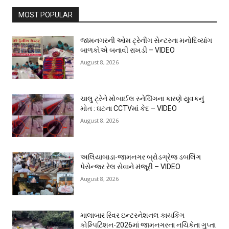
MOST POPULAR
જામનગરની ઓમ ટ્રેનીંગ સેન્ટરના મનોદિવ્યાંગ
બાળકોએ બનાવી રાખડી – VIDEO
August 8, 2026
ચાલુ ટ્રેને મોબાઈલ સ્નેચિંગના કારણે યુવકનું
મોત : ઘટના CCTVમાં કેદ – VIDEO
August 8, 2026
અલિયાબાડા-જામનગર બ્રોડગ્રેજ ડબલિંગ
પેસેન્જર રેલ સેવાને મંજૂરી – VIDEO
August 8, 2026
માલાબાર રિવર ઇન્ટરનેશનલ કાયકિંગ
કોમ્પિટિશન-2026માં જામનગરના નચિકેતા ગુપ્તા