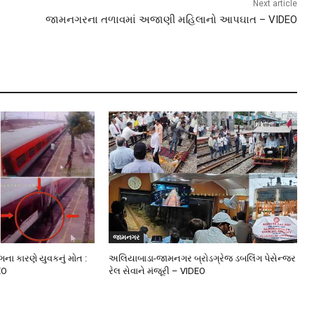
Next article
જામનગરના તળાવમાં અજાણી મહિલાનો આપઘાત – VIDEO
જામનગર
ંગના કારણે યુવકનું મોત :
અલિયાબાડા-જામનગર બ્રોડગ્રેજ ડબલિંગ પેસેન્જર
EO
રેલ સેવાને મંજૂરી – VIDEO