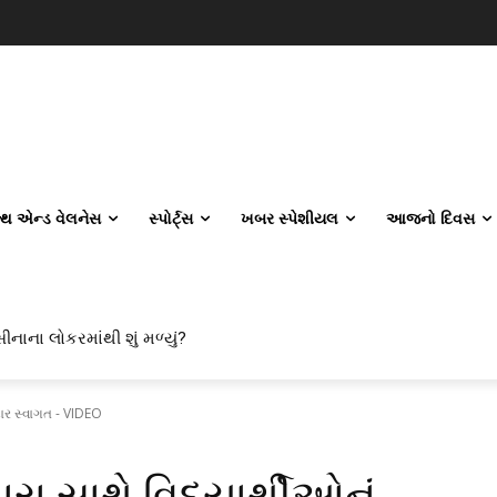
લ્થ એન્ડ વેલનેસ
સ્પોર્ટ્સ
ખબર સ્પેશીયલ
આજનો દિવસ
ીનાના લોકરમાંથી શું મળ્યું?
િલ એન્જિનિયરિંગ કેમ પસંદ કરી રહ્યા છે? IITનો ટ્રેન્ડ બદલાઈ ગયો છે
દાર સ્વાગત - VIDEO
 સાથે વિદ્યાર્થીઓનું