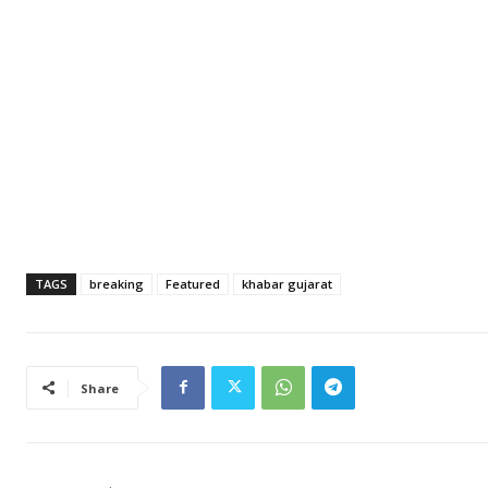
TAGS
breaking
Featured
khabar gujarat
Share