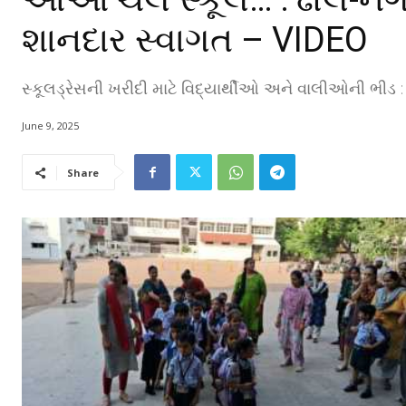
શાનદાર સ્વાગત – VIDEO
સ્કૂલડ્રેસની ખરીદી માટે વિદ્યાર્થીઓ અને વાલીઓની ભીડ
June 9, 2025
Share