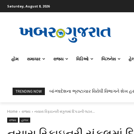
Saturday, August 8, 2026
હોમ
સમાચાર
રાજ્ય
વિડિઓ
બિઝનેસ
હે
બાંગ્લાદેશના ભ્રષ્ટાચાર વિરોધી વિભાગને શેખ હસ
TRENDING NOW
Home
રાજ્ય
નયારા રિફાઇનરી સંકુલમાં દિપડાની લટાર...
રાજ્ય
હાલાર
નયારા રિફાઇનરી સંકુલમાં 