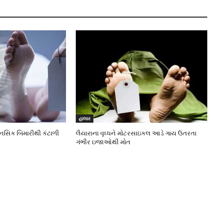
હાલાર
ાનસિક બિમારીથી કંટાળી
લૈયારાના વૃઘ્ધને મોટરસાઇકલ આડે ગાય ઉતરતા
ગંભીર ઇજાઓથી મોત