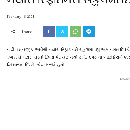
February 16, 2021
Share
વાડીનાર નજીક આવેલી નયારા રિફાઇનરી સંકુલમાં વધુ એક વખત દિપડો જો
કેમેરામાં લટાર મારતો દિપડો કેદ થઇ ગયો હતો. દિપડાના આટાંફેરાને
વિસ્તારમાં દિપડો જોવા મળ્યો હતો.
- Advert