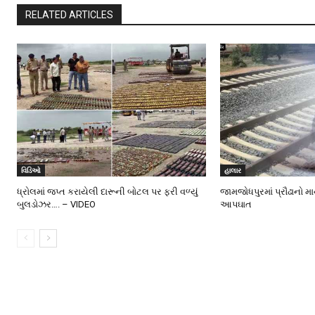
RELATED ARTICLES
વિડિઓ
હાલાર
ધ્રોલમાં જપ્ત કરાયેલી દારૂની બોટલ પર ફરી વળ્યું
જામજોધપુરમાં પ્રૌઢાનો મ
બુલડોઝર…. – VIDEO
આપઘાત