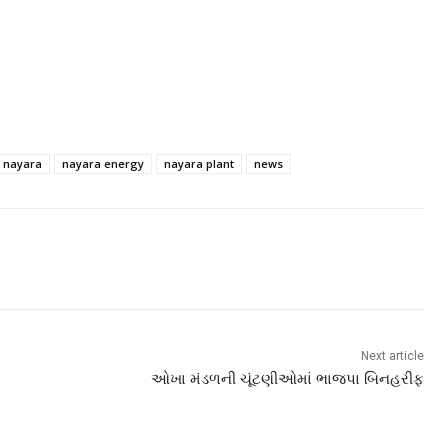
nayara
nayara energy
nayara plant
news
Next article
ઓખા મંડળની ચૂંટણીઓમાં ભાજપા બિનહરીફ