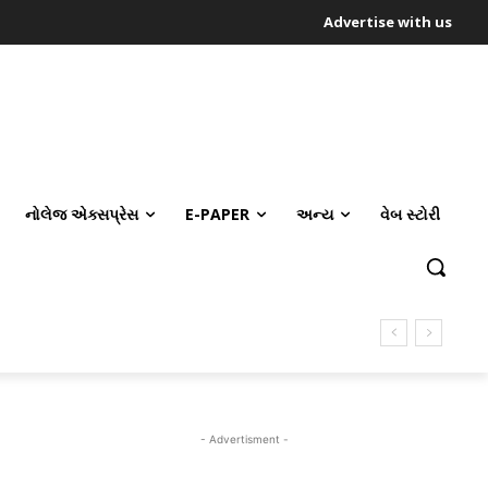
Advertise with us
નોલેજ એક્સપ્રેસ
E-PAPER
અન્ય
વેબ સ્ટોરી
- Advertisment -