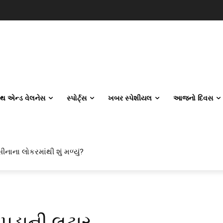
લ્થ એન્ડ વેલનેસ
સ્પોર્ટ્સ
ખબર સ્પેશીયલ
આજનો દિવસ
ીનાના લોકરમાંથી શું મળ્યું?
દિપડાની લટાર…