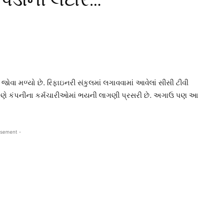
વા મળ્યો છે. રિફાઇનરી સંકુલમાં લગાવવામાં આવેલાં સીસી ટીવી
 કારણે કંપનીના કર્મચારીઓમાં ભયની લાગણી પ્રસરી છે. અગાઉ પણ આ
isement -