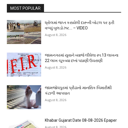
MOST POPULAR
ધ્રોલમાં જપ્ત કરાયેલી દારૂની બોટલ પર ફરી
વળ્યું બુલડોઝર…. – VIDEO
August 8, 2026
જામનગરમાં યુવાને વ્યાજે લીધેલા રૂા.13 લાખના
22 લાખ ચૂકવ્યા છતાં પઠાણી ઉઘરાણી
August 8, 2026
જામજોધપુરમાં પ્રૌઢાનો માનસિક બિમારીથી
કંટાળી આપઘાત
August 8, 2026
Khabar Gujarat Date 08-08-2026 Epaper
August 8, 2026