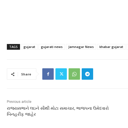
TAGS
gujarat
gujarati news
Jamnagar News
khabar gujarat
Share
Previous article
રાજ્યસભાને લઇને સૌથી મોટા સમાચાર, ભાજપના ઉમેદવારો
બિનહરીફ જાહેર