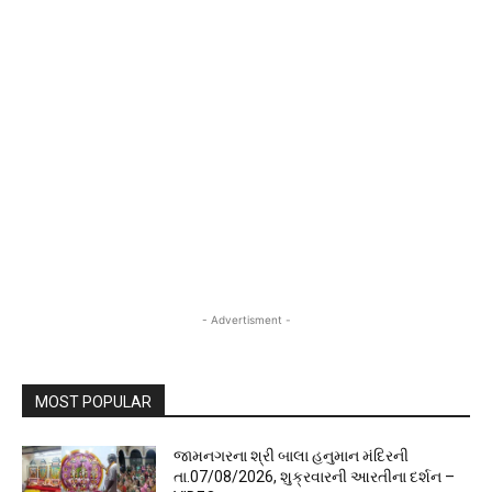
- Advertisment -
MOST POPULAR
જામનગરના શ્રી બાલા હનુમાન મંદિરની
તા.07/08/2026, શુક્રવારની આરતીના દર્શન –