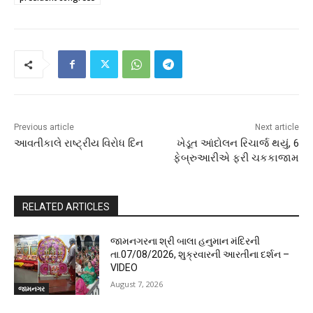
Previous article
Next article
આવતીકાલે રાષ્ટ્રીય વિરોધ દિન
ખેડૂત આંદોલન રિચાર્જ થયું, 6
ફેબ્રુઆરીએ ફરી ચકકાજામ
RELATED ARTICLES
જામનગરના શ્રી બાલા હનુમાન મંદિરની
તા.07/08/2026, શુક્રવારની આરતીના દર્શન –
VIDEO
August 7, 2026
જામનગર