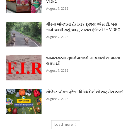
VIDEO
August 7, 2026
ગીરના જંગલમાં રોમાંચક દ્રશ્ય: એસ.ટી. બસ
સામે આવી ગયું આખું લાયન ફેમિલી ! – VIDEO
August 7, 2026
જામનગરમાં યુવાને મસાલો આપવાની ના પાડતા
લમધાર્યો
August 7, 2026
નોલેજ એક્સપ્રેસ : વિવિધ દેશોની રાષ્ટ્રીય રમતો
August 7, 2026
Load more