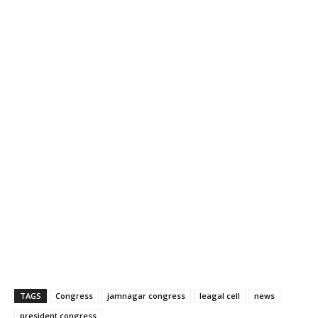
TAGS
Congress
jamnagar congress
leagal cell
news
president congress