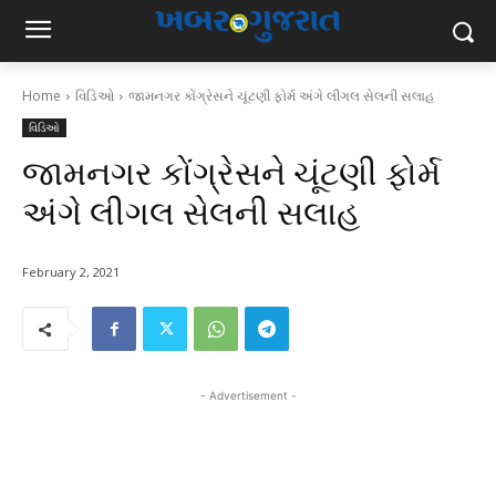
Home
વિડિઓ
જામનગર કોંગ્રેસને ચૂંટણી ફોર્મ અંગે લીગલ સેલની સલાહ
વિડિઓ
જામનગર કોંગ્રેસને ચૂંટણી ફોર્મ
અંગે લીગલ સેલની સલાહ
February 2, 2021
- Advertisement -