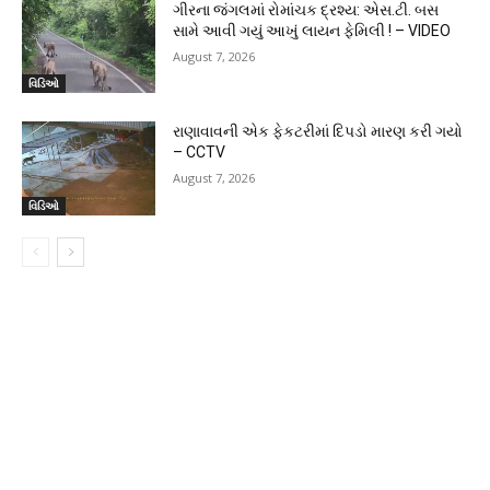
ગીરના જંગલમાં રોમાંચક દ્રશ્ય: એસ.ટી. બસ
સામે આવી ગયું આખું લાયન ફેમિલી ! – VIDEO
August 7, 2026
વિડિઓ
રાણાવાવની એક ફેકટરીમાં દિપડો મારણ કરી ગયો
– CCTV
August 7, 2026
વિડિઓ