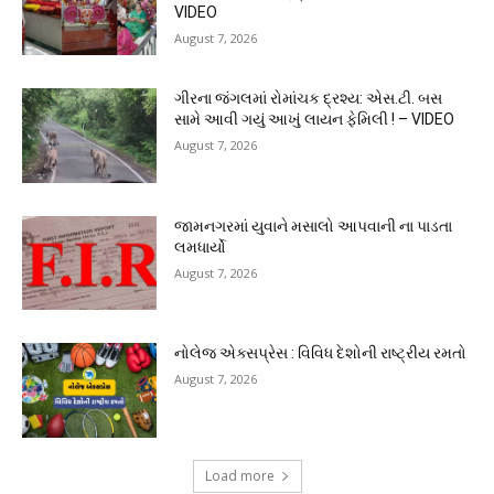
VIDEO
August 7, 2026
ગીરના જંગલમાં રોમાંચક દ્રશ્ય: એસ.ટી. બસ
સામે આવી ગયું આખું લાયન ફેમિલી ! – VIDEO
August 7, 2026
જામનગરમાં યુવાને મસાલો આપવાની ના પાડતા
લમધાર્યો
August 7, 2026
નોલેજ એક્સપ્રેસ : વિવિધ દેશોની રાષ્ટ્રીય રમતો
August 7, 2026
Load more