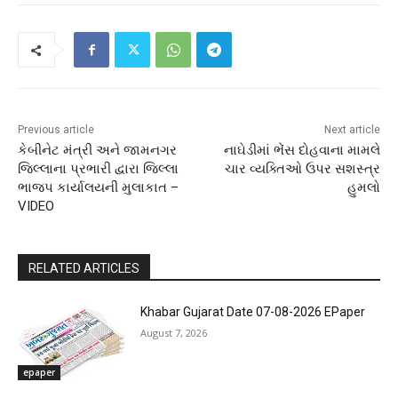
Previous article
Next article
કેબીનેટ મંત્રી અને જામનગર
નાઘેડીમાં ભેંસ દોહવાના મામલે
જિલ્લાના પ્રભારી દ્વારા જિલ્લા
ચાર વ્યક્તિઓ ઉપર સશસ્ત્ર
ભાજપ કાર્યાલયની મુલાકાત –
હુમલો
VIDEO
RELATED ARTICLES
Khabar Gujarat Date 07-08-2026 EPaper
August 7, 2026
epaper