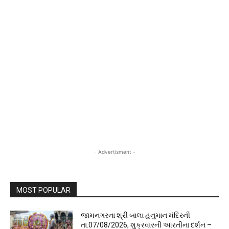
- Advertisment -
MOST POPULAR
જામનગરના શ્રી બાલા હનુમાન મંદિરની
તા.07/08/2026, શુક્રવારની આરતીના દર્શન –