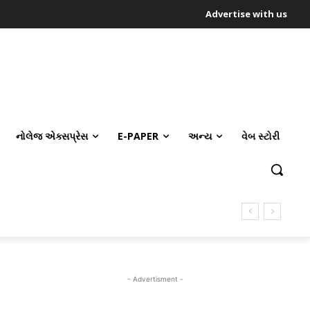
Advertise with us
નોલેજ એક્સપ્રેસ
E-PAPER
અન્ય
વેબ સ્ટોરી
- Advertisment -