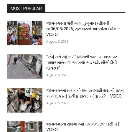
MOST POPULAR
જામનગરના શ્રી બાલા હનુમાન મંદિરની
તા.06/08/2026, ગુરૂવારની આરતીના દર્શન –
VIDEO
August 6, 2026
“જેવું કરો તેવું ભરો” શાંતિથી જતા આખલા પર
પથ્થર મારતાં જ આખલો ભડક્યો, સીસીટીવી
વાયરલ”
August 6, 2026
જામનગરમાં મકાનની છત ધરાશાયી થયાની ઘટના
અંગે શું કહ્યું ડે.ચીફ ફાયર ઓફિસરે? – VIDEO
August 6, 2026
જામનગરના રાજપાર્કમાં મકાનની છત ઘસી પડી –
VIDEO