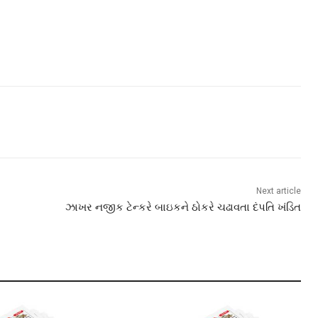
Next article
ઝાખર નજીક ટેન્કરે બાઇકને ઠોકરે ચઢાવતા દંપતિ ખંડિત