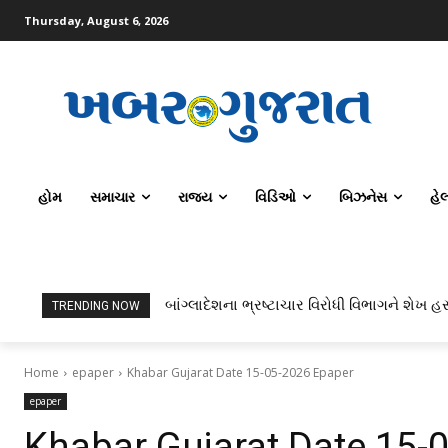
Thursday, August 6, 2026
હોમ
સમાચાર
રાજ્ય
વિડિઓ
બિઝનેસ
હે
બાંગ્લાદેશના ભ્રષ્ટાચાર વિરોધી વિભાગને શેખ હસ
TRENDING NOW
Home
epaper
Khabar Gujarat Date 15-05-2026 Epaper
epaper
Khabar Gujarat Date 15-