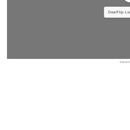
DearFlip: Load
- Advert