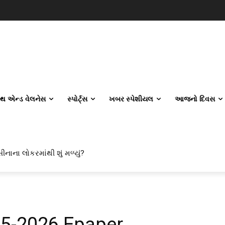
લ્થ એન્ડ વેલનેસ
સ્પોર્ટ્સ
ખબર સ્પેશીયલ
આજનો દિવસ
ીનાના લોકરમાંથી શું મળ્યું?
05-2026 Epaper