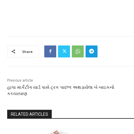
Share
Previous article
હાપા માર્કેટીંગ યાર્ડ પાસે ટ્રક પાછળ અથડાયેલા બે બાઇકનો
કચ્ચરઘાણ
RELATED ARTICLES