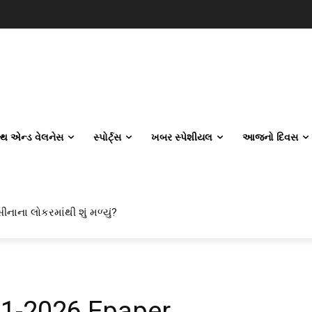
લ્થ એન્ડ વેલનેસ
સ્પોર્ટ્સ
ખબર સ્પેશીયલ
આજનો દિવસ
ીનાના લોકરમાંથી શું મળ્યું?
01-2026 Epaper