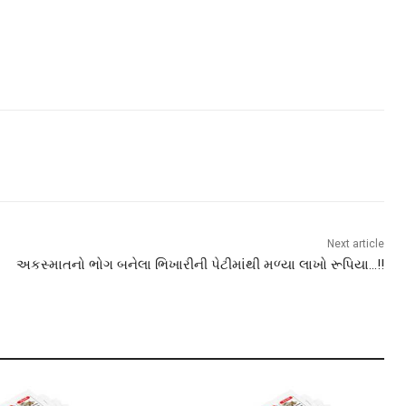
Next article
અકસ્માતનો ભોગ બનેલા ભિખારીની પેટીમાંથી મળ્યા લાખો રૂપિયા…!!