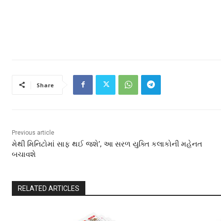
Share
Previous article
મેથી મિનિટોમાં સાફ થઈ જશે’, આ સરળ યુક્તિ કલાકોની મહેનત
બચાવશે
RELATED ARTICLES