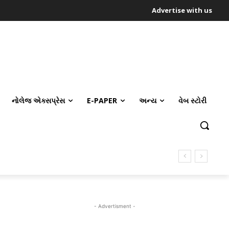
Advertise with us
નોલેજ એક્સપ્રેસ
E-PAPER
અન્ય
વેબ સ્ટોરી
- Advertisment -