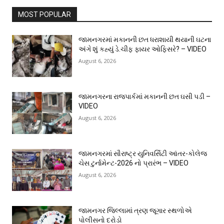
MOST POPULAR
જામનગરમાં મકાનની છત ધરાશાયી થયાની ઘટના
અંગે શું કહ્યું ડે.ચીફ ફાયર ઓફિસરે? – VIDEO
August 6, 2026
જામનગરના રાજપાર્કમાં મકાનની છત ઘસી પડી –
VIDEO
August 6, 2026
જામનગરમાં સૌરાષ્ટ્ર યુનિવર્સિટી આંતર-કોલેજ
ચેસ ટુર્નામેન્ટ-2026 નો પ્રારંભ – VIDEO
August 6, 2026
જામનગર જિલ્લામાં ત્રણ જૂગાર સ્થળોએ
પોલીસનો દરોડો