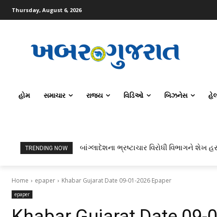
Thursday, August 6, 2026
હોમ
સમાચાર
રાજ્ય
વિડિઓ
બિઝનેસ
હે
બાંગ્લાદેશના ભ્રષ્ટાચાર વિરોધી વિભાગને શેખ હસ
TRENDING NOW
Home
epaper
Khabar Gujarat Date 09-01-2026 Epaper
epaper
Khabar Gujarat Date 09-