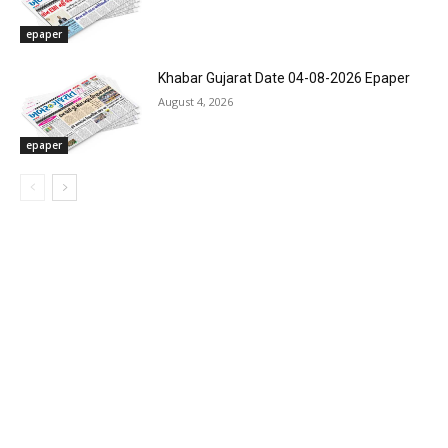
epaper
Khabar Gujarat Date 04-08-2026 Epaper
August 4, 2026
epaper