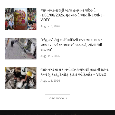
જામનગરના શ્રી બાલા હનુમાન મંદિરની
તા.06/08/2026, ગુરૂવારની આરતીના દર્શન –
VIDEO
August 6, 2026
“જેવું કરો તેવું ભરો” શાંતિથી જતા આખલા પર
પથ્થર મારતાં જ આખલો ભડક્યો, સીસીટીવી
વાયરલ”
August 6, 2026
જામનગરમાં મકાનની છત ધરાશાયી થયાની ઘટના
અંગે શું કહ્યું ડે.ચીફ ફાયર ઓફિસરે? – VIDEO
August 6, 2026
Load more