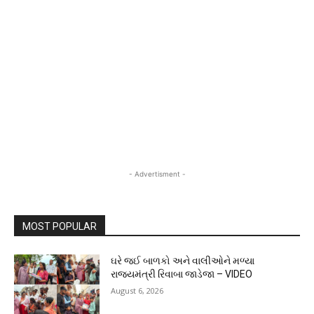
- Advertisment -
MOST POPULAR
ઘરે જઈ બાળકો અને વાલીઓને મળ્યા
રાજ્યમંત્રી રિવાબા જાડેજા – VIDEO
August 6, 2026