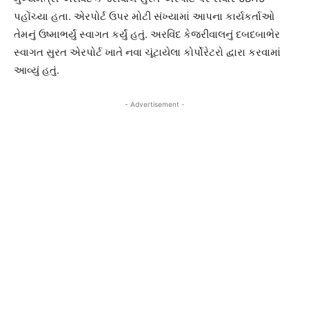
પહોંચ્યા હતા. એરપોર્ટ ઉપર મોટી સંખ્યામાં આપના કાર્યકર્તાઓ
તેમનું ઉષ્માભર્યું સ્વાગત કર્યું હતું. અરવિંદ કેજરીવાલનું દબદબાભેર
સ્વાગત સુરત એરપોર્ટ ખાતે નવા ચૂંટાયેલા કોર્પોરેટરો દ્વારા કરવામાં
આવ્યું હતું.
- Advertisement -