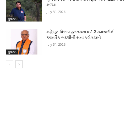
મળ્યા
July 31, 2026
ગુજરાત
મહેસૂલ વિભાગ હસ્તકના વર્ગ-3 કર્મચારીની
આંતરિક બદલીની સત્તા કલેક્ટરને
July 31, 2026
ગુજરાત