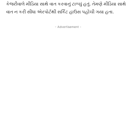
કેજરીવાલે મીડિયા સાથે વાત કરવાનું ટાળ્યું હતું. તેમણે મીડિયા સાથે
વાત ન કરી સીધા એરપોર્ટથી સર્કિટ હાઉસ પહોંચી ગયા હતા.
- Advertisement -