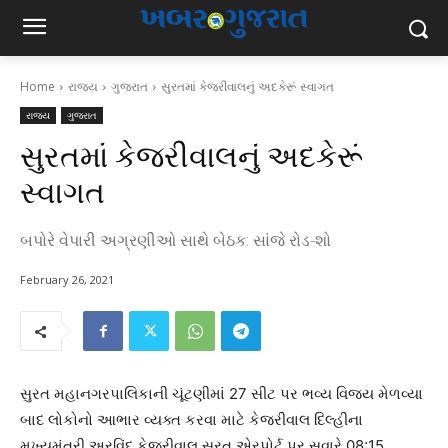
Home
રાજ્ય
ગુજરાત
સુરતમાં કેજરીવાલનું અદકેરૂં સ્વાગત
રાજ્ય
ગુજરાત
સુરતમાં કેજરીવાલનું અદકેરૂં
સ્વાગત
બપોરે વેપારી અગ્રણીઓ સાથે બેઠક: સાંજે રોડ-શો
February 26, 2021
સુરત મહાનગરપાલિકાની ચૂંટણીમાં 27 સીટ પર ભવ્ય વિજય મેળવ્યા
બાદ લોકોનો આભાર વ્યક્ત કરવા માટે કેજરીવાલ દિલ્હીના
મુખ્યમંત્રી અરવિંદ કેજરીવાલ સુરત એરપોર્ટ પર સવારે 08:15