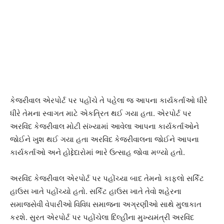
કેજરીવાલ એરપોર્ટ પર પહોંચે તે પહેલા જ આપના કાર્યકર્તાઓ ધીરે
ધીરે તેમના સ્વાગત માટે એકત્રિત થઈ ગયા હતા. એરપોર્ટ પર
અરવિંદ કેજરીવાલ મોટી સંખ્યામાં આવેલા આપના કાર્યકર્તાઓને
જોઈને ખુશ થઈ ગયા હતા અરવિંદ કેજરીવાલના જોઈને આપના
કાર્યકર્તાઓ અને હોદ્દેદારોમાં ભારે ઉત્સાહ જોવા મળ્યો હતો.
અરવિંદ કેજરીવાલ એરપોર્ટ પર પહોંચ્યા બાદ તેમનો કાફલો સર્કિટ
હાઉસ ખાતે પહોંચ્યો હતો. સર્કિટ હાઉસ ખાતે તેવો શહેરના
સમાજસેવી વેપારીઓ વિવિધ સમાજના અગ્રણીઓ સાથે મુલાકાત
કરશે. સુરત એરપોર્ટ પર પહોંચેલા દિલ્હીના મુખ્યમંત્રી અરવિંદ