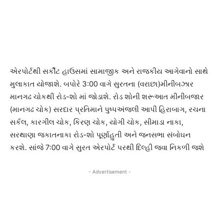
એરપોર્ટથી સર્કીટ હાઉસમાં સામાજીક અને રાજકીય આગેવાનો સાથે
મુલાકાત યોજાશે. બપોરે 3:00 વાગે સુરતના (વરાછા)મીનીબઝાર
માનગઢ ચોકથી રોડ-શો માં જોડાશે. રોડ શોની શરૂઆત મીનીબજાર
(માનગઢ ચોક) સરદાર પ્રતિમાને પુષ્પઅંજલી આપી હિરાબાગ, રચના
સર્કલ, કારગીલ ચોક, કિરણ ચોક, યોગી ચોક, સીમાડા નાકા,
સરથાણા જકાતનાકા રોડ-શો પૂર્ણાહુતી અને જનસભા સંબોઘન
કરશે. સાંજે 7:00 વાગે સુરત એરપોર્ટ પરથી દિલ્હી જવા નિકળી જશે
- Advertisement -