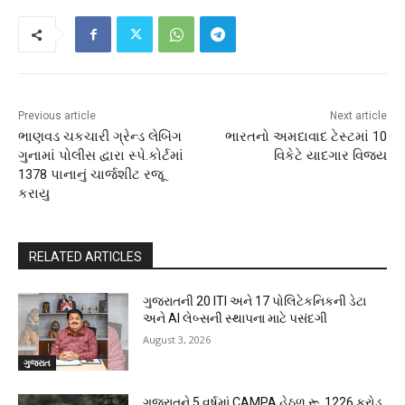
Previous article
Next article
ભાણવડ ચકચારી ગ્રેન્ડ લેબિંગ
ભારતનો અમદાવાદ ટેસ્ટમાં 10
ગુનામાં પોલીસ દ્વારા સ્પે.કોર્ટમાં
વિકેટે યાદગાર વિજય
1378 પાનાનું ચાર્જશીટ રજૂ
કરાયુ
RELATED ARTICLES
ગુજરાતની 20 ITI અને 17 પોલિટેકનિકની ડેટા
અને AI લેબ્સની સ્થાપના માટે પસંદગી
August 3, 2026
ગુજરાત
ગુજરાતને 5 વર્ષમાં CAMPA હેઠળ રૂ. 1226 કરોડ