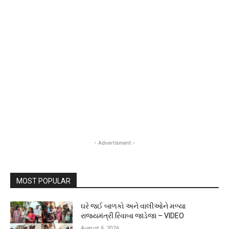
- Advertisment -
MOST POPULAR
ઘરે જઈ બાળકો અને વાલીઓને મળ્યા
રાજ્યમંત્રી રિવાબા જાડેજા – VIDEO
August 6, 2026