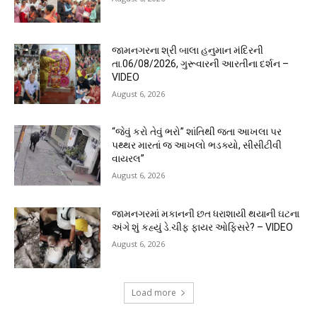
જામનગરના શ્રી બાલા હનુમાન મંદિરની
તા.06/08/2026, ગુરૂવારની આરતીના દર્શન –
VIDEO
August 6, 2026
“જેવું કરો તેવું ભરો” શાંતિથી જતા આખલા પર
પથ્થર મારતાં જ આખલો ભડક્યો, સીસીટીવી
વાયરલ”
August 6, 2026
જામનગરમાં મકાનની છત ધરાશાયી થયાની ઘટના
અંગે શું કહ્યું ડે.ચીફ ફાયર ઓફિસરે? – VIDEO
August 6, 2026
Load more