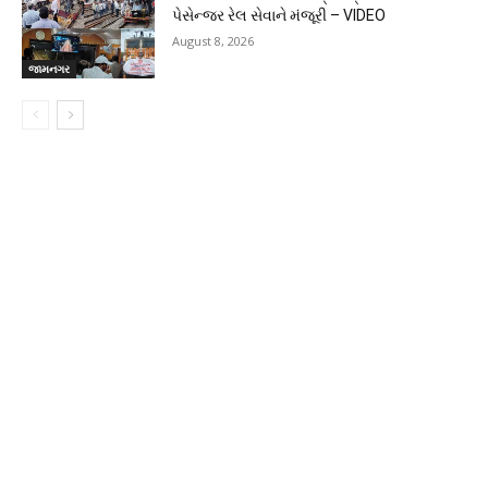
પેસેન્જર રેલ સેવાને મંજૂરી – VIDEO
August 8, 2026
જામનગર