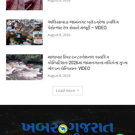
August 8, 2026
અલિયાબાડા-જામનગર બ્રોડગ્રેજ ડબલિંગ
પેસેન્જર રેલ સેવાને મંજૂરી – VIDEO
August 8, 2026
માલાબાર રિવર ઇન્ટરનેશનલ કાયકિંગ
કોમ્પિટિશન-2026માં જામનગરના નચિકેતા ગુપ્તા
ગોલ્ડન ચેમ્પિયન- VIDEO
August 8, 2026
Load more