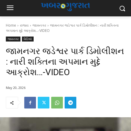
Home
રાજ્ય
જામનગર
જામનગર જડેશ્વર પાર્ક ડિમોલીશન : નારી શક્તિના
અપમાન મુદ્દે આક્રોશ...-VIDEO
જામનગર
વિડિઓ
જામનગર જડેશ્વર પાર્ક ડિમોલીશન
: નારી શક્તિના અપમાન મુદ્દે
આક્રોશ…-VIDEO
May 20, 2026