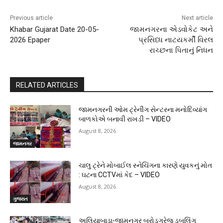
Previous article
Next article
Khabar Gujarat Date 20-05-
જામનગરના એડવોકેટ અને
2026 Epaper
પ્રસિધ્ધ નાટયકર્મી વિરલ
રાચ્છના પિતાનું નિધન
RELATED ARTICLES
જામનગરની ઓમ ટ્રેનીંગ સેન્ટરના મનોદિવ્યાંગ
બાળકોએ બનાવી રાખડી – VIDEO
August 8, 2026
જામનગર
ચાલુ ટ્રેને મોબાઈલ સ્નેચિંગના કારણે યુવકનું મોત
: ઘટના CCTVમાં કેદ – VIDEO
August 8, 2026
ગુજરાત
અલિયાબાડા-જામનગર બ્રોડગ્રેજ ડબલિંગ