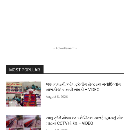
- Advertisment -
MOST POPULAR
જામનગરની ઓમ ટ્રેનીંગ સેન્ટરના મનોદિવ્યાંગ
બાળકોએ બનાવી રાખડી – VIDEO
August 8, 2026
ચાલુ ટ્રેને મોબાઈલ સ્નેચિંગના કારણે યુવકનું મોત
: ઘટના CCTVમાં કેદ – VIDEO