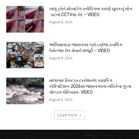
ચાલુ ટ્રેને મોબાઈલ સ્નેચિંગના કારણે યુવકનું મોત
: ઘટના CCTVમાં કેદ – VIDEO
August 8, 2026
અલિયાબાડા-જામનગર બ્રોડગ્રેજ ડબલિંગ
પેસેન્જર રેલ સેવાને મંજૂરી – VIDEO
August 8, 2026
માલાબાર રિવર ઇન્ટરનેશનલ કાયકિંગ
કોમ્પિટિશન-2026માં જામનગરના નચિકેતા ગુપ્તા
ગોલ્ડન ચેમ્પિયન- VIDEO
August 8, 2026
Load more