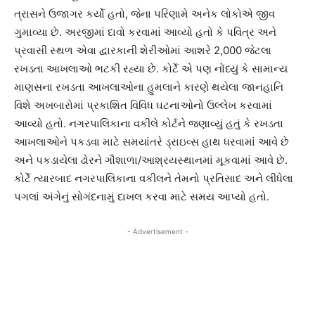
ત્રાસને ઉજાગર કર્યો હતો, જેના પરિણામે અનેક લોકોએ જીવ
ગુમાવ્યા છે. અરજીમાં દાવો કરવામાં આવ્યો હતો કે પવિત્ર અને
પ્રવાસી સ્થળ એવા દ્વારકાની શેરીઓમાં આશરે 2,000 જેટલા
રખડતા આખલાઓ ભટકી રહ્યા છે. કોર્ટે એ પણ નોંધ્યું કે સામાન્ય
માણસના રખડતા આખલાઓના હુમલાને કારણે થયેલા જાનહાનિ
વિશે અખબારોમાં પ્રકાશિત વિવિધ ઘટનાઓનો ઉલ્લેખ કરવામાં
આવ્યો હતો. નગરપાલિકાના વકીલે કોર્ટને જણાવ્યું હતું કે રખડતા
આખલાઓને પકડવા માટે સમયાંતરે ડ્રાઇવ્સ હાથ ધરવામાં આવે છે
અને પકડાયેલા ઢોરને ગૌશાળા/આશ્રયસ્થાનમાં મૂકવામાં આવે છે.
કોર્ટે ત્યારબાદ નગરપાલિકાના વકીલને તેમનો પ્રતિસાદ અને લીધેલા
પગલાં અંગેનું સોગંદનામું દાખલ કરવા માટે સમય આપ્યો હતો.
- Advertisement -