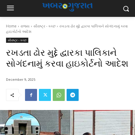
Home
રાજ્ય
સૌરાષ્ટ્ર - કચ્છ
રખડતા ઢોર મુદ્દે દ્વારકા પાલિકાને સોગંદનામું કરવા
હાઇકોર્ટનો આદેશ
સૌરાષ્ટ્ર - કચ્છ
રખડતા ઢોર મુદ્દે દ્વારકા પાલિકાને
સોગંદનામું કરવા હાઇકોર્ટનો આદેશ
December 9, 2025