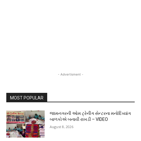
- Advertisment -
MOST POPULAR
જામનગરની ઓમ ટ્રેનીંગ સેન્ટરના મનોદિવ્યાંગ
બાળકોએ બનાવી રાખડી – VIDEO
August 8, 2026