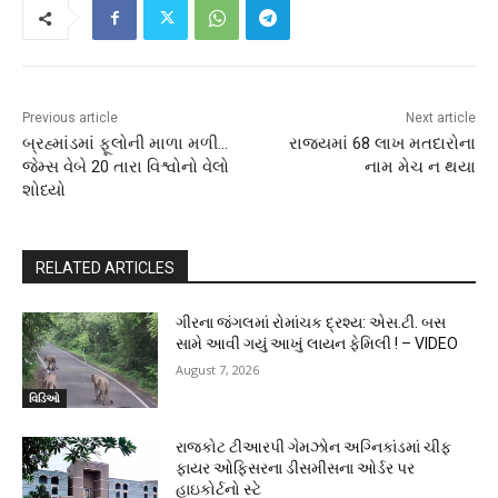
Previous article
Next article
બ્રહ્માંડમાં ફૂલોની માળા મળી…
રાજ્યમાં 68 લાખ મતદારોના
જેમ્સ વેબે 20 તારા વિશ્વોનો વેલો
નામ મેચ ન થયા
શોધ્યો
RELATED ARTICLES
ગીરના જંગલમાં રોમાંચક દ્રશ્ય: એસ.ટી. બસ
સામે આવી ગયું આખું લાયન ફેમિલી ! – VIDEO
August 7, 2026
વિડિઓ
રાજકોટ ટીઆરપી ગેમઝોન અગ્નિકાંડમાં ચીફ
ફાયર ઓફિસરના ડીસમીસના ઓર્ડર પર
હાઇકોર્ટનો સ્ટે