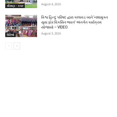
August 4, 2026
સૌરાષ્ટ્ર - કચ્છ
વિશ્વ હિન્દુ પરિષદ દ્વારા કાલાવડ ખાતે ‘નશામુક્ત
યુવા ફોર વિકસિત ભારત’ અંતર્ગત કાર્યક્રમ
યોજાયો – VIDEO
August 3, 2026
વિડિઓ