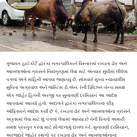
ગુજરાત હાઈકોર્ટે દ્વારકા નગરપાલિકાને વિસ્તારમાં રખડતા ઢોર અને
આખલાઓના ત્રાસને નિયંત્રણમાં લેવા માટે અત્યાર સુધીમાં લીધેલા
પગલાં અંગે માહિતી આપવા જણાવ્યું છે. સોમવારે મુખ્ય ન્યાયાધીશ
સુનિતા અગ્રવાલ અને જસ્ટિસ ડી.એન. રેની ડિવિઝન બેન્ચ સમક્ષ
એક જાહેર હિતની અરજી પર સુનાવણી દરમિયાન આ આદેશ
આપવામાં આવ્યો હતો. અદાલતે દ્વારકા નગરપાલિકાના ચીફ
ઓફિસરને આદેશ કર્યો છે કે, રખડતા ઢોર અને આખલાઓના ત્રાસને
અંકુશમાં લેવા માટે શું પગલાં લેવામાં આવ્યા છે તેની વિગતો અમારી
સમક્ષ પ્રસ્તુત કરવા માટે સોગંદનામું દાખલ કરે. સુનાવણી દરમિયાન,
અરજદારે જાહેર સ્થળો પર રખડતા ઢોર અને આખલાઓનાના